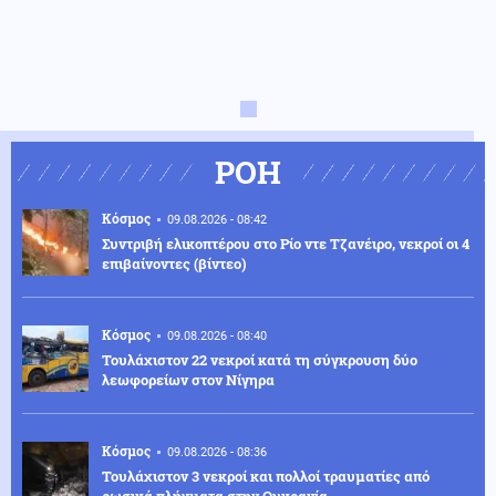
ΡΟΗ
Κόσμος
09.08.2026 - 08:42
Συντριβή ελικοπτέρου στο Ρίο ντε Τζανέιρο, νεκροί οι 4
επιβαίνοντες (βίντεο)
Κόσμος
09.08.2026 - 08:40
Τουλάχιστον 22 νεκροί κατά τη σύγκρουση δύο
λεωφορείων στον Νίγηρα
Κόσμος
09.08.2026 - 08:36
Τουλάχιστον 3 νεκροί και πολλοί τραυματίες από
ρωσικά πλήγματα στην Ουκρανία