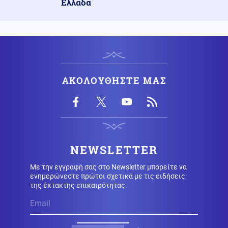
Ελλάδα
Κοινωνία
08.08.2026 - 23:55
24χρονος κλείδωσε 17χρονη πρώην φίλη του σε σπίτι
στα Χανιά – Την άκουσαν που φώναζε «βοήθεια»
Κοινωνία
08.08.2026 - 23:49
”Πίτμπουλ” και ”μπουλντόγκ” στα χέρια της ΕΛ.ΑΣ. – Οι
ΑΚΟΛΟΥΘΗΣΤΕ ΜΑΣ
δύο ”σκληροί” της εγκληματικής οργάνωσης Έντικ
Αθλητισμός
08.08.2026 - 23:44
ΑΕΚ: Συγκίνηση στο φιλικό με την Athens Kallithea -
Αφιερωμένο στους Μιχάλη Κατσούρη και Κώστα
NEWSLETTER
Λιάκκα
Με την εγγραφή σας στο Newsletter μπορείτε να
Πολιτική
ενημερώνεστε πρώτοι σχετικά με τις ειδήσεις
08.08.2026 - 23:38
της έκτακτης επικαιρότητας.
Κωνσταντοπούλου: Το έγκλημα των υποκλοπών
αποτελεί έγκλημα κατά της Δημοκρατίας - Η ανάρτησή
της