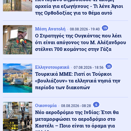
αρχεία για εξωγήινους - Τι λένε Άγιοι
Κοινωνία
09.08.2026 - 08:14
της Ορθοδοξίας για το θέμα αυτό
Νάξος: Ιστιοφόρο με έξι επιβαίνοντες προσάραξε σε
βραχώδη βυθό στη Μουτσούνα
Μέση Ανατολή
19
08.08.2026 - 19:40
Ο Στρατηγός της Ουγκάντας που λέει
Κίνα
ότι είναι απόγονος του Μ. Αλέξανδρου
09.08.2026 - 08:06
Κίνα: Πάνω από 1.300 πτήσεις ακυρώθηκαν στη
στέλνει 700 κομάντος στην Γάζα
Σαγκάη λόγω τυφώνα Dolphin
Ελληνοτουρκικά
35
07.08.2026 - 18:56
Ελληνοτουρκικά
08.08.2026 - 23:59
Τουρκικά ΜΜΕ: Γιατί οι Τούρκοι
Ανάλυση: Πως "ακουμπάει" πολιτικοστρατιωτικά τις
«βουλιάζουν» τα ελληνικά νησιά την
Ελληνοτουρκικές σχέσεις το νομοσχέδιο για το PKK
περίοδο των διακοπών
που "πέρασε" το τουρκικό Κοινοβούλιο;
Κοινωνία
Οικονομία
6
08.08.2026 - 23:59
08.08.2026 - 08:28
Κομοτηνή: Στο νοσοκομείο ανήλικος έπειτα από
Νέο αεροδρόμιο της Ινδίας: Έτσι θα
κατανάλωση αλκοόλ – Συνελήφθη υπάλληλος
μεταμορφώσει το αεροδρόμιο στο
καταστήματος
Καστέλι – Ποιο είναι το όραμα για