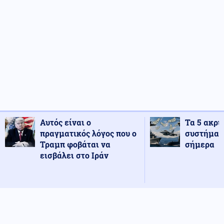
Αυτός είναι ο
Τα 5 ακρι
πραγματικός λόγος που ο
συστήματ
Τραμπ φοβάται να
σήμερα
εισβάλει στο Ιράν