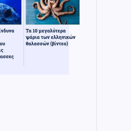
κίνδυνα
Τα 10 μεγαλύτερα
ψάρια των ελληνικών
ου
θαλασσών (βίντεο)
ις
λασσες