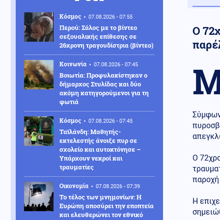
Κόσμος
07.08.2026 - 07:55
Περού: Σάλος με το βίντεο
Ο 72
σεξουαλικής επίθεσης σε
παρέ
26χρονη τραγουδίστρια (βίντεο)
Κοινωνία
07.08.2026 - 07:45
Βοιωτία: Προφυλακίστηκαν ο
δήμαρχος Στυλίδας και δύο
ακόμη κατηγορούμενοι για τη
φωτιά
Σύμφωνα
Κόσμος
07.08.2026 - 07:45
πυροσβ
Ταϊλάνδη: Μαθητής-
απεγκλω
εκτελεστής άνοιξε πυρ σε
σχολείο και αυτοκτόνησε –
Ο 72χρο
Υπάρχουν νεκροί και
τραυματίες
τραυμα
παροχή 
Οικονομία
07.08.2026 - 07:39
Το τέλος των μνημονίων: Η
Η επιχε
Ευρώπη αποσύρει την εποπτεία
σημειώ
και ελευθερώνει τον εθνικό