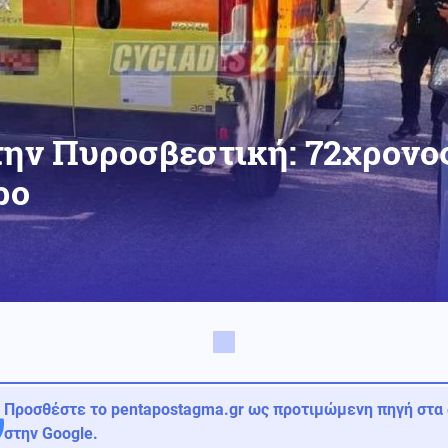
ην Πυροσβεστική: 72χρονος
ρο
Προσθέστε το pentapostagma.gr ως προτιμώμενη πηγή στα
στην Google.