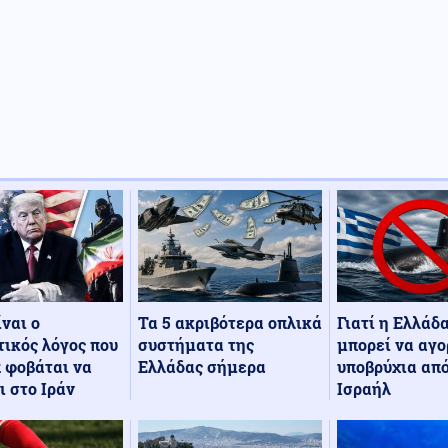
Τα 5 ακριβότερα οπλικά
Γιατί η Ελλάδ
ίναι ο
συστήματα της
μπορεί να αγο
ικός λόγος που
Ελλάδας σήμερα
υποβρύχια από
 φοβάται να
Ισραήλ
ι στο Ιράν