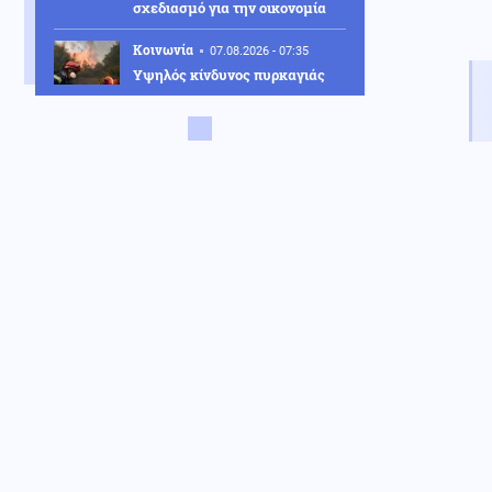
σχεδιασμό για την οικονομία
Κοινωνία
07.08.2026 - 07:35
Υψηλός κίνδυνος πυρκαγιάς
σήμερα σε Αττική, Κρήτη,
Πελοπόννησο, Εύβοια και νησιά
του Αιγαίου
Μέση Ανατολή
07.08.2026 - 07:32
Το Ιράν κλείνει τα Στενά για
ΗΠΑ και Ισραήλ – Στην
απόλυτη «παγίδα» του πολέμου
ο Τραμπ
Κοινωνία
07.08.2026 - 07:26
«Κρανίου τόπος» το Πόρτο
Γερμενό: 84 σπίτια στον
κατάλογο της κατεδάφισης –
Πότε ξεκινούν οι αιτήσεις
Κοινωνία
07.08.2026 - 07:23
Πόρτο Γερμενό: Πάνω από 100
σπίτια με ολοκληρωτικές