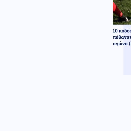
06.08.2026 - 23:58
“Ρουκέτα” του πρώην
Ουκρανού Α/ΓΕΕΔ και νυν
πρέσβη στο Λονδίνο: "Πώς η
Ρωσία εξουδετερώνει τα όπλα
του ΝΑΤΟ στο πεδίο της μάχης"
10 ποδο
πέθαναν
Κοινωνία
06.08.2026 - 23:50
αγώνα (
Στο νοσοκομείο διακομίστηκε
ναυτικό που τραυματίστηκε
κατά τη πρόσδεση πλοίου στο
λιμάνι της Ρόδου
Καιρός
06.08.2026 - 23:42
Καιρός: Έρχεται τριήμερο με
40άρια και ισχυρά μελτέμια
Κοινωνία
06.08.2026 - 23:34
Έφτασε στην Ελλάδα η 46χρονη
που κατηγορείται για
συμμετοχή στην τραγωδία της
Marfin – Κρατείται στη ΓΑΔΑ