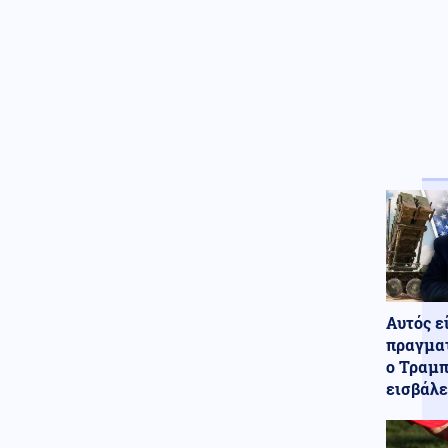
ζημιές
Κοινωνία
07.08.2026 - 07:17
Marfin: Πώς η τεχνητή
νοημοσύνη οδήγησε στη
σύλληψη της 46χρονης
Καιρός
07.08.2026 - 07:16
Καιρός: Ξεκινά τριήμερο κύμα
ζέστης – Έως τους 40°C η
θερμοκρασία
Εκκλησία
07.08.2026 - 07:05
Εορτολόγιο: Ποιοι γιορτάζουν
σήμερα 7 Αυγούστου
Αυτός ε
Οικονομία
06.08.2026 - 23:58
πραγματ
Κόπωση της Wall Street μετά
τα ρεκόρ εν μέσω
ο Τραμπ
αβεβαιότητας για το Ιράν, το
εισβάλε
πετρέλαιο και τη Fed
Ένοπλες Συρράξεις