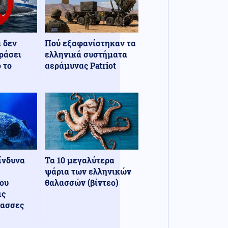
α δεν
Πού εξαφανίστηκαν τα
ράσει
ελληνικά συστήματα
 το
αεράμυνας Patriot
κίνδυνα
Τα 10 μεγαλύτερα
ψάρια των ελληνικών
ου
θαλασσών (βίντεο)
ις
λασσες