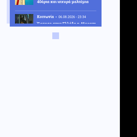
40άρια και ισχυρά μελτέμια
Κοινωνία
06.08.2026 - 23:34
Έφτασε στην Ελλάδα η 46χρονη
που κατηγορείται για
συμμετοχή στην τραγωδία της
Marfin – Κρατείται στη ΓΑΔΑ
ΗΠΑ
06.08.2026 - 23:26
ΗΠΑ: Στήριξη στην Ισπανία για
Θέουτα και Μελίγια, επίθεση
στον Σάντσεθ για το
μεταναστευτικό
Μέση Ανατολή
06.08.2026 - 23:17
Ισραήλ: «Φρένο» στην
αποχώρηση από νέες περιοχές
του νότιου Λιβάνου έως ότου
εφαρμοστεί η συμφωνία
Κόσμος
06.08.2026 - 23:14
Επιβεβαιώνεται η ανοδική τάση
της AfD στη Γερμανία: Στο 28%