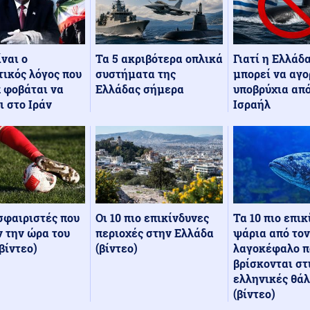
Τα 5 ακριβότερα οπλικά
Γιατί η Ελλάδ
ίναι ο
συστήματα της
μπορεί να αγο
ικός λόγος που
Ελλάδας σήμερα
υποβρύχια από
 φοβάται να
Ισραήλ
ι στο Ιράν
Οι 10 πιο επικίνδυνες
Τα 10 πιο επι
σφαιριστές που
περιοχές στην Ελλάδα
ψάρια από τον
 την ώρα του
(βίντεο)
λαγοκέφαλο π
βίντεο)
βρίσκονται στ
ελληνικές θά
(βίντεο)