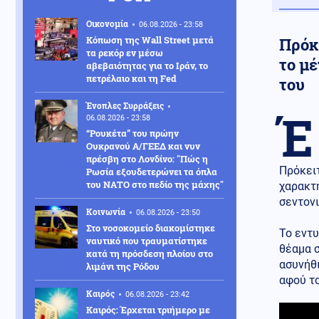
Οικονομία
06.08.2026 - 23:58
Κόπωση της Wall Street μετά
Πρόκε
τα ρεκόρ εν μέσω
το μ
αβεβαιότητας για το Ιράν, το
πετρέλαιο και τη Fed
του
Ένοπλες Συρράξεις
Έ
06.08.2026 - 23:58
“Ρουκέτα” του πρώην
Ουκρανού Α/ΓΕΕΔ και νυν
πρέσβη στο Λονδίνο: "Πώς η
Πρόκειτ
Ρωσία εξουδετερώνει τα όπλα
του ΝΑΤΟ στο πεδίο της μάχης"
χαρακτη
σεντονι
Κοινωνία
06.08.2026 - 23:50
Στο νοσοκομείο διακομίστηκε
Το εντ
ναυτικό που τραυματίστηκε
θέαμα 
κατά τη πρόσδεση πλοίου στο
ασυνήθι
λιμάνι της Ρόδου
αφού το
Καιρός
06.08.2026 - 23:42
Καιρός: Έρχεται τριήμερο με