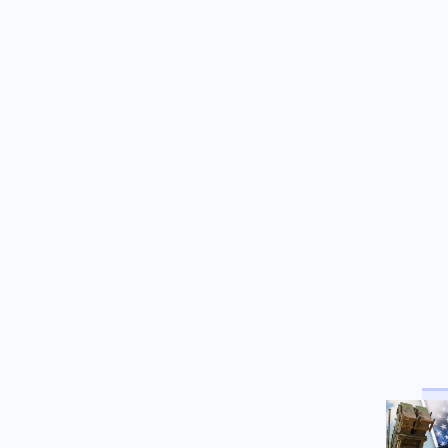
Ελληνοτουρκικά
06.08.2026 - 22:59
Ο Τούρκος "Γκρίζος Λύκος"
Μπαχτσελί "λαγός" του
Ερντογάν ζητάει την
απελευθέρωση Οτσαλάν! Πως
επηρεάζονται προς το
χειρότερο τα Ελληνοτουρκικά;
Περιβάλλον
06.08.2026 - 22:59
Το μυστήριο που απασχολεί
τους παλαιοντολόγους: Γιατί δεν
υπήρξαν ποτέ δεινόσαυροι σε
μέγεθος ποντικιού
Κόσμος
06.08.2026 - 22:58
Από τη Μύκονο στο Βατικανό: Ο
Μαθιου Μακκόναχι με τον
Πάπα, του χτύπησε σαν...
φιλαράκι τον ώμο, δείτε βίντεο
Κόσμος
06.08.2026 - 22:56
Φρίκη στη Βρετανία: Πρώην