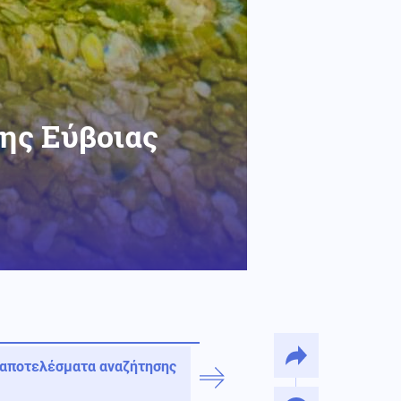
της Εύβοιας
 αποτελέσματα αναζήτησης