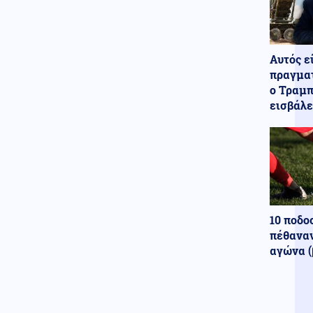
χασάπης τεμάχισε 55χρονο
εργαζόμενό του και τον έβαλε
σε βαρέλι με τσιμέντο επειδή
νόμιζε ότι τον έκλεβε
Αυτός ε
πραγματ
Κόσμος
06.08.2026 - 22:55
ο Τραμπ
Μετά τη Θέουτα, πολιτικοί στην
Ισπανία ζητούν να γίνει το
εισβάλε
Μουντιάλ του 2030 χωρίς το
Μαρόκο
Μέση Ανατολή
06.08.2026 - 22:54
Εκρήξεις στο νησί Κεσμ και
συναγερμός στον Περσικό
Κόλπο – Στο «υψηλό» ο
κίνδυνος για τα λιμάνια και τη
10 ποδο
ναυτιλία
πέθαναν
Κόσμος
αγώνα (
06.08.2026 - 22:53
Εξιτήριο από κέντρο
αποκατάστασης πήρε ο Μιτς
ΜακΚόνελ, άγνωστο πότε θα
επιστρέψει στη Γερουσία