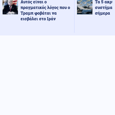
Αυτός είναι ο
Τα 5 ακρι
πραγματικός λόγος που ο
συστήματ
Τραμπ φοβάται να
σήμερα
εισβάλει στο Ιράν