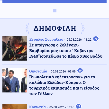
Κόσμος
06.08.2026 - 21:55
Χανιά: Ερωτήματα για 75χρονη που έφυγε από το
αστυνομικό τμήμα και αργότερα βρέθηκε νεκρή σε
χωράφι
ΔΗΜΟΦΙΛΗ
Κόσμος
06.08.2026 - 21:53
Ένοπλες Συρράξεις
73
05.08.2026 - 11:22
Σλοβακία: Νέο ιστορικό ρεκόρ με 42,2 βαθμούς εν
Σε απόγνωση ο Ζελένσκι-
μέσω καύσωνα
Βομβαρδισμός τύπου " Κόβεντρυ
1940"ισοπέδωσε το Κίεβο χθες βράδυ
Οικονομία
06.08.2026 - 21:50
Συντάξεις Σεπτεμβρίου 2026: Πότε οι πληρωμές –
Οικονομία
39
06.08.2026 - 09:09
Ημερομηνίες ανά ταμείο
Γεωπολιτικό «ηλεκτροσόκ» για το
καλώδιο Ελλάδας-Κύπρου: Ο
τουρκικός εκβιασμός και η είσοδος
ΗΠΑ
06.08.2026 - 21:49
των Γάλλων
Τραμπ: Είμαι «πολύ ικανοποιημένος» από το έργο του
Πιτ Χέγκσεθ στο υπουργείο Άμυνας
Κοινωνία
27
05.08.2026 - 07:46