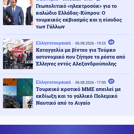
Στο 28% ανέβηκε, βυθίζεται η δημοτικότητα του Μερτς
Γεωπολιτικό «ηλεκτροσόκ» για το
καλώδιο Ελλάδας-Κύπρου: Ο
τουρκικός εκβιασμός και η είσοδος
Κόσμος
06.08.2026 - 23:07
των Γάλλων
Ξεκινά δελτίο νερού στο Πουέρτο Ρίκο λόγω της
ξηρασίας
Ελληνοτουρκικά
94
06.08.2026 - 19:25
Καταγγελία με βίντεο για Τούρκο
Κοινωνία
06.08.2026 - 23:06
αστυνομικό που ζήτησε τα ρέστα από
Διατάχθηκε ΕΔΕ για τους αστυνομικούς που
Έλληνες εντός Αλεξανδρούπολης
εμπλέκονται στην υπόθεση της 75χρονης στα Χανιά
Ελληνοτουρκικά
37
06.08.2026 - 17:00
Κόσμος
06.08.2026 - 23:04
Tουρκικό κρατικό ΜΜΕ απειλεί με
Τουρκία: Σχέδιο διάσωσης για δύο ιστορικά ορθόδοξα
εκδίωξη και το γαλλικό Πολεμικό
μοναστήρια της Τραπεζούντας
Ναυτικό από το Αιγαίο
Κόσμος
06.08.2026 - 23:02
Ο Ερντογάν θα επισκεφτεί τη Σαουδική Αραβία την
Παρασκευή