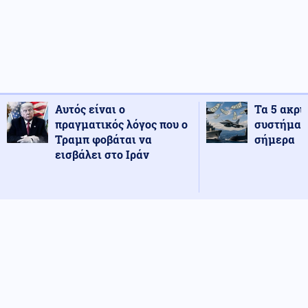
Αυτός είναι ο
Τα 5 ακρι
πραγματικός λόγος που ο
συστήματ
Τραμπ φοβάται να
σήμερα
εισβάλει στο Ιράν