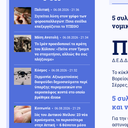
Πολιτική
06.08.2026 - 21:36
Ζητείται λύση στον γρίφο των
5 συ
φοροαπαλλαγών: Ποια σχέδια
νομι
επεξεργάζεται το ΥΠΕΘΟ
Π
Μέση Ανατολή
06.08.2026 - 21:34
Το Ιράν προειδοποιεί τα κράτη
του Κόλπου: «Πείτε στον Τραμπ
να σταματήσει, αλλιώς θα σας
πλήξουμε»
Δ.Ε.Δ.Δ
Κόσμος
06.08.2026 - 21:32
Το κύκ
Γερμανία: Αξιωματούχος
Βορείου
διαψεύδει δημοσιεύματα περί
Σέρρες,
ύπαρξης πυρομαχικών στο
αεροσκάφος κοντά στο οποίο
5 συ
βρέθηκε drone
και 
Κοινωνία
06.08.2026 - 21:29
Ιός του Δυτικού Νείλου: 23 νέα
Για την
κρούσματα, τα περισσότερα
αστυνομ
στην Αττική – 6 θάνατοι μέσα