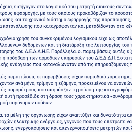
έχεια, εισήγαγαν στο λογισμικό του μετρητή ειδικούς συντε
τρους εφαρμογής, με τους οποίους προκαθόριζαν το ποσοστ
λωσης και το χρονικό διάστημα εφαρμογής της παραποίησης,
α κατανάλωσης που καταγράφονταν και μεταδίδονταν στο κέν
οχρόνια χρήση του συγκεκριμένου λογισμικού είχε ως αποτέ
λλόμενων δεδομένων και τη διατάραξη της λειτουργίας του
ρησης του Δ.Ε.Δ.Δ.Η.Ε. Παράλληλα, οι παρεμβάσεις αυτές ε
η η πρόσβαση των αρμόδιων υπηρεσιών του Δ.Ε.Δ.Δ.Η.Ε.στα 
ικής ενέργειας που καταναλωνόταν από τις επηρεαζόμενες 
λές περιπτώσεις οι παρεμβάσεις είχαν περιοδικό χαρακτήρα
ονταν ανά μήνα, τρίμηνο ή εξάμηνο, προκειμένου να ανανεώ
ιπές παραμέτρους που επηρέαζαν τη μείωση της καταγραφόμ
κή αυτή προσέδιδε στη δράση τους χαρακτηριστικά «συνδρομ
 ροή παράνομων εσόδων.
α, τα μέλη της οργάνωσης είχαν αναπτύξει και δυνατότητα 
ροχών ηλεκτρικής ενέργειας, γεγονός που τους επέτρεπε να
λωσης, ενεργοποιήσεις και απενεργοποιήσεις μετρητών και 