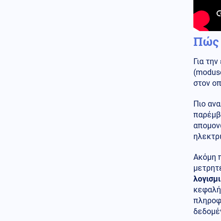
Κοινωνία
06.08.2026 - 20:45
myBusinessSupport: Ανοιχτή η
πλατφόρμα για τις
Πώς 
πυρόπληκτες επιχειρήσεις της
Σαμοθράκης
Για την
Κοινωνία
06.08.2026 - 20:43
(moduso
ΔΕΘ: Χρηματοδότηση 204,6
στον ο
εκατ. ευρώ από το Εθνικό
Πρόγραμμα Ανάπτυξης για
Πιο αν
ανάπλαση
παρέμβ
απομον
Κοινωνία
06.08.2026 - 20:41
ηλεκτρι
Γηροκομείο Αθηνών:
Ενεργειακή αναβάθμιση και
βελτίωση υποδομών με πόρους
Ακόμη 
του Πράσινου Ταμείου
μετρητ
λογισμ
Κόσμος
06.08.2026 - 20:40
κεφαλής
Σε επιφυλακή η Γαλλία, ενόψει
πληροφο
των προεδρικών εκλογών του
δεδομέ
2027, λόγω της κλιμακούμενης