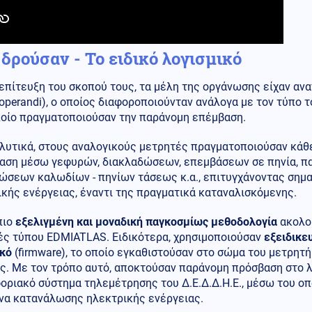
δρούσαν - Το ειδικό λογισμικό
 επίτευξη του σκοπού τους, τα μέλη της οργάνωσης είχαν α
perandi), ο οποίος διαφοροποιούνταν ανάλογα με τον τύπο τ
ποίο πραγματοποιούσαν την παράνομη επέμβαση.
αλυτικά, στους αναλογικούς μετρητές πραγματοποιούσαν κάθ
αση μέσω γεφυρών, διακλαδώσεων, επεμβάσεων σε πηνία, π
ώσεων καλωδίων - πηνίων τάσεως κ.α., επιτυγχάνοντας σημ
κής ενέργειας, έναντι της πραγματικά καταναλισκόμενης.
πιο
εξελιγμένη και μοναδική παγκοσμίως μεθοδολογία
ακολο
ές τύπου EDMIATLAS. Ειδικότερα, χρησιμοποιούσαν
εξειδικε
ικό
(firmware), το οποίο εγκαθιστούσαν στο σώμα του μετρητή
. Με τον τρόπο αυτό, αποκτούσαν παράνομη πρόσβαση στο λ
ριακό σύστημα τηλεμέτρησης του Δ.Ε.Δ.Δ.Η.Ε., μέσω του οπ
να κατανάλωσης ηλεκτρικής ενέργειας.