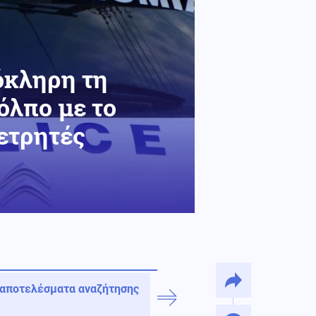
όκληρη τη
όλπο με το
μετρητές
 αποτελέσματα αναζήτησης