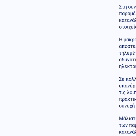
ρωσικής παρέμβασης
Στη συν
παραμέ
κατανά
στοιχεί
Η μακρ
αποστε
τηλεμέτ
αδύνατ
ηλεκτρ
Σε πολ
επανέρχ
τις λο
πρακτι
συνεχή
Μάλιστ
των πα
κατανά