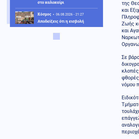
στο καλοκαίρι
της Θε
και Εξι
Κόσμος
06.08.2026 - 21:27
Πληροφ
Αποδείξεις ότι η εισβολή
Ζωής κ
μεταναστών στην Ισπανία ήταν
και Αγ
«στημένη» από την κυβέρνηση
Ναρκωτ
του Μαρόκο σε συνεργασία με
τον Τραμπ
Οργανω
Ελληνοτουρκικά
Σε βάρ
06.08.2026 - 21:25
δικογρ
Αιγαίο: Εικονική αερομαχία
κλοπές
ανάμεσα σε ελληνικά και
φθορές
τουρκικά F-16 – Δεκάδες
παραβιάσεις και παραβάσεις
νόμου 
Οικονομία
06.08.2026 - 21:21
Ειδικότ
Χρηματιστήριο Αθηνών: Ήπια
Τμήματα
διόρθωση μετά το ράλι – Σε
τουλάχι
υψηλά 11 μηνών η Metlen
επάγγε
αναλογι
Κοινωνία
06.08.2026 - 21:17
περιοχ
Συνελήφθησαν ο διευθυντής κι
ο τεχνικός ασφαλείας του