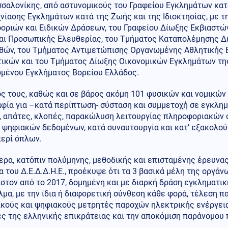
σσαλονίκης, από αστυνομικούς του Γραφείου Εγκλημάτων κατ
χνίασης Εγκλημάτων κατά της Ζωής και της Ιδιοκτησίας, με 
οριών και Ειδικών Δράσεων, του Γραφείου Δίωξης Εκβιαστών
αι Προσωπικής Ελευθερίας, του Τμήματος Καταπολέμησης Δ
αθών, του Τμήματος Αντιμετώπισης Οργανωμένης Αθλητικής 
ικών και του Τμήματος Δίωξης Οικονομικών Εγκλημάτων τη
μένου Εγκλήματος Βορείου Ελλάδος.
ος τους, καθώς και σε βάρος ακόμη 101 φυσικών και νομικώ
αφία για –κατά περίπτωση- σύσταση και συμμετοχή σε εγκλη
, απάτες, κλοπές, παρακώλυση λειτουργίας πληροφοριακών 
 ψηφιακών δεδομένων, κατά συναυτουργία και κατ’ εξακολού
περί όπλων.
ερα, κατόπιν πολύμηνης, μεθοδικής και επισταμένης έρευνας
 του Δ.Ε.Δ.Δ.Η.Ε., προέκυψε ότι τα 3 βασικά μέλη της οργάν
στον από το 2017, δομημένη και με διαρκή δράση εγκληματική
λμα, με την ίδια ή διαφορετική σύνθεση κάθε φορά, τέλεση
κούς και ψηφιακούς μετρητές παροχών ηλεκτρικής ενέργειας
ές της ελληνικής επικράτειας και την αποκόμιση παράνομου