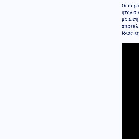
ΔΕΔΔΗΕ στην Άρτα με εντολή
Οι παρ
εισαγγελέα
ήταν σ
μείωση
Κοινωνία
06.08.2026 - 21:16
αποτέλ
Χαλκιδική: Νεκρός 69χρονος
ίδιας τ
λουόμενος στην παραλία της
Σίβηρης
Εσωτερική Ασφάλεια
06.08.2026 - 21:14
Οριοθετήθηκε η φωτιά στην
Κρήνη Φαρσάλων, ήχησε το 112
ΗΠΑ
06.08.2026 - 21:11
Στο έλεος των χάκερς μεγάλες
τράπεζες και πολυεθνικές
επιχειρήσεις στις ΗΠΑ,
υποκλέπτουν χιλιάδες
κωδικούς πρόσβασης για λύτρα
Μέση Ανατολή
06.08.2026 - 21:07
Ισραήλ: Ο Νετανιάχου
καρατομεί 2 ανώτατα στελέχη