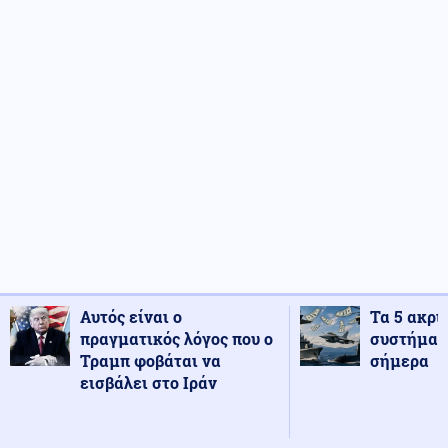
Αυτός είναι ο
Τα 5 ακρι
πραγματικός λόγος που ο
συστήματ
Τραμπ φοβάται να
σήμερα
εισβάλει στο Ιράν