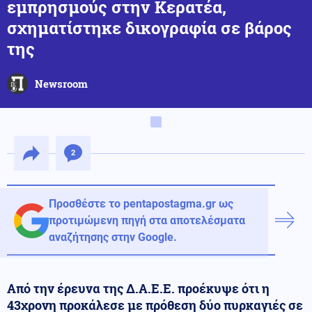
εμπρησμούς στην Κερατέα,
σχηματίστηκε δικογραφία σε βάρος
της
Newsroom
2
Προσθέστε το pentapostagma.gr ως
προτιμώμενη πηγή στα αποτελέσματα
αναζήτησης στην Google.
Από την έρευνα της Δ.Α.Ε.Ε. προέκυψε ότι η
43χρονη προκάλεσε με πρόθεση δύο πυρκαγιές σε