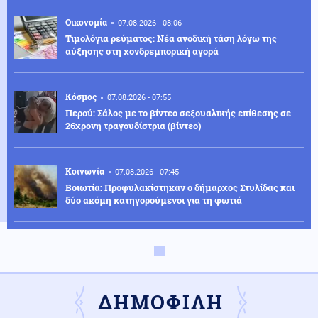
Οικονομία
07.08.2026 - 08:06
Τιμολόγια ρεύματος: Νέα ανοδική τάση λόγω της
αύξησης στη χονδρεμπορική αγορά
Κόσμος
07.08.2026 - 07:55
Περού: Σάλος με το βίντεο σεξουαλικής επίθεσης σε
26χρονη τραγουδίστρια (βίντεο)
Κοινωνία
07.08.2026 - 07:45
Βοιωτία: Προφυλακίστηκαν ο δήμαρχος Στυλίδας και
δύο ακόμη κατηγορούμενοι για τη φωτιά
Κόσμος
07.08.2026 - 07:45
Ταϊλάνδη: Μαθητής-εκτελεστής άνοιξε πυρ σε σχολείο
και αυτοκτόνησε – Υπάρχουν νεκροί και τραυματίες
ΔΗΜΟΦΙΛΗ