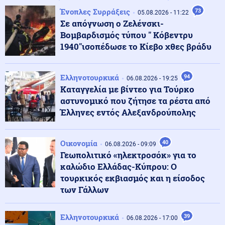
Οικονομία
07.08.2026 - 07:39
Ένοπλες Συρράξεις
73
Το τέλος των μνημονίων: Η Ευρώπη αποσύρει την
05.08.2026 - 11:22
εποπτεία και ελευθερώνει τον εθνικό σχεδιασμό για
Σε απόγνωση ο Ζελένσκι-
την οικονομία
Βομβαρδισμός τύπου " Κόβεντρυ
1940"ισοπέδωσε το Κίεβο χθες βράδυ
Κοινωνία
07.08.2026 - 07:35
Υψηλός κίνδυνος πυρκαγιάς σήμερα σε Αττική, Κρήτη,
Ελληνοτουρκικά
94
Πελοπόννησο, Εύβοια και νησιά του Αιγαίου
06.08.2026 - 19:25
Καταγγελία με βίντεο για Τούρκο
αστυνομικό που ζήτησε τα ρέστα από
Μέση Ανατολή
Έλληνες εντός Αλεξανδρούπολης
07.08.2026 - 07:32
Το Ιράν κλείνει τα Στενά για ΗΠΑ και Ισραήλ – Στην
απόλυτη «παγίδα» του πολέμου ο Τραμπ
Οικονομία
40
06.08.2026 - 09:09
Γεωπολιτικό «ηλεκτροσόκ» για το
Κοινωνία
07.08.2026 - 07:26
καλώδιο Ελλάδας-Κύπρου: Ο
«Κρανίου τόπος» το Πόρτο Γερμενό: 84 σπίτια στον
τουρκικός εκβιασμός και η είσοδος
κατάλογο της κατεδάφισης – Πότε ξεκινούν οι
των Γάλλων
αιτήσεις
Ελληνοτουρκικά
39
06.08.2026 - 17:00
Κοινωνία
07.08.2026 - 07:23