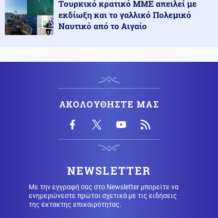
Tουρκικό κρατικό ΜΜΕ απειλεί με
Πόρτο Γερμενό: Πάνω από 100 σπίτια με
εκδίωξη και το γαλλικό Πολεμικό
ολοκληρωτικές ζημιές
Ναυτικό από το Αιγαίο
Κοινωνία
07.08.2026 - 07:17
Marfin: Πώς η τεχνητή νοημοσύνη οδήγησε στη
σύλληψη της 46χρονης
Καιρός
07.08.2026 - 07:16
ΑΚΟΛΟΥΘΗΣΤΕ ΜΑΣ
Καιρός: Ξεκινά τριήμερο κύμα ζέστης – Έως τους 40°C
η θερμοκρασία
Εκκλησία
07.08.2026 - 07:05
Εορτολόγιο: Ποιοι γιορτάζουν σήμερα 7 Αυγούστου
NEWSLETTER
Με την εγγραφή σας στο Newsletter μπορείτε να
ενημερώνεστε πρώτοι σχετικά με τις ειδήσεις
Οικονομία
06.08.2026 - 23:58
της έκτακτης επικαιρότητας.
Κόπωση της Wall Street μετά τα ρεκόρ εν μέσω