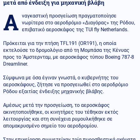
μετά από ένδειξη για μηχανική βλάβη
Α
ναγκαστική προσγείωση πραγματοποίησε
νωρίτερα στο αεροδρόμιο «Διαγόρας» της Ρόδου,
επιβατικό αεροσκάφος της TUI fly Netherlands.
Πρόκειται για την πτήση TFL191 (OR191), η οποία
εκτελούσε το δρομολόγιο από τη Μομπάσα της Κένυας
προς το 'Αμστερνταμ, με αεροσκάφος τύπου Boeing 787-8
Dreamliner.
Σύμφωνα με όσα έγιναν γνωστά, ο κυβερνήτης του
αεροσκάφους, ζήτησε να προσγειωθεί στο αεροδρόμιο
Ρόδου εξαιτίας ένδειξης μηχανικής βλάβης.
Αμέσως μετά την προσγείωση, το αεροσκάφος
ακινητοποιήθηκε, οι κινητήρες του τέθηκαν εκτός
λειτουργίας και στη συνέχεια ρυμουλκήθηκε σε
απομακρυσμένο σημείο του αεροδρομίου.
Στην επιχείρηση συμμετείχαν τρία πυροσβεστικά οχήματα,