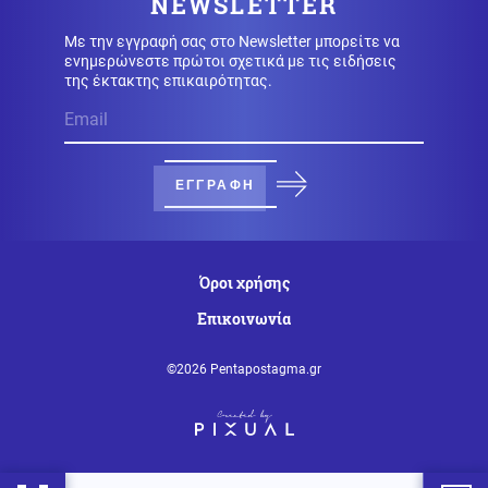
NEWSLETTER
Με την εγγραφή σας στο Newsletter μπορείτε να
Καιρός
09.08.2026 - 09:24
ενημερώνεστε πρώτοι σχετικά με τις ειδήσεις
Καιρός: Έως 39 βαθμούς σήμερα - Που θα έχει
της έκτακτης επικαιρότητας.
μελτέμια
Οικονομία
09.08.2026 - 09:18
Μειωμένη Σύνταξη: Όσα πρέπει να γνωρίζετε – Τα
ΕΓΓΡΑΦΗ
«κλειδιά» για την τελική επιλογή
Κόσμος
09.08.2026 - 09:11
Όροι χρήσης
Το σπίτι του τρόμου στο Άινταχο: Η νύχτα που 4
φοιτητές δολοφονήθηκαν μέσα σε λίγα λεπτά
Επικοινωνία
©2026 Pentapostagma.gr
Κοινωνία
09.08.2026 - 09:08
Κορυφώνεται η έξοδος του Αυγούστου: Γεμάτα πλοία
και ΚΤΕΛ