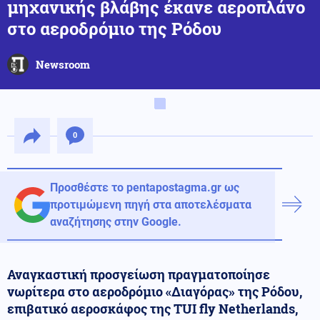
μηχανικής βλάβης έκανε αεροπλάνο
στο αεροδρόμιο της Ρόδου
Newsroom
0
Προσθέστε το pentapostagma.gr ως
προτιμώμενη πηγή στα αποτελέσματα
αναζήτησης στην Google.
Αναγκαστική προσγείωση πραγματοποίησε
νωρίτερα στο αεροδρόμιο «Διαγόρας» της Ρόδου,
επιβατικό αεροσκάφος της TUI fly Netherlands,