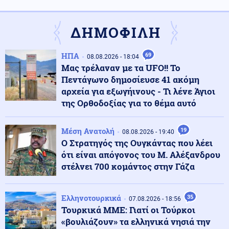
«Ασπίδα» κατά των drones αναζητεί η Γερμανία, μετά
από το περιστατικό στη Λειψία
ΔΗΜΟΦΙΛΗ
Αθλητισμός
09.08.2026 - 09:55
ΗΠΑ
69
08.08.2026 - 18:04
Παγκόσμιο Κ20: Ασημένιο μετάλλιο για τη Ρούσου στα
Μας τρέλαναν με τα UFO!! Το
800 μέτρα
Πεντάγωνο δημοσίευσε 41 ακόμη
αρχεία για εξωγήινους - Τι λένε Άγιοι
της Ορθοδοξίας για το θέμα αυτό
Κοινωνία
09.08.2026 - 09:50
Σχολεία: Τι «φέρνει» το πολλαπλό βιβλίο – Οι
εκκρεμότητες και τα επόμενα βήματα
Μέση Ανατολή
19
08.08.2026 - 19:40
Ο Στρατηγός της Ουγκάντας που λέει
ότι είναι απόγονος του Μ. Αλέξανδρου
ΗΠΑ
09.08.2026 - 09:47
στέλνει 700 κομάντος στην Γάζα
Πυρετός στο αμερικανικό Πεντάγωνο: Πιέσεις για νέα
όπλα - Στερεύουν τα αποθέματα
Ελληνοτουρκικά
35
07.08.2026 - 18:56
Τουρκικά ΜΜΕ: Γιατί οι Τούρκοι
Υγεία
09.08.2026 - 09:41
«βουλιάζουν» τα ελληνικά νησιά την
Ιός Δυτικού Νείλου: Πώς μεταδίδεται, τα συμπτώματα