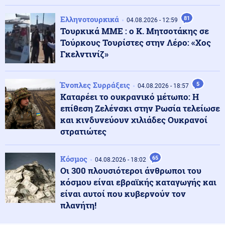
Τρεις νεκροί μετά από ρωσικούς βομβαρδισμούς στη
βορειοανατολική Ουκρανία
Ελληνοτουρκικά
81
04.08.2026 - 12:59
Τουρκικά ΜΜΕ : ο Κ. Μητσοτάκης σε
Τούρκους Τουρίστες στην Λέρο: «Χος
Κοινωνία
06.08.2026 - 09:29
Γκελντινίζ»
Γεωργιάδης: «Δεν έπεσε η ψευδοροφή στο Νοσοκομείο
Κορίνθου, την ξήλωσαν»
Ένοπλες Συρράξεις
5
04.08.2026 - 18:57
Καταρέει το ουκρανικό μέτωπο: Η
ΗΠΑ
06.08.2026 - 09:29
επίθεση Ζελένσκι στην Ρωσία τελείωσε
Τραμπ: «Έχουμε τεράστιο οπλοστάσιο για το Ιράν -
και κινδυνεύουν χιλιάδες Ουκρανοί
Καταζητούνται όσοι διαρρεούν προδοτικές αναφορές»
στρατιώτες
Κοινωνία
06.08.2026 - 09:15
Κόσμος
65
04.08.2026 - 18:02
Νέα ταυτότητα: Ο πλήρης οδηγός για την
Οι 300 πλουσιότεροι άνθρωποι του
επικαιροποίηση των στοιχείων σας
κόσμου είναι εβραϊκής καταγωγής και
είναι αυτοί που κυβερνούν τον
πλανήτη!
Οικονομία
06.08.2026 - 09:09
Γεωπολιτικό «ηλεκτροσόκ» για το καλώδιο Ελλάδας-