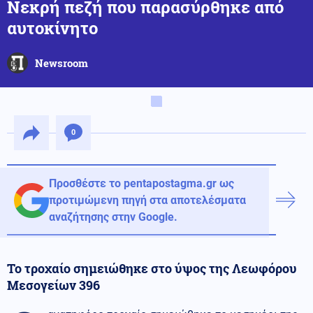
Νεκρή πεζή που παρασύρθηκε από
αυτοκίνητο
Newsroom
0
Προσθέστε το pentapostagma.gr ως
προτιμώμενη πηγή στα αποτελέσματα
αναζήτησης στην Google.
Το τροχαίο σημειώθηκε στο ύψος της Λεωφόρου
Μεσογείων 396