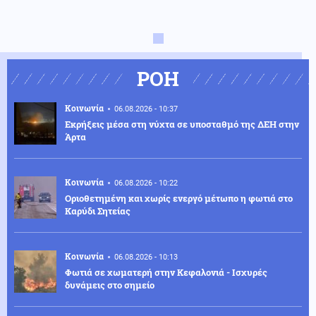
ΡΟΗ
Κοινωνία
06.08.2026 - 10:37
Eκρήξεις μέσα στη νύχτα σε υποσταθμό της ΔΕΗ στην
Άρτα
Κοινωνία
06.08.2026 - 10:22
Οριοθετημένη και χωρίς ενεργό μέτωπο η φωτιά στο
Καρύδι Σητείας
Κοινωνία
06.08.2026 - 10:13
Φωτιά σε χωματερή στην Κεφαλονιά - Ισχυρές
δυνάμεις στο σημείο