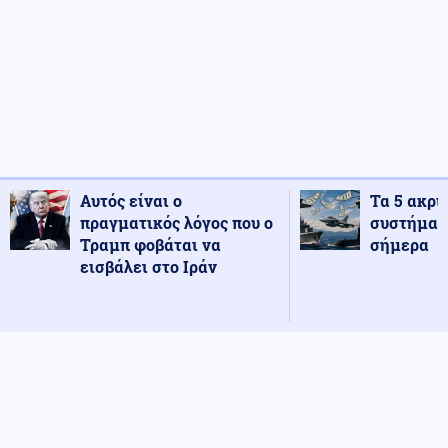
Αυτός είναι ο
Τα 5 ακρι
πραγματικός λόγος που ο
συστήματ
Τραμπ φοβάται να
σήμερα
εισβάλει στο Ιράν