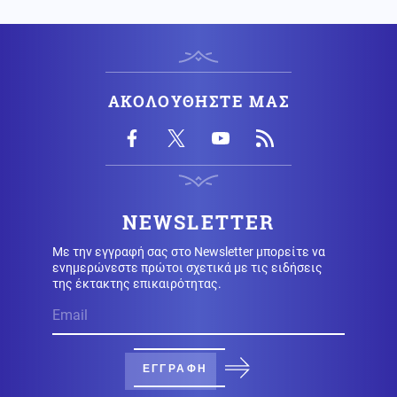
Κύπρου: Ο τουρκικός εκβιασμός και η είσοδος των
Γάλλων
Αθλητισμός
06.08.2026 - 09:06
Ινφαντίνο: «Έγιναν λάθη» για το Μουντιάλ – Συνεχίζει
ΑΚΟΛΟΥΘΗΣΤΕ ΜΑΣ
στην ηγεσία της FIFA
Κοινωνία
06.08.2026 - 08:56
Κυψέλη: Το τρίτο πρόσωπο που επικαλείται ο 26χρονος
για τη δολοφονία της Βρετανίδας
NEWSLETTER
Με την εγγραφή σας στο Newsletter μπορείτε να
Κόσμος
06.08.2026 - 08:45
ενημερώνεστε πρώτοι σχετικά με τις ειδήσεις
Μεξικό: Δημοφιλής νεαρός influencer δολοφονήθηκε
της έκτακτης επικαιρότητας.
σε ζωντανή μετάδοση (βίντεο)
Κοινωνία
06.08.2026 - 08:37
Σύγκρουση ελικοπτέρων στη Ψάθα: Τα «μαύρα κουτιά»
ΕΓΓΡΑΦΗ
και το αόρατο τρίτο ελικόπτερο