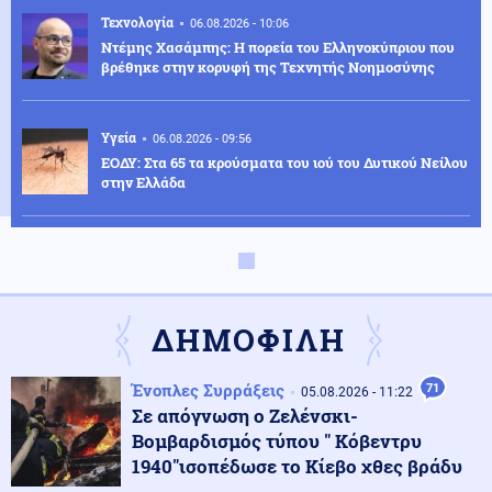
Τεχνολογία
06.08.2026 - 10:06
Ντέμης Χασάμπης: Η πορεία του Ελληνοκύπριου που
βρέθηκε στην κορυφή της Τεχνητής Νοημοσύνης
Υγεία
06.08.2026 - 09:56
ΕΟΔΥ: Στα 65 τα κρούσματα του ιού του Δυτικού Νείλου
στην Ελλάδα
Αθλητισμός
06.08.2026 - 09:51
Ο ΠΑΟΚ ρίχνεται στη μάχη με την Άντερλεχτ – Το
σχέδιο Λίσι και το επόμενο βήμα για τη League Phase
ΔΗΜΟΦΙΛΗ
Κοινωνία
06.08.2026 - 09:45
Ένοπλες Συρράξεις
71
Μυστράς: Σήμερα η νεκροψία στον 90χρονο που
05.08.2026 - 11:22
βρέθηκε σε καταψύκτη
Σε απόγνωση ο Ζελένσκι-
Βομβαρδισμός τύπου " Κόβεντρυ
1940"ισοπέδωσε το Κίεβο χθες βράδυ
Κόσμος
06.08.2026 - 09:36