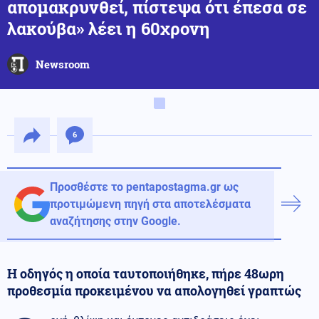
απομακρυνθεί, πίστεψα ότι έπεσα σε
λακούβα» λέει η 60χρονη
Newsroom
6
Προσθέστε το pentapostagma.gr ως
προτιμώμενη πηγή στα αποτελέσματα
αναζήτησης στην Google.
Η οδηγός η οποία ταυτοποιήθηκε, πήρε 48ωρη
προθεσμία προκειμένου να απολογηθεί γραπτώς