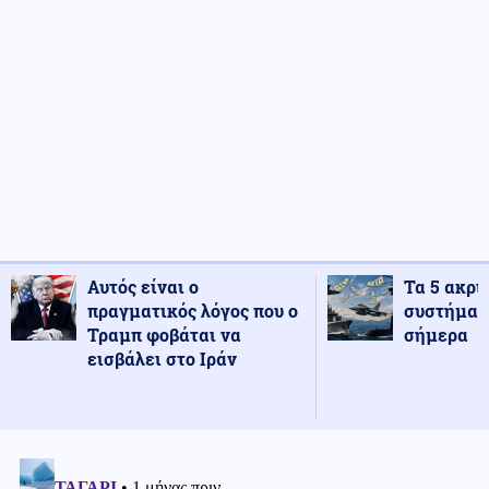
Αυτός είναι ο
Τα 5 ακρι
πραγματικός λόγος που ο
συστήματ
Τραμπ φοβάται να
σήμερα
εισβάλει στο Ιράν