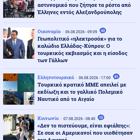
Ισπανία: Έως 15 Αυγούστου οι συνοριακοί έλεγχοι, λέει
αστυνομικό που ζήτησε τα ρέστα από
η Μελόνι
Έλληνες εντός Αλεξανδρούπολης
Κοινωνία
07.08.2026 - 19:08
Κρήτη: Η σοκαριστική στιγμή που τουρίστας φέρεται
Οικονομία
43
06.08.2026 - 09:09
να ζήτησε να ασελγήσει σε ανήλικη επί πληρωμή
Γεωπολιτικό «ηλεκτροσόκ» για το
καλώδιο Ελλάδας-Κύπρου: Ο
τουρκικός εκβιασμός και η είσοδος
Κοινωνία
07.08.2026 - 19:03
των Γάλλων
Τραγωδία με μητέρα και γιο: Πραγματογνώμονας
επιχειρεί να ρίξει φως στα αίτια του δυστυχήματος
στις Σέρρες
Ελληνοτουρκικά
41
06.08.2026 - 17:00
Tουρκικό κρατικό ΜΜΕ απειλεί με
εκδίωξη και το γαλλικό Πολεμικό
Ελληνοτουρκικά
07.08.2026 - 18:56
Ναυτικό από το Αιγαίο
Τουρκικά ΜΜΕ: Γιατί οι Τούρκοι «βουλιάζουν» τα
ελληνικά νησιά την περίοδο των διακοπών
Κοινωνία
12
07.08.2026 - 08:40
Κοινωνία
«Δεν το πιστεύουμε, είναι εφιάλτης»:
07.08.2026 - 18:52
Θεσσαλονίκη: Οι αλλαγές στις λεωφορειακές γραμμές
Σε σοκ οι Αμερικανοί που υιοθέτησαν
που θα ισχύσουν με τη λειτουργία της επέκτασης του
τον Αφγανό