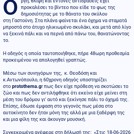
Ο
ργή, θλίψη και έντονες αντιδράσεις έχει
προκαλέσει το βίντεο που είδε το φως της
δημοσιότητας με το θάνατο του σκύλου
στη Γαστούνη. Στα πλάνα φαίνεται ένα όχημα να σταματά
μπροστά στο άτυχο ηλικιωμένο σκυλάκι, και μετά από λίγο
να ξεκινά πάλι και να περνά από πάνω του, θανατώνοντας
το.
Η οδηγός η οποία ταυτοποιήθηκε, πήρε 48ωρη προθεσμία
προκειμένου να απολογηθεί γραπτώς.
Μέσω των συνηγόρων της, κ. Θεοδόση και
κ.Αντωνόπουλο, η 60χρονη οδηγός υποστηρίζει
στο
protothema.g
r πως δεν είχε πρόθεση να σκοτώσει το
ζώο και πως δεν αντιλήφθηκε ότι εκείνο είχε μείνει στη
μέση του δρόμου γι' αυτό και ξεκίνησε πάλι το όχημά της.
Επίσης, έδωσε έμφαση στο γεγονός πως μέσα στο
αυτοκίνητο δεν ήταν μόνη της αλλά με μια ξαδέρφη της
και μια φίλη της και άκουγαν μουσική.
Συγκεκριμένα ανέφερε στη δήλωσή της: «Στις 18-06-2026