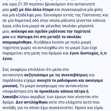
και ώρα 21.30 περίπου βρισκόμουν στο αυτοκίνητό
μου
μαζί με δύο άλλα άτομα
και συγκεκριμένα μία φίλη
και μία εξαδέλφη μου. Εκινούμην εντός της Γαστούνης και
σε μία δημοτική οδό στην οποία μάλιστα γίνονταν κάποια
έργα, είδα ένα μικρό σε μέγεθος σκυλάκι μπροστά
μου,
ανέκοψα και σχεδόν μηδένισα την ταχύτητά
μου
και
πίστεψα ότι στο μεταξύ το σκυλάκι
απομακρύνθηκε.
Κινήθηκα λοιπόν με πολύ μικρή
ταχύτητα χωρίς να αντιληφθώ ότι το μικρό ζώο είχε
παραμείνει στη μέση του δρόμου και
έγινε δυστυχώς, ό,τι
έγινε.
Σας αναφέρω επιπλέον ότι μέσα στο
αυτοκίνητο
συζητούσαμε με τις συνεπιβάτριες
και
παράλληλα είχαμε
ανοιχτό το ραδιόφωνο και ακούγαμε
μουσική.
Το μικρό ανασήκωμα του αυτοκινήτου
υποψιάστηκα ότ
ι το προκάλεσε κάποια πέτρα ή
λακούβα
λόγω ακριβώς των έργων που γίνονταν στο
δρόμο.
Δεν αντιλήφθηκα
ούτε στο ελάχιστο αυτό που
συνέβη, για το οποίο έχω συγκλονιστεί. Ήμουν και είμαι