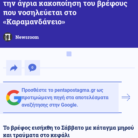
την άγρια κακοποίηση του βρέφους
που νοσηλεύεται στο
«Καραμανδάνειο»
Newsroom
0
Προσθέστε το pentapostagma.gr ως
προτιμώμενη πηγή στα αποτελέσματα
αναζήτησης στην Google.
Το βρέφος εισήχθη το Σάββατο με κάταγμα μηρού
και τραύματα στο κεφάλι