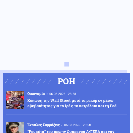
ΡΟΗ
Οικονομία
06.08.2026 - 23:58
Κόπωση της Wall Street μετά τα ρεκόρ εν μέσω
αβεβαιότητας για το Ιράν, το πετρέλαιο και τη Fed
Ένοπλες Συρράξεις
06.08.2026 - 23:58
“Ρουκέτα” του πρώην Ουκρανού Α/ΓΕΕΔ και νυν