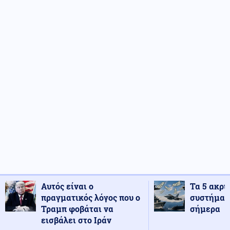
Αυτός είναι ο
Τα 5 ακρι
πραγματικός λόγος που ο
συστήματ
Τραμπ φοβάται να
σήμερα
εισβάλει στο Ιράν