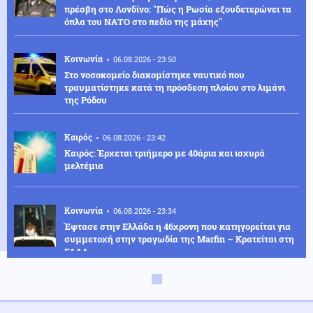
πρέσβη στο Λονδίνο: "Πώς η Ρωσία εξουδετερώνει τα
όπλα του ΝΑΤΟ στο πεδίο της μάχης"
Κοινωνία
06.08.2026 - 23:50
Στο νοσοκομείο διακομίστηκε ναυτικό που
τραυματίστηκε κατά τη πρόσδεση πλοίου στο λιμάνι
της Ρόδου
Καιρός
06.08.2026 - 23:42
Καιρός: Έρχεται τριήμερο με 40άρια και ισχυρά
μελτέμια
Κοινωνία
06.08.2026 - 23:34
Έφτασε στην Ελλάδα η 46χρονη που κατηγορείται για
συμμετοχή στην τραγωδία της Marfin – Κρατείται στη
ΓΑΔΑ
ΗΠΑ
06.08.2026 - 23:26
ΗΠΑ: Στήριξη στην Ισπανία για Θέουτα και Μελίγια,