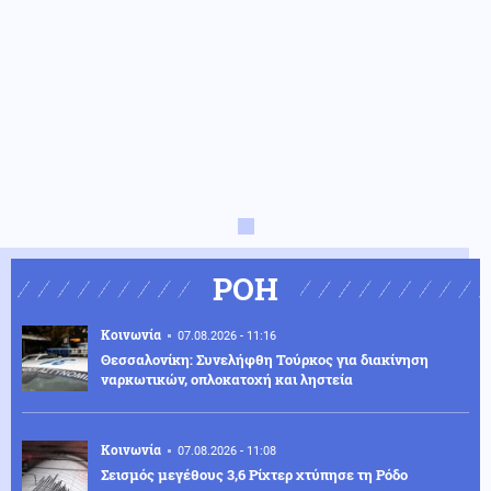
ΡΟΗ
Κοινωνία
07.08.2026 - 11:16
Θεσσαλονίκη: Συνελήφθη Τούρκος για διακίνηση
ναρκωτικών, οπλοκατοχή και ληστεία
Κοινωνία
07.08.2026 - 11:08
Σεισμός μεγέθους 3,6 Ρίχτερ χτύπησε τη Ρόδο