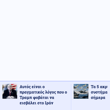
Αυτός είναι ο
Τα 5 ακρι
πραγματικός λόγος που ο
συστήματ
Τραμπ φοβάται να
σήμερα
εισβάλει στο Ιράν