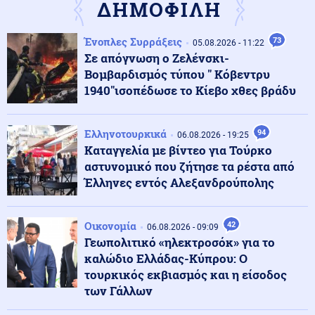
ΔΗΜΟΦΙΛΗ
Κοινωνία
07.08.2026 - 10:21
Ένοπλες Συρράξεις
73
05.08.2026 - 11:22
Στην Ευελπίδων η 46χρονη που κατηγορείται για τον
Σε απόγνωση ο Ζελένσκι-
εμπρησμό στην Marfin
Βομβαρδισμός τύπου " Κόβεντρυ
1940"ισοπέδωσε το Κίεβο χθες βράδυ
Πολιτική
07.08.2026 - 10:17
Θεοδωρικάκος: «Συμβάλλουμε στην εθνική ασφάλεια
Ελληνοτουρκικά
94
της πατρίδας μας με νέο αναπτυξιακό καθεστώς για
06.08.2026 - 19:25
την Άμυνα»
Καταγγελία με βίντεο για Τούρκο
αστυνομικό που ζήτησε τα ρέστα από
Έλληνες εντός Αλεξανδρούπολης
Κόσμος
07.08.2026 - 10:10
Κινεζικές μυστικές υπηρεσίες «δείχνουν» τη Μοσάντ
για την υβριδική εισβολή στη Θέουτα
Οικονομία
42
06.08.2026 - 09:09
Γεωπολιτικό «ηλεκτροσόκ» για το
καλώδιο Ελλάδας-Κύπρου: Ο
Κόσμος
07.08.2026 - 10:07
τουρκικός εκβιασμός και η είσοδος
Υεμένη: 58 στρατιωτικοί νεκροί σε επιθέσεις των
Χούθι (βίντεο)
των Γάλλων