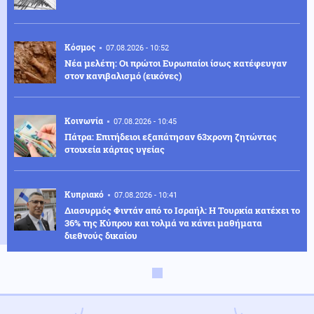
Κόσμος
07.08.2026 - 10:52
Νέα μελέτη: Οι πρώτοι Ευρωπαίοι ίσως κατέφευγαν
στον κανιβαλισμό (εικόνες)
Κοινωνία
07.08.2026 - 10:45
Πάτρα: Επιτήδειοι εξαπάτησαν 63χρονη ζητώντας
στοιχεία κάρτας υγείας
Κυπριακό
07.08.2026 - 10:41
Διασυρμός Φιντάν από το Ισραήλ: Η Τουρκία κατέχει το
36% της Κύπρου και τολμά να κάνει μαθήματα
διεθνούς δικαίου
Κόσμος
07.08.2026 - 10:36
Ταϊλάνδη: Ο μαθητής σκότωσε τους παππούδες του
πριν ανοίξει πυρ στο σχολείο (βίντεο)