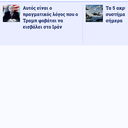
Αυτός είναι ο
Τα 5 ακρι
πραγματικός λόγος που ο
συστήματ
Τραμπ φοβάται να
σήμερα
εισβάλει στο Ιράν