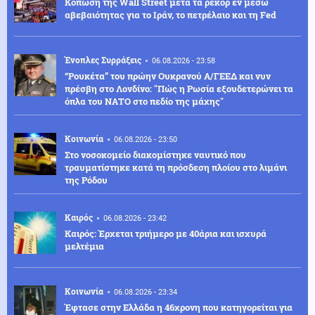
Κόπωση της Wall Street μετά τα ρεκόρ εν μέσω
αβεβαιότητας για το Ιράν, το πετρέλαιο και τη Fed
Ένοπλες Συρράξεις
06.08.2026 - 23:58
“Ρουκέτα” του πρώην Ουκρανού Α/ΓΕΕΔ και νυν
πρέσβη στο Λονδίνο: "Πώς η Ρωσία εξουδετερώνει τα
όπλα του ΝΑΤΟ στο πεδίο της μάχης"
Κοινωνία
06.08.2026 - 23:50
Στο νοσοκομείο διακομίστηκε ναυτικό που
τραυματίστηκε κατά τη πρόσδεση πλοίου στο λιμάνι
της Ρόδου
Καιρός
06.08.2026 - 23:42
Καιρός: Έρχεται τριήμερο με 40άρια και ισχυρά
μελτέμια
Κοινωνία
06.08.2026 - 23:34
Έφτασε στην Ελλάδα η 46χρονη που κατηγορείται για