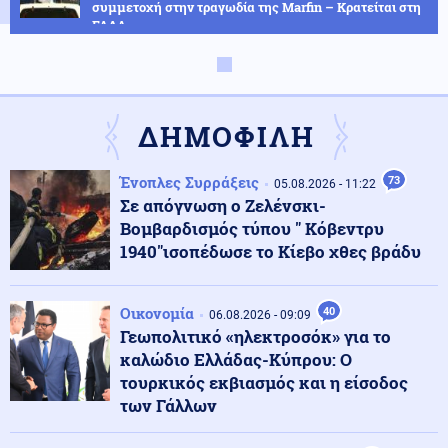
συμμετοχή στην τραγωδία της Marfin – Κρατείται στη
ΓΑΔΑ
ΗΠΑ
06.08.2026 - 23:26
ΗΠΑ: Στήριξη στην Ισπανία για Θέουτα και Μελίγια,
επίθεση στον Σάντσεθ για το μεταναστευτικό
ΔΗΜΟΦΙΛΗ
Ένοπλες Συρράξεις
73
Μέση Ανατολή
05.08.2026 - 11:22
06.08.2026 - 23:17
Σε απόγνωση ο Ζελένσκι-
Ισραήλ: «Φρένο» στην αποχώρηση από νέες περιοχές
του νότιου Λιβάνου έως ότου εφαρμοστεί η συμφωνία
Βομβαρδισμός τύπου " Κόβεντρυ
1940"ισοπέδωσε το Κίεβο χθες βράδυ
Κόσμος
06.08.2026 - 23:14
Επιβεβαιώνεται η ανοδική τάση της AfD στη Γερμανία:
Οικονομία
40
06.08.2026 - 09:09
Στο 28% ανέβηκε, βυθίζεται η δημοτικότητα του Μερτς
Γεωπολιτικό «ηλεκτροσόκ» για το
καλώδιο Ελλάδας-Κύπρου: Ο
τουρκικός εκβιασμός και η είσοδος
Κόσμος
06.08.2026 - 23:07
των Γάλλων
Ξεκινά δελτίο νερού στο Πουέρτο Ρίκο λόγω της
ξηρασίας