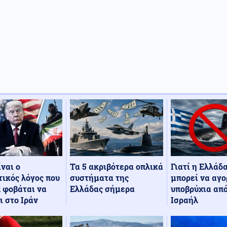
Τα 5 ακριβότερα οπλικά
Γιατί η Ελλάδ
ίναι ο
συστήματα της
μπορεί να αγο
ικός λόγος που
Ελλάδας σήμερα
υποβρύχια από
 φοβάται να
Ισραήλ
ι στο Ιράν