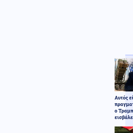
περιορισμό της ευλογιάς των
προβάτων μετά από μόλυνση
εκτροφών
Κοινωνία
06.08.2026 - 15:08
Τηλεφωνικό spam:
Αποζημίωση-μαμούθ 20.000
ευρώ από πάροχο ενέργειας
Ελληνοτουρκικά
06.08.2026 - 15:02
Τούρκος Πρέσβης: «Ο Καντάφι
έσωσε την Τουρκία το 1974 από
το εμπάργκο των ΗΠΑ»-Ποιος
είναι ο κίνδυνος σήμερα για την
Ελλάδα
Κοινωνία
06.08.2026 - 14:54
Αυτός ε
Ηράκλειο: Θύμα επενδυτικής
πραγματ
απάτης έχασε πάνω από
ο Τραμπ
100.000 ευρώ
εισβάλε
Πολιτική
06.08.2026 - 14:45
Θεοδωρικάκος: Οι 7 άξονες για