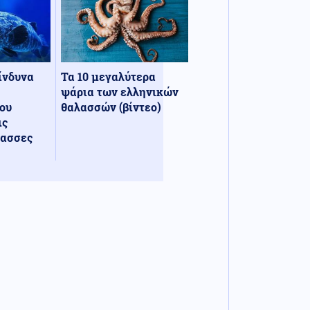
κίνδυνα
Τα 10 μεγαλύτερα
ψάρια των ελληνικών
ου
θαλασσών (βίντεο)
ις
λασσες