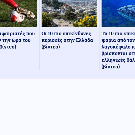
Οι 10 πιο επικίνδυνες
Τα 10 πιο επι
σφαιριστές που
περιοχές στην Ελλάδα
ψάρια από τον
 την ώρα του
(βίντεο)
λαγοκέφαλο π
βίντεο)
βρίσκονται στ
ελληνικές θά
(βίντεο)