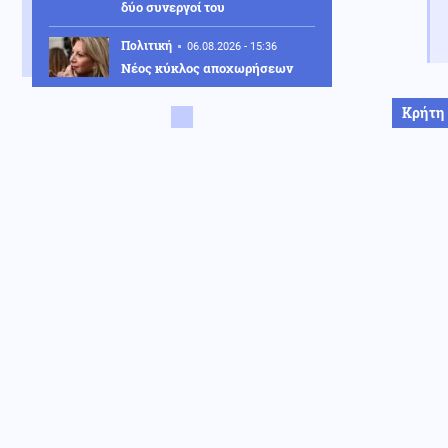
δύο συνεργοί του
Πολιτική
06.08.2026 - 15:36
Νέος κύκλος αποχωρήσεων
από το κόμμα Καρυστιανού:
«Δεν συνθέτει, αλλά λειτουργεί
Κρήτη
με αρχηγικά στερεότυπα»
Κοινωνία
06.08.2026 - 15:26
Προσωρινά κρατούμενος ο
Αφγανός για το φόνο της
Ελίζαμπεθ Τζέιν Ρος – Τήρησε
το δικαίωμα σιωπής κατά την
απολογία του στην ανακρίτρια
Μέση Ανατολή
06.08.2026 - 15:16
Στο στόχαστρο ιρανικών
επιθέσεων το Κουβέιτ:
Προληπτικό λουκέτο σε
ιδιωτικό σχολείο
Κοινωνία
06.08.2026 - 15:10
Νέα έκτακτα μέτρα για τον