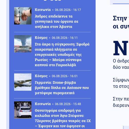
Κοινωνία
06.08.2026 - 16:17
Άνδρας επιδείκνυε τα
Στην 
γεννητικά του όργανα σε
οι σ
ανήλικα στον Άβαντα
Ν
Κόσμος
06.08.2026 - 16:11
Στα άκρα η σύγκρουση: Σφοδρά
ουκρανικά πλήγματα σε
ενεργειακές υποδομές της
Ρωσίας – Μαύρα σύννεφα
Ο άνδρα
καπνού στο Γιαροσλάβλ
δύο να
Κόσμος
06.08.2026 - 16:01
Σύμφωνα
Γερμανία: Drone-βόμβα
τα στοι
βρέθηκε δίπλα σε Antonov που
μετέφερε πυρομαχικά
Στην πε
Κοινωνία
06.08.2026 - 15:48
διερευν
Θανατηφόρα επιδρομή για
καλώδια στον Άγιο Στέφανο:
72χρονος βρέθηκε νεκρός σε ΙΧ
– Έφυγαν και τον άφησαν οι