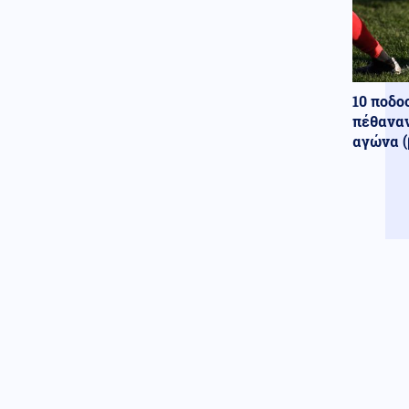
την ενίσχυση της βιομηχανίας
Κοινωνία
06.08.2026 - 14:38
Φωτιά στην Καλαμάτα στην
περιοχή Αριοχώρι – Επιχειρούν
10 ποδο
2 εναέρια
πέθαναν
αγώνα (
Παγκοσμιοποίηση
06.08.2026 - 14:29
Συναγερμός σε Γερμανικό
πολιτικό αεροδρόμιο-
Eντοπίστηκε drone φορτωμένο
με εκρηκτικά
Κοινωνία
06.08.2026 - 14:21
Φωτιά στο Αγρίνιο: Απειλείται
φωτοβολταϊκό πάρκο
Υγεία
06.08.2026 - 14:10
Τηλεργασία: Ο αντίκτυπος στην
ψυχική υγεία και το «δικαίωμα
στην αποσύνδεση»