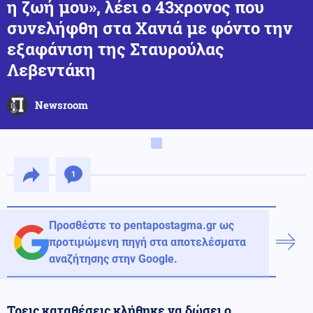
η ζωή μου», λέει ο 43χρονος που
συνελήφθη στα Χανιά με φόντο την
εξαφάνιση της Σταυρούλας
Λεβεντάκη
Newsroom
1
Προσθέστε το pentapostagma.gr ως
προτιμώμενη πηγή στα αποτελέσματα
αναζήτησης στην Google.
Τρεις καταθέσεις κλήθηκε να δώσει ο