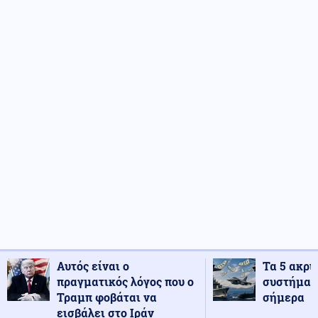
Αυτός είναι ο
Τα 5 ακρι
πραγματικός λόγος που ο
συστήματ
Τραμπ φοβάται να
σήμερα
εισβάλει στο Ιράν