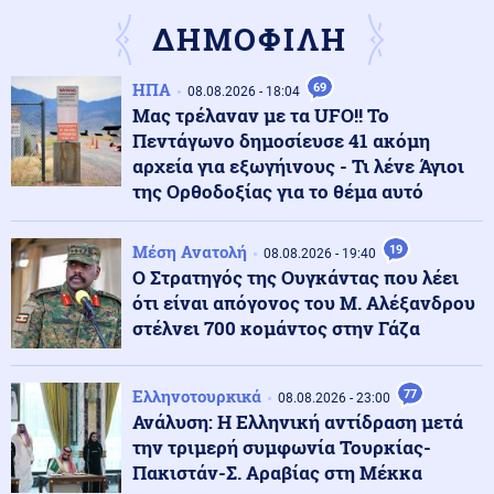
ανοιχτά των ακτών της Σικελίας (βίντεο)
ΔΗΜΟΦΙΛΗ
Κόσμος
09.08.2026 - 16:33
ΗΠΑ
69
08.08.2026 - 18:04
Μυστήριο στο Ιράν: Αχρονολόγητο βίντεο φέρεται να
Μας τρέλαναν με τα UFO!! Το
δείχνει τον Χαμενεΐ ζωντανό
Πεντάγωνο δημοσίευσε 41 ακόμη
αρχεία για εξωγήινους - Τι λένε Άγιοι
της Ορθοδοξίας για το θέμα αυτό
Κοινωνία
09.08.2026 - 16:29
Δεν υπάρχει όριο στην αγάπη μιας μάνας! Ελένη
Φωτιάδου...Έγινε “πόρνη”, μπήκε στα κυκλώματα και
Μέση Ανατολή
19
08.08.2026 - 19:40
κοιμήθηκε με τον φονιά για να δικαιώσει τη νεκρή
Ο Στρατηγός της Ουγκάντας που λέει
κόρη της
ότι είναι απόγονος του Μ. Αλέξανδρου
στέλνει 700 κομάντος στην Γάζα
Κοινωνία
09.08.2026 - 16:24
Φωτιά στο Κορωπί – Μήνυμα του 112 για ετοιμότητα
(upd) (βίντεο)
Ελληνοτουρκικά
77
08.08.2026 - 23:00
Ανάλυση: Η Ελληνική αντίδραση μετά
την τριμερή συμφωνία Τουρκίας-
Κόσμος
09.08.2026 - 16:17
Πακιστάν-Σ. Αραβίας στη Μέκκα
Wall Street Journal: Ο Τραμπ είναι διατεθειμένος να