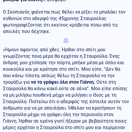
Ο Σκοπιανός φαίνεται πως θέλει να ρίξει το μπαλάκι τον
ευθυνών στο αδερφό της 45χρονης Σταυρούλας
φωτογραφίζοντας ότι εκείνος κρύβεται πίσω από τις
απειλές που δέχτηκε.
«Ήμουν άφαντος από χθες. Ήρθαν στο σπίτι μου
γνωρίζοντας ποια μέρα θα ερχόταν η Σταυρούλα. Ένας
άνδρας μου χτύπησε την πόρτα, μπήκε μέσα με όπλο και
κουκούλα και με κράτησε στο σπίτι. Μου είπε: “Δεν θα
σου κάνω τίποτα, απλώς θέλω τη Σταυρούλα να την
τρομάξω για
να τα γράψει όλα στον Γιάννη.
Ούτε στη
Σταυρούλα θα κάνω κακό ούτε σε σένα”. Μου είπε επίσης
να μη μιλήσω πουθενά μέχρι να μιλήσει ο ίδιος με τη
Σταυρούλα. Πιστεύω ότι ο αδερφός της έστειλε αυτόν τον
άνθρωπο για να με απειλήσει. Ήθελαν να κρατήσουν τη
Σταυρούλα μέχρι να γράψει όλη την περιουσία στον
Γιάννη. Ήρθαν σε εμένα γιατί ήξεραν με βεβαιότητα ποιες
μέρες ερχόταν η Σταυρούλα στο σπίτι μου και περίμεναν