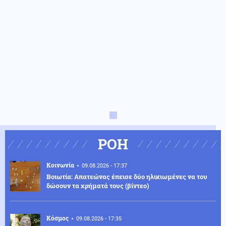
ΡΟΗ
Κοινωνία
09.08.2026 - 17:37
Βοιωτία: Απατεώνας έπεισε δύο ηλικιωμένες να του
δώσουν τα χρήματά τους (βίντεο)
Κόσμος
09.08.2026 - 17:35