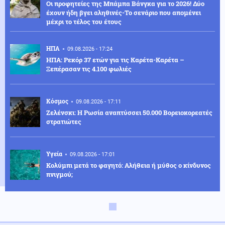
Οι προφητείες της Μπάμπα Βάνγκα για το 2026! Δύο
έχουν ήδη βγει αληθινές-Το σενάριο που απομένει
μέχρι το τέλος του έτους
ΗΠΑ
09.08.2026 - 17:24
ΗΠΑ: Ρεκόρ 37 ετών για τις Καρέτα-Καρέτα –
Ξεπέρασαν τις 4.100 φωλιές
Κόσμος
09.08.2026 - 17:11
Ζελένσκι: Η Ρωσία αναπτύσσει 50.000 Βορειοκορεατές
στρατιώτες
Υγεία
09.08.2026 - 17:01
Κολύμπι μετά το φαγητό: Αλήθεια ή μύθος ο κίνδυνος
πνιγμού;
Κόσμος
09.08.2026 - 16:48
Ιταλία: Αρχαίο ρωμαϊκό ναυάγιο ανακαλύφθηκε