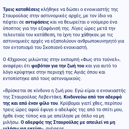
Τρεις καταθέσεις
κλήθηκε να δώσει ο ενοικιαστής της
Σταυρούλας στην αστυνομικές αρχές, με τον ίδιο να
πέφτει σε
αντιφάσεις
και να θεωρείται ο νούμερο ένα
ύποπτος για την εξαφάνισή της. Λίγες ώρες μετά την
τελευταία του κατάθεση, τα ίχνη του χάθηκαν, με τις
αστυνομικές αρχές να εξαπολύουν ανθρωποκυνηγητό για
τον εντοπισμό του Σκοπιανό ενοικιαστή.
Ο 43χρονος μιλώντας στην εκπομπή «Φως στο τούνελ»,
αναφέρει ότι
φοβόταν για την ζωή του
και για αυτό το
λόγο κρύφτηκε στην περιοχή της Αγιάς όπου και
εντοπίστηκε από τους αστυνομικούς.
«Βρίσκεται σε κίνδυνο η ζωή μου. Εγώ είμαι ο ενοικιαστής
της Σταυρούλας Λεβεντάκη.
Κινδυνεύω από τον αδερφό
της και από έναν φίλο του
. Κρύβομαι γιατί χθες, περίπου
τρεις ώρες αφού έφυγε ο αδελφός της από το σπίτι μου,
ήρθε ένας τύπος και με απείλησε με όπλο να μη
μιλήσω.
Ο αδερφός της Σταυρούλας με απειλεί να μη
μιλήσω για εκείνη
», ανέφερε.