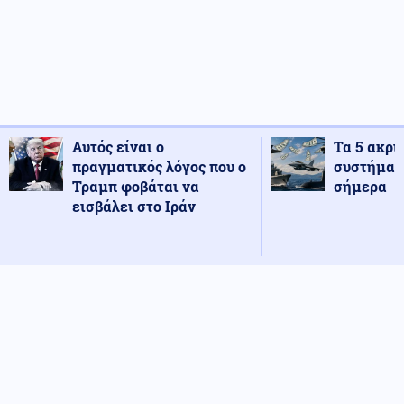
Αυτός είναι ο
Τα 5 ακρι
πραγματικός λόγος που ο
συστήματ
Τραμπ φοβάται να
σήμερα
εισβάλει στο Ιράν