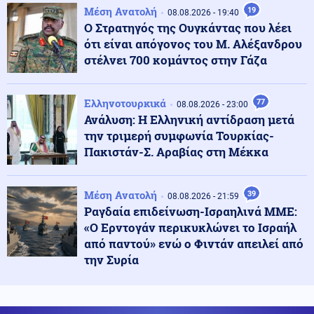
Μέση Ανατολή
19
08.08.2026 - 19:40
Ο Στρατηγός της Ουγκάντας που λέει
Κοινωνία
ότι είναι απόγονος του Μ. Αλέξανδρου
09.08.2026 - 13:47
Δύο συλλήψεις για παράνομη μεταφορά μεταναστών
στέλνει 700 κομάντος στην Γάζα
σε Έβρο και Ροδόπη
Ελληνοτουρκικά
77
08.08.2026 - 23:00
Κοινωνία
09.08.2026 - 13:36
Ανάλυση: Η Ελληνική αντίδραση μετά
Σοκαριστικό περιστατικό απάτης στη Λάρισα που
την τριμερή συμφωνία Τουρκίας-
εγείρει νέα ερωτήματα: Κλωνοποίησαν με AI τη φωνή
Πακιστάν-Σ. Αραβίας στη Μέκκα
της μητέρας και έπεισαν το παιδί να τους δώσει
χρήματα και κοσμήματα
Μέση Ανατολή
39
08.08.2026 - 21:59
Ρωσία
09.08.2026 - 13:33
Ραγδαία επιδείνωση-Ισραηλινά ΜΜΕ:
Ενώ ο Πούτιν "ετοιμάζει επίθεση" σε κράτος του ΝΑΤΟ
«Ο Ερντογάν περικυκλώνει το Ισραήλ
ο Ερντογάν προχωρά στην εξαγωγή μεγάλου πακέτου
από παντού» ενώ ο Φιντάν απειλεί από
αμερικανικών όπλων στην Ουκρανία
την Συρία
Κοινωνία
09.08.2026 - 13:25
Φωτιά στο Στεφάνι Κορινθίας: Ξέσπασε από σημείο με
φωτοβολταϊκά αναφέρει ο αντιδήμαρχος