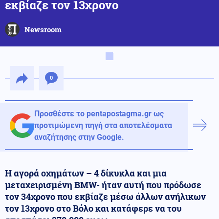
εκβίαζε τον 13χρονο
Newsroom
0
Προσθέστε το pentapostagma.gr ως
προτιμώμενη πηγή στα αποτελέσματα
αναζήτησης στην Google.
Η αγορά οχημάτων – 4 δίκυκλα και μια
μεταχειρισμένη BMW- ήταν αυτή που πρόδωσε
τον 34χρονο που εκβίαζε μέσω άλλων ανήλικων
τον 13χρονο στο Βόλο και κατάφερε να του