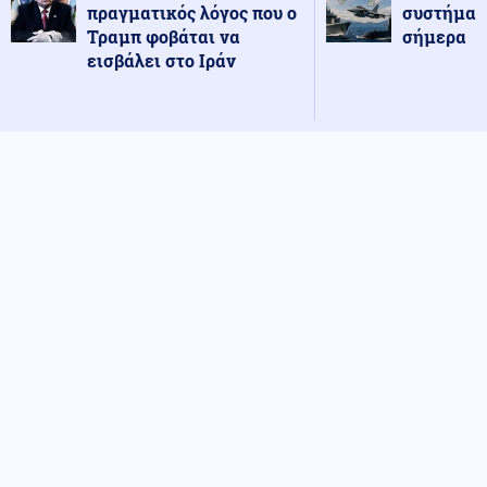
πραγματικός λόγος που ο
συστήματ
Τραμπ φοβάται να
σήμερα
εισβάλει στο Ιράν