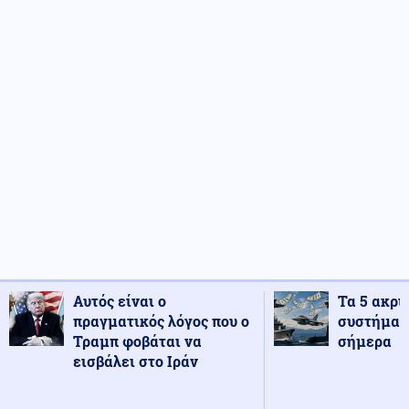
Αυτός είναι ο
Τα 5 ακρι
πραγματικός λόγος που ο
συστήματ
Τραμπ φοβάται να
σήμερα
εισβάλει στο Ιράν