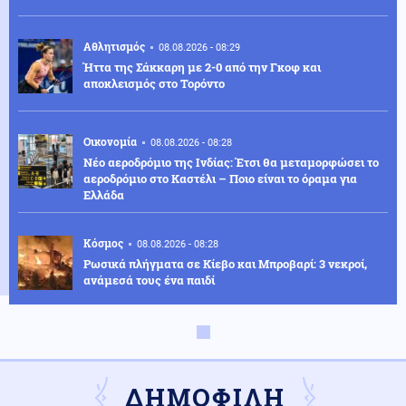
Αθλητισμός
08.08.2026 - 08:29
Ήττα της Σάκκαρη με 2-0 από την Γκοφ και
αποκλεισμός στο Τορόντο
Οικονομία
08.08.2026 - 08:28
Νέο αεροδρόμιο της Ινδίας: Έτσι θα μεταμορφώσει το
αεροδρόμιο στο Καστέλι – Ποιο είναι το όραμα για
Ελλάδα
Κόσμος
08.08.2026 - 08:28
Ρωσικά πλήγματα σε Κίεβο και Μπροβαρί: 3 νεκροί,
ανάμεσά τους ένα παιδί
Κόσμος
08.08.2026 - 08:26
Τρόμος για τουρίστες στη Μποτσουάνα: Ιπποπόταμος
καταδιώκει το σκάφος τους (βίντεο)
ΔΗΜΟΦΙΛΗ