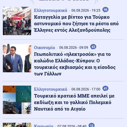
Κόσμος
08.08.2026 - 08:24
Ελληνοτουρκικά
98
06.08.2026 - 19:25
Στο χαμηλότερο επίπεδο της δεκαετίας η αποψίλωση
Καταγγελία με βίντεο για Τούρκο
στον Αμαζόνιο, μειώθηκε κατά 37% σε έναν χρόνο
αστυνομικό που ζήτησε τα ρέστα από
Έλληνες εντός Αλεξανδρούπολης
Κόσμος
08.08.2026 - 08:22
Ορκίστηκε πρόεδρος της Κολομβίας ο Αμπελάρδο ντε
Οικονομία
43
06.08.2026 - 09:09
λα Εσπριέγια
Γεωπολιτικό «ηλεκτροσόκ» για το
καλώδιο Ελλάδας-Κύπρου: Ο
τουρκικός εκβιασμός και η είσοδος
Εσωτερική Ασφάλεια
08.08.2026 - 08:21
των Γάλλων
Πολύ υψηλός κίνδυνος πυρκαγιάς σήμερα σε Κρήτη
και Βόρειο Αιγαίο, ποιες περιοχές είναι στο
«πορτοκαλί»
Ελληνοτουρκικά
41
06.08.2026 - 17:00
Tουρκικό κρατικό ΜΜΕ απειλεί με
ΗΠΑ
08.08.2026 - 08:18
εκδίωξη και το γαλλικό Πολεμικό
«Η αεροπορική ισχύς έχει όρια»: Ο κορυφαίος
Ναυτικό από το Αιγαίο
στρατηγός του Τραμπ «ψάχνει έξοδο» από τον πόλεμο
με το Ιράν, λέει το CNN
Κοινωνία
12
07.08.2026 - 08:40