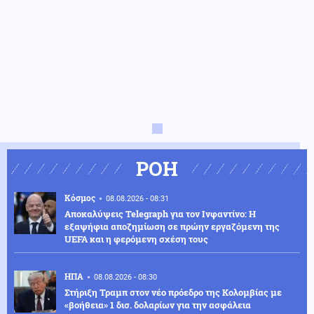
ΡΟΗ
Κόσμος
08.08.2026 - 08:31
Αποκαλύψεις Telegraph για τον Ινφαντίνο: Η
εξαψήφια αποζημίωση σε πρώην εργαζόμενη της
UEFA και η φερόμενη σχέση τους
ΗΠΑ
08.08.2026 - 08:30
Στήριξη Τραμπ στον νέο πρόεδρο της Κολομβίας με
«βοήθεια» 1 δισ. δολαρίων για την ασφάλεια