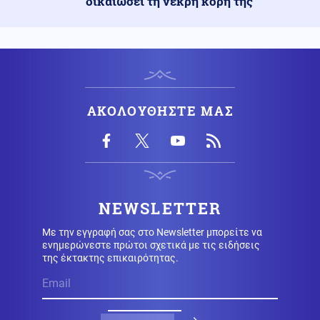
δικαιώσει τη νεκρή κόρη της
Ο Λούκα Γκουαντανίνο θα τιμηθεί για την προσφορά
του στον κινηματογράφο, στο Φεστιβάλ Βενετίας
Οικονομία
10.08.2026 - 10:58
Πώς αμείβονται οι εργαζόμενοι του Ιδιωτικού για την
αργία του Δεκαπενταύγουστου
ΑΚΟΛΟΥΘΗΣΤΕ ΜΑΣ
Κοινωνία
10.08.2026 - 10:46
Εξηγήσεις στην Αρχή Πολιτικής Αεροπορίας δίνει ο
πιλότος για την προσγείωση ελικοπτέρου στο
Σαρακήνικο
NEWSLETTER
Εθνικά θέματα
10.08.2026 - 10:44
Με την εγγραφή σας στο Newsletter μπορείτε να
Τρέμει ο Ερντογάν τη νέα «Αυτοκρατορία» Ελλάδας,
ενημερώνεστε πρώτοι σχετικά με τις ειδήσεις
Κύπρου, Ισραήλ και Ινδίας κόντρα στο ισλαμ
της έκτακτης επικαιρότητας.
Πολιτική
10.08.2026 - 10:41
Νίκος Παππάς: Στα 52,5 δισ. ευρώ τα χρέη προς τα