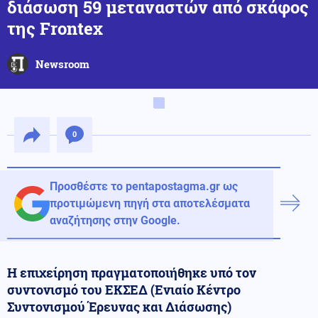
διάσωση 59 μεταναστών από σκάφος
της Frontex
Newsroom
0
Προσθέστε το pentapostagma.gr ως
προτιμώμενη πηγή στα αποτελέσματα
αναζήτησης στην Google.
Η επιχείρηση πραγματοποιήθηκε υπό τον
συντονισμό του ΕΚΣΕΔ (Ενιαίο Κέντρο
Συντονισμού Έρευνας και Διάσωσης)