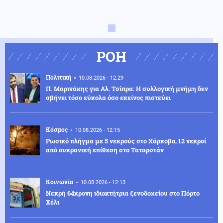
ΡΟΗ
Πολιτική
10.08.2026 - 12:29
Π. Μαρινάκης για Αλ. Τσίπρα: Η συλλογική μνήμη δεν
σβήνει τόσο εύκολα όσο εκείνος πιστεύει
Κόσμος
10.08.2026 - 12:15
Ρωσικό πλήγμα με 5 νεκρούς στο Χάρκοβο, 12 νεκροί
από ουκρανική επίθεση στο Ταταρστάν
Κοινωνία
10.08.2026 - 12:13
Νεκρή 64χρονη ιδιοκτήτρια ξενοδοχείου στο Πόρτο
Χέλι