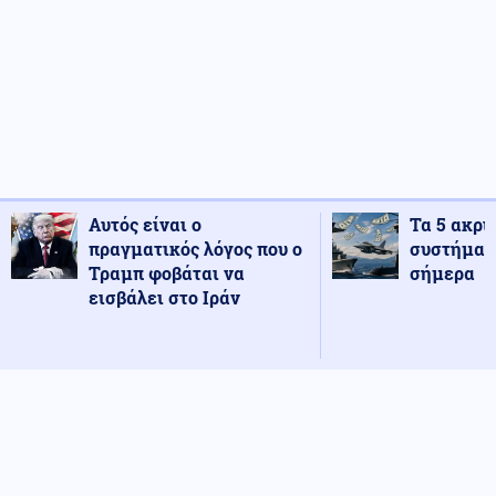
Αυτός είναι ο
Τα 5 ακρι
πραγματικός λόγος που ο
συστήματ
Τραμπ φοβάται να
σήμερα
εισβάλει στο Ιράν