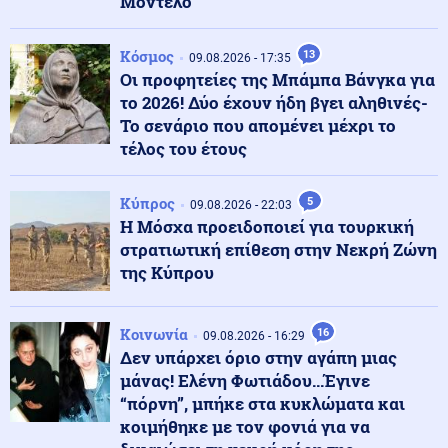
Μοντέλο
Κοινωνία
10.08.2026 - 11:34
Ελούντα: Στο νοσοκομείο 15χρονος εξαιτίας μέθης σε
γλέντι – Χειροπέδες στον πατέρα
Κόσμος
13
09.08.2026 - 17:35
Οι προφητείες της Μπάμπα Βάνγκα για
το 2026! Δύο έχουν ήδη βγει αληθινές-
Κοινωνία
10.08.2026 - 11:21
Το σενάριο που απομένει μέχρι το
33χρονος εγκλωβίστηκε μόνος του σε βράχο 20
τέλος του έτους
μέτρων στη θάλασσα της Μήλου – Μεγάλη επιχείρηση
για τον απεγκλωβισμό του
Κύπρος
5
09.08.2026 - 22:03
Κόσμος
10.08.2026 - 11:16
Η Μόσχα προειδοποιεί για τουρκική
Νέα ένοπλη επίθεση στην Ταϊλάνδη: Πρώην βουλευτής
στρατιωτική επίθεση στην Νεκρή Ζώνη
άνοιξε πυρ κατά αξιωματούχου
της Κύπρου
Κοινωνία
10.08.2026 - 11:13
Κοινωνία
16
09.08.2026 - 16:29
Αποζημιώσεις πυρόπληκτων: Ξεκινούν σήμερα οι
Δεν υπάρχει όριο στην αγάπη μιας
αιτήσεις για τις πληγείσες περιοχές – Τα ποσά και τα
μάνας! Ελένη Φωτιάδου...Έγινε
δικαιολογητικά
“πόρνη”, μπήκε στα κυκλώματα και
κοιμήθηκε με τον φονιά για να
Κόσμος
10.08.2026 - 11:01