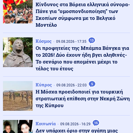
Κίνδυνος στα Βόρεια ελληνικά σύνορα-
Η Δυτική Ευρώπη έζησε το θερμότερο ξεκίνημα
καλοκαιριού όλων των εποχών
Πάνε για “ομοσπονδιοποίηση” των
Σκοπίων σύμφωνα με το Βελγικό
Μοντέλο
Οικονομία
10.08.2026 - 08:31
Ένοπλες δυνάμεις: Επίδομα διοίκησης από 100 έως 500
Κόσμος
ευρώ - Ποιοι είναι οι δικαιούχοι
13
09.08.2026 - 17:35
Οι προφητείες της Μπάμπα Βάνγκα για
το 2026! Δύο έχουν ήδη βγει αληθινές-
Κοινωνία
Το σενάριο που απομένει μέχρι το
10.08.2026 - 08:27
Ανασφάλιστα οχήματα: Έρχεται ΑΙ για τους ελέγχους -
τέλος του έτους
Εξονυχιστικός έλεγχος για τις ενστάσεις
Κύπρος
5
09.08.2026 - 22:03
Η Μόσχα προειδοποιεί για τουρκική
Κυβέρνηση
10.08.2026 - 08:24
στρατιωτική επίθεση στην Νεκρή Ζώνη
Το «χαρτί» Μητσοτάκη για τη ΔΕΘ: «Πρεσάρισμα» στο
δημογραφικό και φοροελαφρύνσεις
της Κύπρου
Εσωτερική Ασφάλεια
Κοινωνία
10.08.2026 - 08:24
15
09.08.2026 - 16:29
Φωτιά τώρα στον Κουβαρά
Δεν υπάρχει όριο στην αγάπη μιας