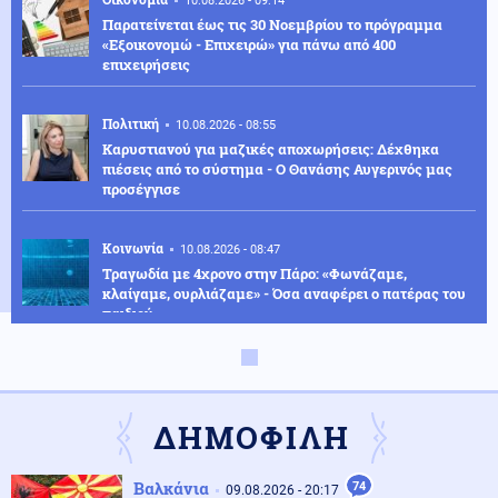
10.08.2026 - 09:14
Παρατείνεται έως τις 30 Νοεμβρίου το πρόγραμμα
«Εξοικονομώ - Επιχειρώ» για πάνω από 400
επιχειρήσεις
Πολιτική
10.08.2026 - 08:55
Καρυστιανού για μαζικές αποχωρήσεις: Δέχθηκα
πιέσεις από το σύστημα - Ο Θανάσης Αυγερινός μας
προσέγγισε
Κοινωνία
10.08.2026 - 08:47
Τραγωδία με 4χρονο στην Πάρο: «Φωνάζαμε,
κλαίγαμε, ουρλιάζαμε» - Όσα αναφέρει ο πατέρας του
παιδιού
Κόσμος
10.08.2026 - 08:40
Γερμανία: Νέο περιστατικό εντοπισμού drones πάνω
από στρατιωτική βάση προκαλεί ανησυχίες
ΔΗΜΟΦΙΛΗ
Βαλκάνια
74
Περιβάλλον
09.08.2026 - 20:17
10.08.2026 - 08:36