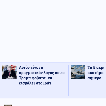
Αυτός είναι ο
Τα 5 ακρι
πραγματικός λόγος που ο
συστήματ
Τραμπ φοβάται να
σήμερα
εισβάλει στο Ιράν