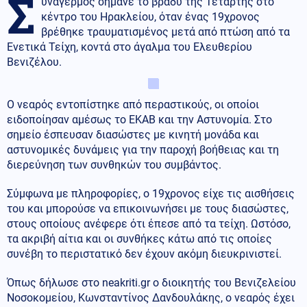
Σ
υναγερμός σήμανε το βράδυ της Τετάρτης στο
κέντρο του Ηρακλείου, όταν ένας 19χρονος
βρέθηκε τραυματισμένος μετά από πτώση από τα
Ενετικά Τείχη, κοντά στο άγαλμα του Ελευθερίου
Βενιζέλου.
Ο νεαρός εντοπίστηκε από περαστικούς, οι οποίοι
ειδοποίησαν αμέσως το ΕΚΑΒ και την Αστυνομία. Στο
σημείο έσπευσαν διασώστες με κινητή μονάδα και
αστυνομικές δυνάμεις για την παροχή βοήθειας και τη
διερεύνηση των συνθηκών του συμβάντος.
Σύμφωνα με πληροφορίες, ο 19χρονος είχε τις αισθήσεις
του και μπορούσε να επικοινωνήσει με τους διασώστες,
στους οποίους ανέφερε ότι έπεσε από τα τείχη. Ωστόσο,
τα ακριβή αίτια και οι συνθήκες κάτω από τις οποίες
συνέβη το περιστατικό δεν έχουν ακόμη διευκρινιστεί.
Όπως δήλωσε στο neakriti.gr ο διοικητής του Βενιζελείου
Νοσοκομείου, Κωνσταντίνος Δανδουλάκης, ο νεαρός έχει