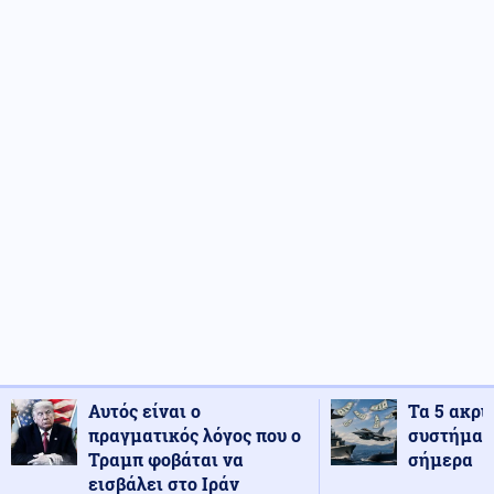
Αυτός είναι ο
Τα 5 ακρι
πραγματικός λόγος που ο
συστήματ
Τραμπ φοβάται να
σήμερα
εισβάλει στο Ιράν