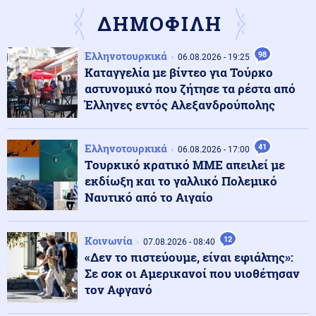
ΔΗΜΟΦΙΛΗ
Αθλητισμός
08.08.2026 - 15:44
Ελληνοτουρκικά
98
Βαρύ πένθος για τον Λιονέλ Μέσι: Πέθανε ο πατέρας
06.08.2026 - 19:25
του
Καταγγελία με βίντεο για Τούρκο
αστυνομικό που ζήτησε τα ρέστα από
Έλληνες εντός Αλεξανδρούπολης
Κόσμος
08.08.2026 - 15:40
Η Γαλλία προετοιμάζεται για ολικό blackout – Μεγάλη
άσκηση ετοιμότητας
Ελληνοτουρκικά
41
06.08.2026 - 17:00
Tουρκικό κρατικό ΜΜΕ απειλεί με
εκδίωξη και το γαλλικό Πολεμικό
Στρατός Ξηράς
08.08.2026 - 15:35
Ναυτικό από το Αιγαίο
Νέα δεδομένα για τους ελληνικούς Patriot στην
Σαουδική Αραβία: Η Αθήνα θα επανεξετάζει κάθε
μήνα την παρουσία τους
Κοινωνία
12
07.08.2026 - 08:40
«Δεν το πιστεύουμε, είναι εφιάλτης»:
Κόσμος
08.08.2026 - 15:34
Σε σοκ οι Αμερικανοί που υιοθέτησαν
Στενά του Ορμούζ: Πύραυλος έπληξε πλοίο της ADNOC
τον Αφγανό
των ΗΑΕ