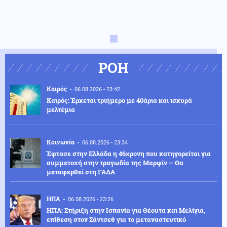
ΡΟΗ
Καιρός
06.08.2026 - 23:42
Καιρός: Έρχεται τριήμερο με 40άρια και ισχυρά
μελτέμια
Κοινωνία
06.08.2026 - 23:34
Έφτασε στην Ελλάδα η 46χρονη που κατηγορείται για
συμμετοχή στην τραγωδία της Μαρφίν – Θα
μεταφερθεί στη ΓΑΔΑ
ΗΠΑ
06.08.2026 - 23:26
ΗΠΑ: Στήριξη στην Ισπανία για Θέουτα και Μελίγια,
επίθεση στον Σάντσεθ για το μεταναστευτικό