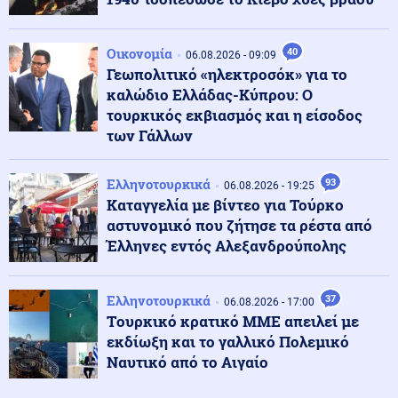
Κόσμος
06.08.2026 - 23:04
Τουρκία: Σχέδιο διάσωσης για δύο ιστορικά ορθόδοξα
Οικονομία
40
μοναστήρια της Τραπεζούντας
06.08.2026 - 09:09
Γεωπολιτικό «ηλεκτροσόκ» για το
καλώδιο Ελλάδας-Κύπρου: Ο
Κόσμος
τουρκικός εκβιασμός και η είσοδος
06.08.2026 - 23:02
Ο Ερντογάν θα επισκεφτεί τη Σαουδική Αραβία την
των Γάλλων
Παρασκευή
Ελληνοτουρκικά
93
06.08.2026 - 19:25
Καταγγελία με βίντεο για Τούρκο
Ελληνοτουρκικά
06.08.2026 - 22:59
αστυνομικό που ζήτησε τα ρέστα από
Ο Τούρκος "Γκρίζος Λύκος" Μπαχτσελί "λαγός" του
Ερντογάν ζητάει την απελευθέρωση Οτσαλάν! Πως
Έλληνες εντός Αλεξανδρούπολης
επηρεάζονται προς το χειρότερο τα Ελληνοτουρκικά;
Ελληνοτουρκικά
37
06.08.2026 - 17:00
Περιβάλλον
06.08.2026 - 22:59
Tουρκικό κρατικό ΜΜΕ απειλεί με
Το μυστήριο που απασχολεί τους παλαιοντολόγους:
εκδίωξη και το γαλλικό Πολεμικό
Γιατί δεν υπήρξαν ποτέ δεινόσαυροι σε μέγεθος
ποντικιού
Ναυτικό από το Αιγαίο