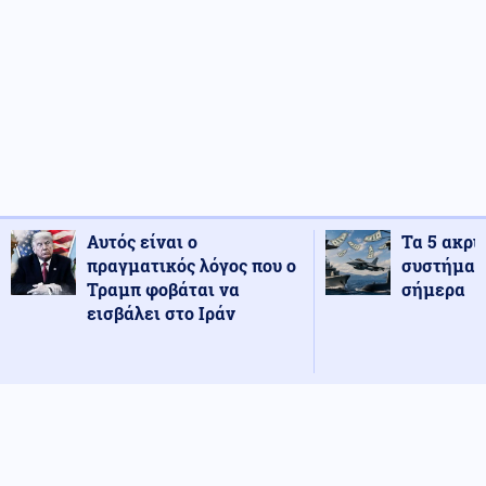
Αυτός είναι ο
Τα 5 ακρι
πραγματικός λόγος που ο
συστήματ
Τραμπ φοβάται να
σήμερα
εισβάλει στο Ιράν