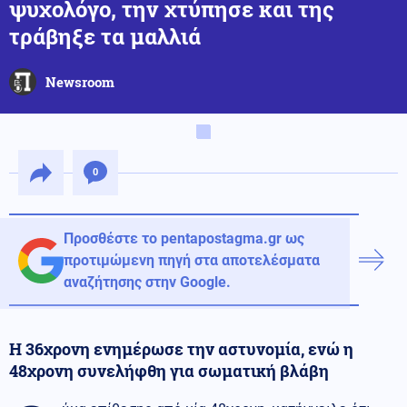
ψυχολόγο, την χτύπησε και της
τράβηξε τα μαλλιά
Newsroom
0
Προσθέστε το pentapostagma.gr ως
προτιμώμενη πηγή στα αποτελέσματα
αναζήτησης στην Google.
Η 36χρονη ενημέρωσε την αστυνομία, ενώ η
48χρονη συνελήφθη για σωματική βλάβη