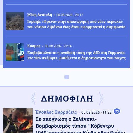
Μέση Ανατολή
06.08.2026 - 23:17
Ισραήλ: «Φρένο» στην αποχώρηση από νέες περιοχές
του νότιου Λιβάνου έως ότου εφαρμοστεί η συμφωνία
Κόσμος
06.08.2026 - 23:14
Επιβεβαιώνεται η ανοδική τάση της AfD στη Γερμανία:
Στο 28% ανέβηκε, βυθίζεται η δημοτικότητα του Μερτς
Κόσμος
06.08.2026 - 23:07
Ξεκινά δελτίο νερού στο Πουέρτο Ρίκο λόγω της
ξηρασίας
ΔΗΜΟΦΙΛΗ
Κοινωνία
06.08.2026 - 23:06
Ένοπλες Συρράξεις
73
05.08.2026 - 11:22
Διατάχθηκε ΕΔΕ για τους αστυνομικούς που
Σε απόγνωση ο Ζελένσκι-
εμπλέκονται στην υπόθεση της 75χρονης στα Χανιά
Βομβαρδισμός τύπου " Κόβεντρυ
1940"ισοπέδωσε το Κίεβο χθες βράδυ