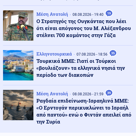
Σχολεία: Τι «φέρνει» το πολλαπλό βιβλίο – Οι
εκκρεμότητες και τα επόμενα βήματα
Μέση Ανατολή
19
08.08.2026 - 19:40
Ο Στρατηγός της Ουγκάντας που λέει
ότι είναι απόγονος του Μ. Αλέξανδρου
ΗΠΑ
09.08.2026 - 09:47
στέλνει 700 κομάντος στην Γάζα
Πυρετός στο αμερικανικό Πεντάγωνο: Πιέσεις για νέα
όπλα - Στερεύουν τα αποθέματα
Ελληνοτουρκικά
35
07.08.2026 - 18:56
Τουρκικά ΜΜΕ: Γιατί οι Τούρκοι
Υγεία
09.08.2026 - 09:41
«βουλιάζουν» τα ελληνικά νησιά την
Ιός Δυτικού Νείλου: Πώς μεταδίδεται, τα συμπτώματα
- Πώς να προστατευθείτε
περίοδο των διακοπών
Κοινωνία
Μέση Ανατολή
39
09.08.2026 - 09:35
08.08.2026 - 21:59
Κλειστό το beach bar στην Πάρο όπου πνίγηκε ο
Ραγδαία επιδείνωση-Ισραηλινά ΜΜΕ:
4χρονος: Το χρονικό της τραγωδίας
«Ο Ερντογάν περικυκλώνει το Ισραήλ
από παντού» ενώ ο Φιντάν απειλεί από
την Συρία
Οικονομία
09.08.2026 - 09:31
Στα 15 δισ. ευρώ ο στόχος για νέα δάνεια το 2026: Η