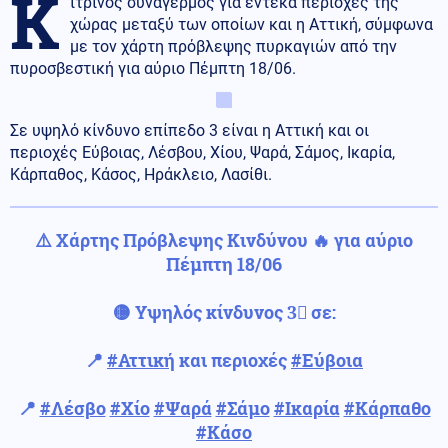
Κ
ίτρινος συναγερμός για έντεκα περιοχές της
χώρας μεταξύ των οποίων και η Αττική, σύμφωνα
με τον χάρτη πρόβλεψης πυρκαγιών από την
πυροσβεστική για αύριο Πέμπτη 18/06.
Σε υψηλό κίνδυνο επίπεδο 3 είναι η Αττική και οι
περιοχές Εύβοιας, Λέσβου, Χίου, Ψαρά, Σάμος, Ικαρία,
Κάρπαθος, Κάσος, Ηράκλειο, Λασίθι.
⚠️ Χάρτης Πρόβλεψης Κινδύνου 🔥 για αύριο
Πέμπτη 18/06
🟡 Υψηλός κίνδυνος 3⃣ σε:
📍
#Αττική
και περιοχές
#Εύβοια
📍
#Λέσβο
#Χίο
#Ψαρά
#Σάμο
#Ικαρία
#Κάρπαθο
#Κάσο