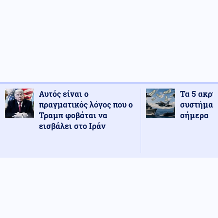
Αυτός είναι ο
Τα 5 ακρι
πραγματικός λόγος που ο
συστήματ
Τραμπ φοβάται να
σήμερα
εισβάλει στο Ιράν