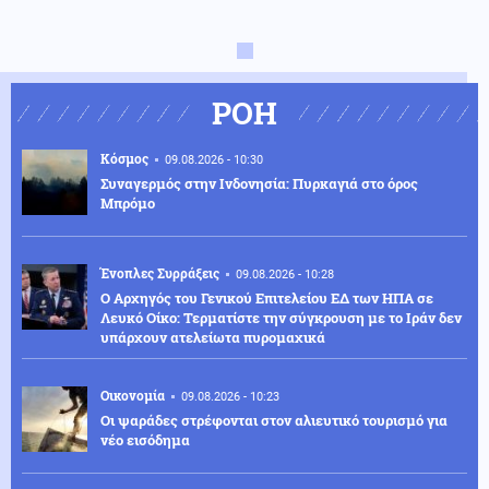
ΡΟΗ
Κόσμος
09.08.2026 - 10:30
Συναγερμός στην Ινδονησία: Πυρκαγιά στο όρος
Μπρόμο
Ένοπλες Συρράξεις
09.08.2026 - 10:28
Ο Αρχηγός του Γενικού Επιτελείου ΕΔ των ΗΠΑ σε
Λευκό Οίκο: Τερματίστε την σύγκρουση με το Ιράν δεν
υπάρχουν ατελείωτα πυρομαχικά
Οικονομία
09.08.2026 - 10:23
Οι ψαράδες στρέφονται στον αλιευτικό τουρισμό για
νέο εισόδημα