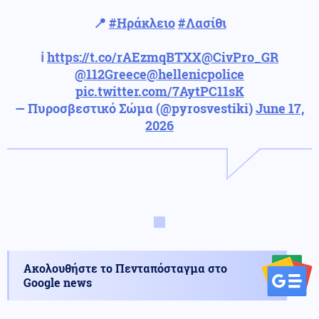
📍
#Ηράκλειο
#Λασίθι
ℹ️
https://t.co/rAEzmqBTXX
@CivPro_GR
@112Greece
@hellenicpolice
pic.twitter.com/7AytPC11sK
— Πυροσβεστικό Σώμα (@pyrosvestiki)
June 17,
2026
Ακολουθήστε το Πενταπόσταγμα στο
Google news