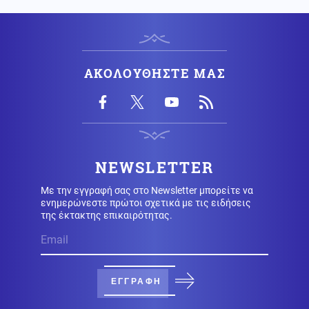
κερδοφορία των τραπεζών το α΄εξάμηνο
Υγεία
09.08.2026 - 09:26
Σε εγρήγορση οι Αρχές για την έξαρση του ιού του
ΑΚΟΛΟΥΘΗΣΤΕ ΜΑΣ
Δυτικού Νείλου, στο επίκεντρο η Αττική
Μέση Ανατολή
09.08.2026 - 09:25
Θρίλερ στα Στενά του Ορμούζ: Η συμφωνία με το Ομάν
δεν αρκεί – Τι απαιτεί η Τεχεράνη
NEWSLETTER
Με την εγγραφή σας στο Newsletter μπορείτε να
Καιρός
09.08.2026 - 09:24
ενημερώνεστε πρώτοι σχετικά με τις ειδήσεις
Καιρός: Έως 39 βαθμούς σήμερα - Που θα έχει
της έκτακτης επικαιρότητας.
μελτέμια
Οικονομία
09.08.2026 - 09:18
Μειωμένη Σύνταξη: Όσα πρέπει να γνωρίζετε – Τα
ΕΓΓΡΑΦΗ
«κλειδιά» για την τελική επιλογή