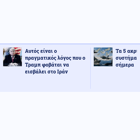
Αυτός είναι ο
Τα 5 ακρι
πραγματικός λόγος που ο
συστήματ
Τραμπ φοβάται να
σήμερα
εισβάλει στο Ιράν