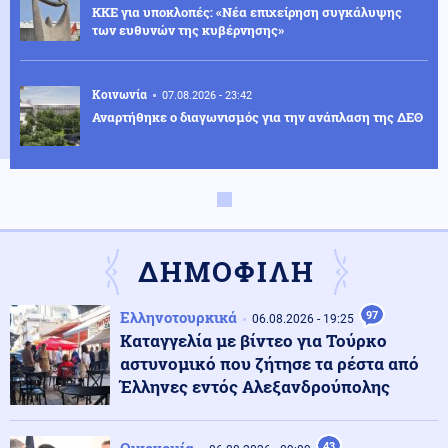
ΚΚΕ για υποκλοπές: «Νέα επιχείρηση συγκάλυψης
των ευθυνών της κυβέρνησης»
Κοινωνία
07.08.2026 - 23:42
Αναρτήθηκε ο διαγωνισμός για την ανάπλαση της ΔΕΘ
Ελληνοτουρκικά
07.08.2026 - 23:33
Νέο «γκριζάρισμα» στο Αιγαίο από την Τουρκία, με
αφορμή το Χωροταξικό του Τουρισμού
ΔΗΜΟΦΙΛΗ
Κόσμος
07.08.2026 - 23:29
Ελληνοτουρκικά
97
06.08.2026 - 19:25
Κι όμως... Τα ΜΜΕ της Βόρειας Κορέας προτείνουν
Καταγγελία με βίντεο για Τούρκο
σούπα με κρέας σκύλου, ως διέξοδο στον καύσωνα
αστυνομικό που ζήτησε τα ρέστα από
Έλληνες εντός Αλεξανδρούπολης
Κοινωνία
07.08.2026 - 23:18
Νέα Αγχίαλος: 66χρονος αυνανιζόταν
43