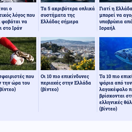
Τα 5 ακριβότερα οπλικά
Γιατί η Ελλάδ
ίναι ο
συστήματα της
μπορεί να αγο
ικός λόγος που
Ελλάδας σήμερα
υποβρύχια από
 φοβάται να
Ισραήλ
ι στο Ιράν
Οι 10 πιο επικίνδυνες
Τα 10 πιο επι
σφαιριστές που
περιοχές στην Ελλάδα
ψάρια από τον
 την ώρα του
(βίντεο)
λαγοκέφαλο π
βίντεο)
βρίσκονται στ
ελληνικές θά
(βίντεο)