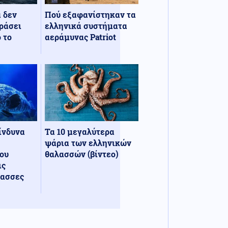
α δεν
Πού εξαφανίστηκαν τα
ράσει
ελληνικά συστήματα
 το
αεράμυνας Patriot
κίνδυνα
Τα 10 μεγαλύτερα
ψάρια των ελληνικών
ου
θαλασσών (βίντεο)
ις
λασσες