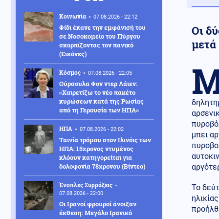
Κοινωνία
07.08.2026 - 22:12
Φίδι έκανε την εμφάνισή του
Οι δύ
σε Νοσοκομείο του Πύργου
μετά
σκορπίζοντας τον πανικό
(Εικόνες)
Κόσμος
07.08.2026 - 22:05
Ούρσουλα Φον ντερ Λάιεν:
«Χαιρετίζω το νέο πακέτο
κυρώσεων κατά της Ρωσίας
δηλητη
από τη Γερουσία των ΗΠΑ»
αρσενικ
πυροβόλ
ΗΠΑ
07.08.2026 - 22:02
μπει αρ
Ταινία τρόμου στον Ιλινόις των
πυροβολ
ΗΠΑ: 15χρονος ντυμένος
αυτοκιν
κλόουν κατηγορείται για
δολοφονία 78χρονου (Βίντεο)
αργότε
Ένοπλες Συρράξεις
Το δεύτ
07.08.2026 - 22:00
ηλικίας
Οι Ιρανοί φρουροί άνοιξαν
προήλθ
έκθεση: Μεγάλο Ιρανικό