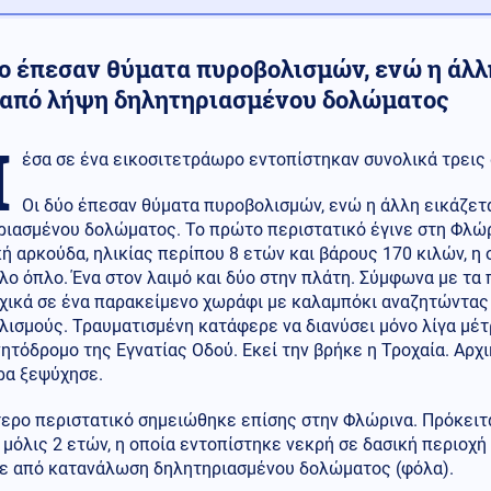
ο έπεσαν θύματα πυροβολισμών, ενώ η άλλη
 από λήψη δηλητηριασμένου δολώματος
Μ
έσα σε ένα εικοσιτετράωρο εντοπίστηκαν συνολικά τρεις
Οι δύο έπεσαν θύματα πυροβολισμών, ενώ η άλλη εικάζετ
ριασμένου δολώματος. Το πρώτο περιστατικό έγινε στη Φλώρ
ή αρκούδα, ηλικίας περίπου 8 ετών και βάρους 170 κιλών, η
ο όπλο. Ένα στον λαιμό και δύο στην πλάτη. Σύμφωνα με τα
χικά σε ένα παρακείμενο χωράφι με καλαμπόκι αναζητώντας 
ισμούς. Τραυματισμένη κατάφερε να διανύσει μόνο λίγα μέτρ
ητόδρομο της Εγνατίας Οδού. Εκεί την βρήκε η Τροχαία. Αρχικ
ρα ξεψύχησε.
ερο περιστατικό σημειώθηκε επίσης στην Φλώρινα. Πρόκειτα
 μόλις 2 ετών, η οποία εντοπίστηκε νεκρή σε δασική περιοχή
ε από κατανάλωση δηλητηριασμένου δολώματος (φόλα).