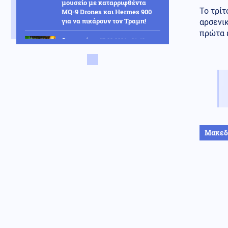
μουσείο με καταρριφθέντα
Το τρίτ
MQ-9 Drones και Hermes 900
για να πικάρουν τον Τραμπ!
αρσενικ
πρώτα 
Οικονομία
07.08.2026 - 21:49
ΟΗΕ: Σε υψηλό άνω των 3 ετών
οι παγκόσμιες τιμές τροφίμων
– Πιέζει ο πόλεμος και οι
καιρικές συνθήκες
Ενέργεια
07.08.2026 - 21:44
ΔΕΗ: Νέα συμφωνία για
χαρτοφυλάκιο έργων ΑΠΕ άνω
των 2 GW σε Πολωνία και
Μακεδ
Ουγγαρία
Εσωτερική Ασφάλεια
07.08.2026 - 21:30
Φωτιά στην περιοχή Αχλαδιά
της Σητείας
ΗΠΑ
07.08.2026 - 21:27
"Λιώσαμε" με αυτό το βίντεο:
Σκύλος στις ΗΠΑ σκουντάει την