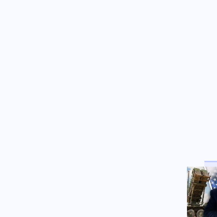
κωφή αδελφή του για να την
ενημερώσει πως είναι ώρα
φαγητού
ΗΠΑ
07.08.2026 - 21:15
Ο Τραμπ επιχειρεί να απολύσει
και πάλι την κυβερνήτρια της
Fed Λίζα Κουκ
Κοινωνία
07.08.2026 - 21:12
Συγκλονιστική μαρτυρία
επιβάτιδας της πτήσης με το
σπασμένο παράθυρο:
Πιστεύαμε πως δε θα βγούμε
ζωντανοί
07.08.2026 - 21:00
Η Σελήνη ίσως λειτουργεί ως
μυστική βάση UFO;
07.08.2026 - 21:00
ΠΟΛΥ ΣΥΝΤΟΜΑ! Μάθαμε πότε
θα παραδοθεί στην Ελλάδα το