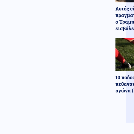
πρώτο υπερσύγχρονο Canadair
Αυτός ε
515
πραγματ
ο Τραμπ
Αθλητισμός
07.08.2026 - 20:59
εισβάλε
Η Μπαρτσελόνα ακύρωσε
φιλικό παιχνίδι στο Μαρόκο
λόγω της κρίσης στη Θέουτα
Ένοπλες Συρράξεις
07.08.2026 - 20:56
Ετοιμάζουν παγκόσμια
αναμέτρηση: Η Σουηδία έχει
κάνει πρόβα σεναρίων για
10 ποδο
μαζικές κηδείες στρατιωτών!
πέθαναν
αγώνα (
Κόσμος
07.08.2026 - 20:53
Ομάδα χάκερ από τη Ρωσία που
συνδέεται με το Κρεμλίνο, πίσω
από πλαστό βίντεο για την
παραίτηση Μερτς
Αθλητισμός
07.08.2026 - 20:44
Η Λίβερπουλ τιμά τον Ζότα - Το