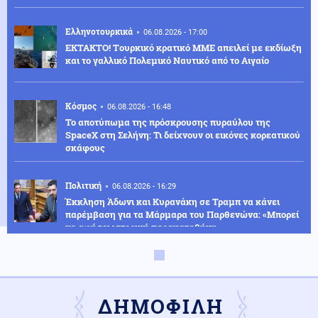
Ελληνοτουρκικά
06.08.2026 - 17:00
ΕΚΤΑΚΤΟ! Tουρκικό κρατικό ΜΜΕ απειλεί με εκδίωξη
και το γαλλικό Πολεμικό Ναυτικό από το Αιγαίο
Κόσμος
06.08.2026 - 16:48
Το αποτύπωμα της πρόσκρουσης πυραύλου της
SpaceX στη Σελήνη: Τι δείχνουν οι εικόνες κορεατικού
σκάφους
Πολιτική
06.08.2026 - 16:29
Έκκληση Άδωνι και Κυρανάκη σε Τραμπ να κάνει
παρέμβαση για τα Μάρμαρα του Παρθενώνα: «Μπορεί
να αφήσει ιστορική παρακαταθήκη»
Κοινωνία
06.08.2026 - 16:17
Άνδρας επιδείκνυε τα γεννητικά του όργανα σε
ανήλικα στον Άβαντα
ΔΗΜΟΦΙΛΗ