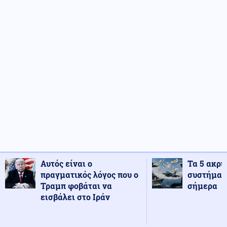
Αυτός είναι ο
Τα 5 ακρι
πραγματικός λόγος που ο
συστήματ
Τραμπ φοβάται να
σήμερα
εισβάλει στο Ιράν