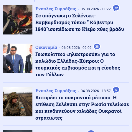
Ένοπλες Συρράξεις
72
Κόσμος
05.08.2026 - 11:22
06.08.2026 - 16:11
Σε απόγνωση ο Ζελένσκι-
Στα άκρα η σύγκρουση: Σφοδρά ουκρανικά πλήγματα
σε ενεργειακές υποδομές της Ρωσίας – Μαύρα
Βομβαρδισμός τύπου " Κόβεντρυ
σύννεφα καπνού στο Γιαροσλάβλ
1940"ισοπέδωσε το Κίεβο χθες βράδυ
Κόσμος
06.08.2026 - 16:01
Οικονομία
38
06.08.2026 - 09:09
Γερμανία: Drone-βόμβα βρέθηκε δίπλα σε Antonov που
Γεωπολιτικό «ηλεκτροσόκ» για το
μετέφερε πυρομαχικά
καλώδιο Ελλάδας-Κύπρου: Ο
τουρκικός εκβιασμός και η είσοδος
Κοινωνία
των Γάλλων
06.08.2026 - 15:48
Θανατηφόρα επιδρομή για καλώδια στον Άγιο Στέφανο:
72χρονος βρέθηκε νεκρός σε ΙΧ – Έφυγαν και τον
άφησαν οι δύο συνεργοί του
Ένοπλες Συρράξεις
5
04.08.2026 - 18:57
Καταρέει το ουκρανικό μέτωπο: Η
επίθεση Ζελένσκι στην Ρωσία τελείωσε
Πολιτική
06.08.2026 - 15:36
και κινδυνεύουν χιλιάδες Ουκρανοί
Νέος κύκλος αποχωρήσεων από το κόμμα
στρατιώτες
Καρυστιανού: «Δεν συνθέτει, αλλά λειτουργεί με
αρχηγικά στερεότυπα»