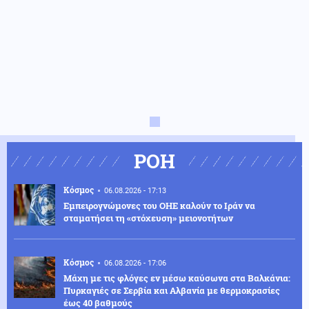
ΡΟΗ
Κόσμος
06.08.2026 - 17:13
Εμπειρογνώμονες του ΟΗΕ καλούν το Ιράν να
σταματήσει τη «στόχευση» μειονοτήτων
Κόσμος
06.08.2026 - 17:06
Μάχη με τις φλόγες εν μέσω καύσωνα στα Βαλκάνια:
Πυρκαγιές σε Σερβία και Αλβανία με θερμοκρασίες
έως 40 βαθμούς