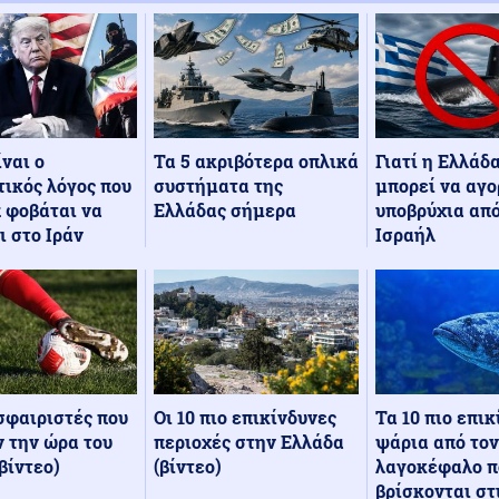
Τα 5 ακριβότερα οπλικά
Γιατί η Ελλάδ
ίναι ο
συστήματα της
μπορεί να αγο
ικός λόγος που
Ελλάδας σήμερα
υποβρύχια από
 φοβάται να
Ισραήλ
ι στο Ιράν
Οι 10 πιο επικίνδυνες
Τα 10 πιο επι
σφαιριστές που
περιοχές στην Ελλάδα
ψάρια από τον
 την ώρα του
(βίντεο)
λαγοκέφαλο π
βίντεο)
βρίσκονται στ