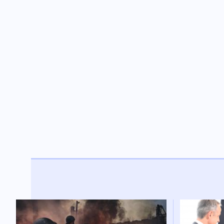
Κοινωνία
06.08.2026 - 22:52
Δύο συλλήψεις για τις φωτιές
σε Σκύρο και Λακωνία:
Βραχυκύκλωσε γεννήτρια
63χρονης, 71χρονος άναψε
ψησταριά