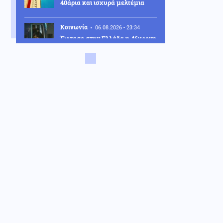
40άρια και ισχυρά μελτέμια
Κοινωνία
06.08.2026 - 23:34
Έφτασε στην Ελλάδα η 46χρονη
που κατηγορείται για
συμμετοχή στην τραγωδία της
Marfin – Κρατείται στη ΓΑΔΑ
ΗΠΑ
06.08.2026 - 23:26
ΗΠΑ: Στήριξη στην Ισπανία για
Θέουτα και Μελίγια, επίθεση
στον Σάντσεθ για το
μεταναστευτικό
Μέση Ανατολή
06.08.2026 - 23:17
Ισραήλ: «Φρένο» στην
αποχώρηση από νέες περιοχές
του νότιου Λιβάνου έως ότου
εφαρμοστεί η συμφωνία
Κόσμος
06.08.2026 - 23:14
Επιβεβαιώνεται η ανοδική τάση
της AfD στη Γερμανία: Στο 28%