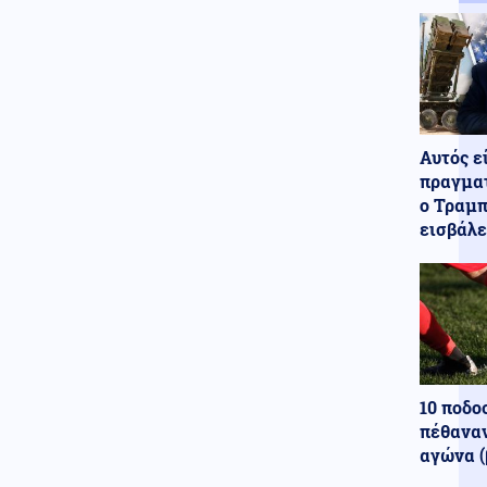
ανέβηκε, βυθίζεται η
δημοτικότητα του Μερτς
Κόσμος
06.08.2026 - 23:07
Ξεκινά δελτίο νερού στο
Πουέρτο Ρίκο λόγω της
ξηρασίας
Αυτός ε
Κοινωνία
πραγματ
06.08.2026 - 23:06
Διατάχθηκε ΕΔΕ για τους
ο Τραμπ
αστυνομικούς που εμπλέκονται
εισβάλε
στην υπόθεση της 75χρονης
στα Χανιά
Κόσμος
06.08.2026 - 23:04
Τουρκία: Σχέδιο διάσωσης για
δύο ιστορικά ορθόδοξα
μοναστήρια της Τραπεζούντας
10 ποδο
Κόσμος
06.08.2026 - 23:02
πέθαναν
Ο Ερντογάν θα επισκεφτεί τη
Σαουδική Αραβία την
αγώνα (
Παρασκευή