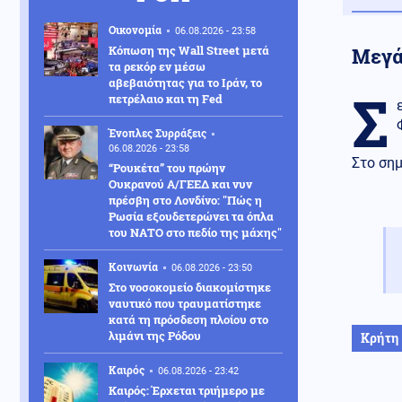
Οικονομία
06.08.2026 - 23:58
Κόπωση της Wall Street μετά
Μεγά
τα ρεκόρ εν μέσω
αβεβαιότητας για το Ιράν, το
Σ
πετρέλαιο και τη Fed
Ένοπλες Συρράξεις
06.08.2026 - 23:58
Στο σημ
“Ρουκέτα” του πρώην
Ουκρανού Α/ΓΕΕΔ και νυν
πρέσβη στο Λονδίνο: "Πώς η
Ρωσία εξουδετερώνει τα όπλα
του ΝΑΤΟ στο πεδίο της μάχης"
Κοινωνία
06.08.2026 - 23:50
Στο νοσοκομείο διακομίστηκε
ναυτικό που τραυματίστηκε
κατά τη πρόσδεση πλοίου στο
λιμάνι της Ρόδου
Κρήτη
Καιρός
06.08.2026 - 23:42
Καιρός: Έρχεται τριήμερο με