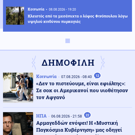
Κοινωνία
08.08.2026 - 19:20
Κλειστός από τα μεσάνυχτα ο λόφος Φινόπουλου λόγω
υψηλού κινδύνου πυρκαγιάς
Αθλητισμός
08.08.2026 - 19:08
Τζολάκης: Ντεμπούτο στη Χαλ ως βασικός κόντρα
στην Άιντραχτ
ΔΗΜΟΦΙΛΗ
Κοινωνία
08.08.2026 - 19:03
Κοινωνία
12
07.08.2026 - 08:40
Ψηφιακή Κάρτα Αγρότη: Ποιες αλλαγές φέρνει η 28η
«Δεν το πιστεύουμε, είναι εφιάλτης»:
Αυγούστου
Σε σοκ οι Αμερικανοί που υιοθέτησαν
τον Αφγανό
Υγεία
08.08.2026 - 18:54
Διαβήτης και παχυσαρκία: Οι κίνδυνοι των θεραπειών
ΗΠΑ
22
στις υψηλές θερμοκρασίες
06.08.2026 - 21:58
Αρμαγεδδών ενόψει! Η «Μυστική
Παγκόσμια Κυβέρνηση» μας οδηγεί