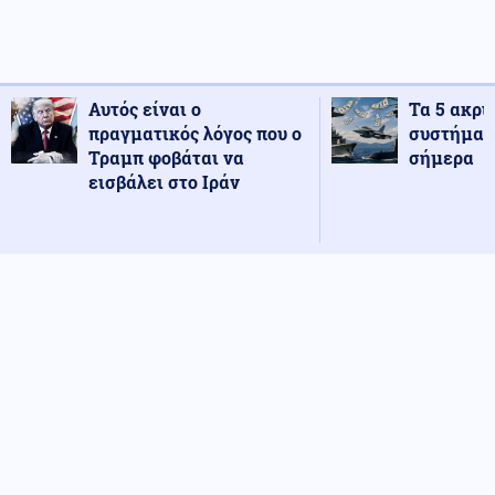
Αυτός είναι ο
Τα 5 ακρι
πραγματικός λόγος που ο
συστήματ
Τραμπ φοβάται να
σήμερα
εισβάλει στο Ιράν