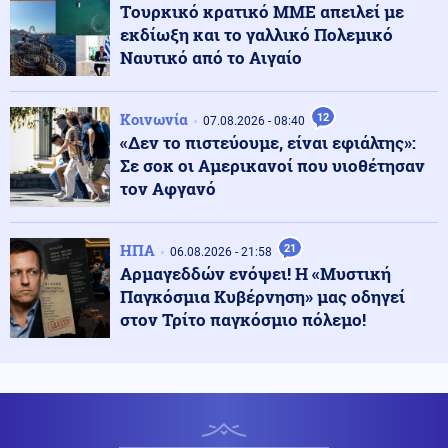
Tουρκικό κρατικό ΜΜΕ απειλεί με
επιβάτες λόγω μηχανικής βλάβης
εκδίωξη και το γαλλικό Πολεμικό
Ναυτικό από το Αιγαίο
ΗΠΑ
08.08.2026 - 13:08
Χάντερ Μπάιντεν για Τζο: Ο καρκίνος του πατέρα μου
Κοινωνία
έχει κάνει μετάσταση στα οστά
12
07.08.2026 - 08:40
«Δεν το πιστεύουμε, είναι εφιάλτης»:
Σε σοκ οι Αμερικανοί που υιοθέτησαν
Κόσμος
τον Αφγανό
08.08.2026 - 13:05
3.400 τόνοι φαρμάκων στα σκουπίδια σε έναν χρόνο
στην Αγγλία
ΗΠΑ
21
06.08.2026 - 21:58
Αρμαγεδδών ενόψει! Η «Μυστική
Τεχνολογία
08.08.2026 - 13:00
Παγκόσμια Κυβέρνηση» μας οδηγεί
Τι φέρνει η επόμενη γενιά δικτύων - Η δυναμική στην
στον Τρίτο παγκόσμιο πόλεμο!
Ελλάδα και οι προκλήσεις
Κοινωνία
08.08.2026 - 12:57
Μυστράς: «Δεν ήταν οικονομικά τα κίνητρα» λέει ο
δικηγόρος του 55χρονου