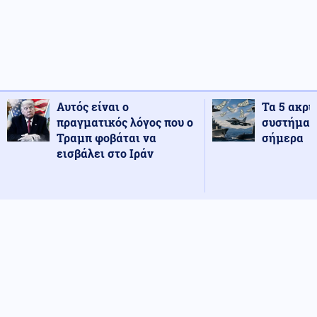
Αυτός είναι ο
Τα 5 ακρι
πραγματικός λόγος που ο
συστήματ
Τραμπ φοβάται να
σήμερα
εισβάλει στο Ιράν