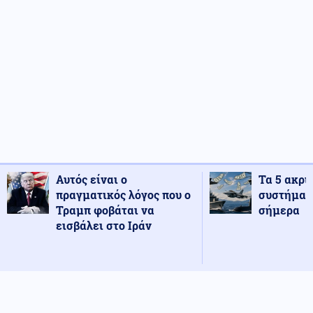
Αυτός είναι ο
Τα 5 ακρι
πραγματικός λόγος που ο
συστήματ
Τραμπ φοβάται να
σήμερα
εισβάλει στο Ιράν