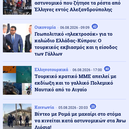
αστυνομικό που ζήτησε τα ρέστα από
Έλληνες εντός Αλεξανδρούπολης
Κοινωνία
07.08.2026 - 10:21
Στην Ευελπίδων η 46χρονη που κατηγορείται για τον
Οικονομία
42
εμπρησμό στην Marfin
06.08.2026 - 09:09
Γεωπολιτικό «ηλεκτροσόκ» για το
καλώδιο Ελλάδας-Κύπρου: Ο
Πολιτική
τουρκικός εκβιασμός και η είσοδος
07.08.2026 - 10:17
Θεοδωρικάκος: «Συμβάλλουμε στην εθνική ασφάλεια
των Γάλλων
της πατρίδας μας με νέο αναπτυξιακό καθεστώς για
την Άμυνα»
Ελληνοτουρκικά
40
06.08.2026 - 17:00
Tουρκικό κρατικό ΜΜΕ απειλεί με
Κόσμος
07.08.2026 - 10:10
εκδίωξη και το γαλλικό Πολεμικό
Κινεζικές μυστικές υπηρεσίες «δείχνουν» τη Μοσάντ
Ναυτικό από το Αιγαίο
για την υβριδική εισβολή στη Θέουτα
Κοινωνία
25
05.08.2026 - 20:03
Κόσμος
07.08.2026 - 10:07
Βίντεο με Ρομά με μαχαίρι στο στόμα
Υεμένη: 58 στρατιωτικοί νεκροί σε επιθέσεις των
να κινείται κατά αστυνομικών στα Άνω
Χούθι (βίντεο)
Λιόσια!