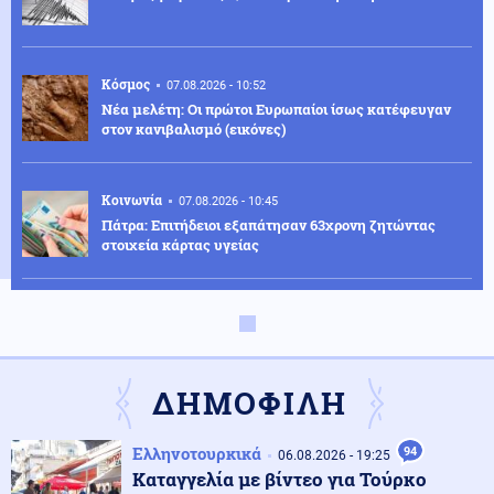
Κόσμος
07.08.2026 - 10:52
Νέα μελέτη: Οι πρώτοι Ευρωπαίοι ίσως κατέφευγαν
στον κανιβαλισμό (εικόνες)
Κοινωνία
07.08.2026 - 10:45
Πάτρα: Επιτήδειοι εξαπάτησαν 63χρονη ζητώντας
στοιχεία κάρτας υγείας
Κυπριακό
07.08.2026 - 10:41
Διασυρμός Φιντάν από το Ισραήλ: Η Τουρκία κατέχει το
36% της Κύπρου και τολμά να κάνει μαθήματα
διεθνούς δικαίου
ΔΗΜΟΦΙΛΗ
Κόσμος
07.08.2026 - 10:36
Ελληνοτουρκικά
94
06.08.2026 - 19:25
Ταϊλάνδη: Ο μαθητής σκότωσε τους παππούδες του
Καταγγελία με βίντεο για Τούρκο
πριν ανοίξει πυρ στο σχολείο (βίντεο)