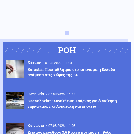
ΡΟΗ
Κόσμος
07.08.2026 - 11:23
Eurostat: Πρωταθλήτρια στο κάπνισμα η Ελλάδα
ανάμεσα στις χώρες της ΕΕ
Κοινωνία
07.08.2026 - 11:16
Θεσσαλονίκη: Συνελήφθη Τούρκος για διακίνηση
ναρκωτικών, οπλοκατοχή και ληστεία
Κοινωνία
07.08.2026 - 11:08
Σεισμός μεγέθους 3,6 Ρίχτερ χτύπησε τη Ρόδο