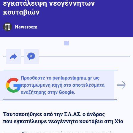
εγκατάλειψη νεογέννητων
κουταβιών
Newsroom
0
Προσθέστε το pentapostagma.gr ως
προτιμώμενη πηγή στα αποτελέσματα
αναζήτησης στην Google.
Ταυτοποιήθηκε από την ΕΛ.ΑΣ. ο άνδρας
που εγκατέλειψε νεογέννητα κουτάβια στη Χίο