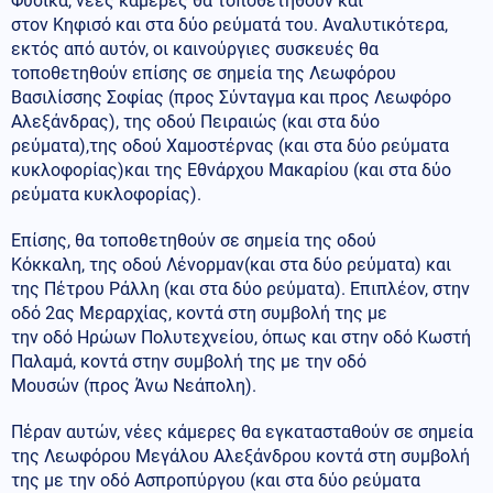
Φυσικά, νέες κάμερες θα τοποθετηθούν και
στον Κηφισό και στα δύο ρεύματά του. Αναλυτικότερα,
εκτός από αυτόν, οι καινούργιες συσκευές θα
τοποθετηθούν επίσης σε σημεία της Λεωφόρου
Βασιλίσσης Σοφίας (προς Σύνταγμα και προς Λεωφόρο
Αλεξάνδρας), της οδού Πειραιώς (και στα δύο
ρεύματα),της οδού Χαμοστέρνας (και στα δύο ρεύματα
κυκλοφορίας)και της Εθνάρχου Μακαρίου (και στα δύο
ρεύματα κυκλοφορίας).
Επίσης, θα τοποθετηθούν σε σημεία της οδού
Κόκκαλη, της οδού Λένορμαν(και στα δύο ρεύματα) και
της Πέτρου Ράλλη (και στα δύο ρεύματα). Επιπλέον, στην
οδό 2ας Μεραρχίας, κοντά στη συμβολή της με
την οδό Ηρώων Πολυτεχνείου, όπως και στην οδό Κωστή
Παλαμά, κοντά στην συμβολή της με την οδό
Μουσών (προς Άνω Νεάπολη).
Πέραν αυτών, νέες κάμερες θα εγκατασταθούν σε σημεία
της Λεωφόρου Μεγάλου Αλεξάνδρου κοντά στη συμβολή
της με την οδό Ασπροπύργου (και στα δύο ρεύματα