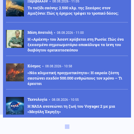
Περιβάλλον
08.08.2026 - 11:05
Το ταξίδι σκόνης 2.500 χλμ. της Σαχάρας στον
Αμαζόνιο: Πώς η έρημος τρέφει το τροπικό δάσος;
Μέση Ανατολή
08.08.2026 - 11:00
Η «Αράχνη» του Άσαντ κρύβεται στη Ρωσία: Πώς ένα
ξεχασμένο σημειωματάριο αποκάλυψε τα ίχνη του
διαβόητου αρχικατασκόπου
Κόσμος
08.08.2026 - 10:58
«Νέα κλιματική πραγματικότητα»: Η ακραία ζέστη
σκοτώνει σχεδόν 500.000 ανθρώπους τον χρόνο – Τι
έρχεται
Τεχνολογία
08.08.2026 - 10:55
H NASA ανανεώνει τη ζωή του Voyager 2 με μια
«Μεγάλη Έκρηξη»
Κοινωνία
08.08.2026 - 10:53