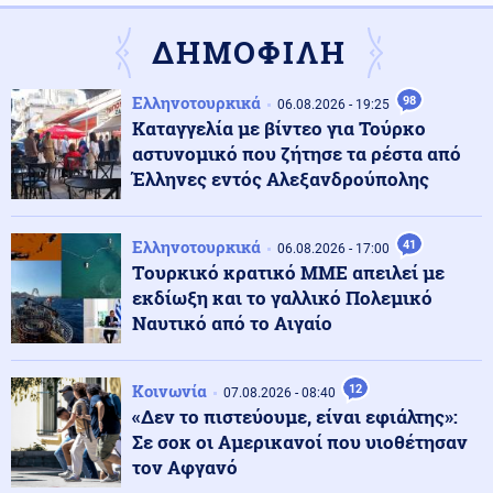
Tουρισμός για Όλους 2026-2027: Ποια ΑΦΜ
υποβάλλουν αίτηση σήμερα – Πότε εκπνέει η
ΔΗΜΟΦΙΛΗ
προθεσμία
Ελληνοτουρκικά
98
06.08.2026 - 19:25
Ρωσία
08.08.2026 - 10:51
Καταγγελία με βίντεο για Τούρκο
Ρωσία: Στις φλόγες διυλιστήριο πετρελαίου έπειτα από
αστυνομικό που ζήτησε τα ρέστα από
ουκρανική επίθεση με drones
Έλληνες εντός Αλεξανδρούπολης
Εσωτερική Ασφάλεια
08.08.2026 - 10:43
Ελληνοτουρκικά
41
06.08.2026 - 17:00
Πυρκαγιά σε ακατοίκητο κτήριο στην Κουμουνδούρου,
Tουρκικό κρατικό ΜΜΕ απειλεί με
απεγκλωβίστηκε ένα άτομο
εκδίωξη και το γαλλικό Πολεμικό
Ναυτικό από το Αιγαίο
Πολιτική
08.08.2026 - 10:35
Χαρδαλιάς: Καμία ανεμογεννήτρια σε καμένες και
αναδασωτέες περιοχές της Αττικής
Κοινωνία
12
07.08.2026 - 08:40
«Δεν το πιστεύουμε, είναι εφιάλτης»:
Σε σοκ οι Αμερικανοί που υιοθέτησαν
Κοινωνία
08.08.2026 - 10:31
τον Αφγανό
«Διακοπές στην Αίγινα» του 1958: Η ταινία