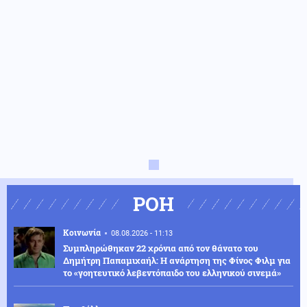
ΡΟΗ
Κοινωνία
08.08.2026 - 11:13
Συμπληρώθηκαν 22 χρόνια από τον θάνατο του
Δημήτρη Παπαμιχαήλ: Η ανάρτηση της Φίνος Φιλμ για
το «γοητευτικό λεβεντόπαιδο του ελληνικού σινεμά»