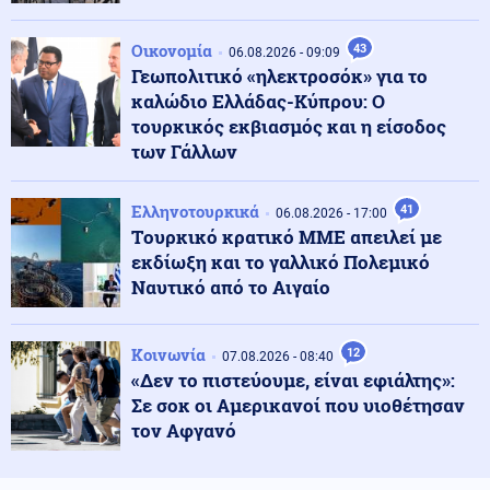
Κοινωνία
07.08.2026 - 23:18
Νέα Αγχίαλος: 66χρονος αυνανιζόταν
Οικονομία
43
παρακολουθώντας την 13χρονη γειτόνισσα του - Η
06.08.2026 - 09:09
ποινή που του επιβλήθηκε
Γεωπολιτικό «ηλεκτροσόκ» για το
καλώδιο Ελλάδας-Κύπρου: Ο
τουρκικός εκβιασμός και η είσοδος
Κόσμος
07.08.2026 - 23:12
των Γάλλων
Η Ισπανία ξεκινά ελέγχους σε ταξιδιώτες από την
Ιταλία - Από τα μεσάνυχτα του Σαββάτου έως τις 7
Σεπτεμβρίου
Ελληνοτουρκικά
41
06.08.2026 - 17:00
Tουρκικό κρατικό ΜΜΕ απειλεί με
Κόσμος
07.08.2026 - 23:08
εκδίωξη και το γαλλικό Πολεμικό
Μόλις ανακοινωθεί συμφωνία για το Ορμούζ, θα
Ναυτικό από το Αιγαίο
τερματιστεί ο ναυτικός αποκλεισμός στο Ιράν,
αναφέρει αξιωματούχος των ΗΠΑ
Κοινωνία
12
07.08.2026 - 08:40
Παγκοσμιοποίηση
«Δεν το πιστεύουμε, είναι εφιάλτης»:
07.08.2026 - 23:00
Βρετανο-Γαλλική κυριαρχία των υπηρεσιών
Σε σοκ οι Αμερικανοί που υιοθέτησαν
πληροφοριών MI6 - DGSE στην Ευρώπη - Οι μυστικές
τον Αφγανό
επιχειρήσεις και τα αποτελέσματά τους