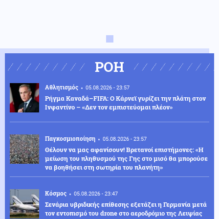
ΡΟΗ
Αθλητισμός
05.08.2026 - 23:57
Ρήγμα Καναδά–FIFA: Ο Κάρνεϊ γυρίζει την πλάτη στον
Ινφαντίνο – «Δεν τον εμπιστεύομαι πλέον»
Παγκοσμιοποίηση
05.08.2026 - 23:57
Θέλουν να μας αφανίσουν! Βρετανοί επιστήμονες: «Η
μείωση του πληθυσμού της Γης στο μισό θα μπορούσε
να βοηθήσει στη σωτηρία του πλανήτη»
Κόσμος
05.08.2026 - 23:47
Σενάρια υβριδικής επίθεσης εξετάζει η Γερμανία μετά
τον εντοπισμό του drone στο αεροδρόμιο της Λειψίας