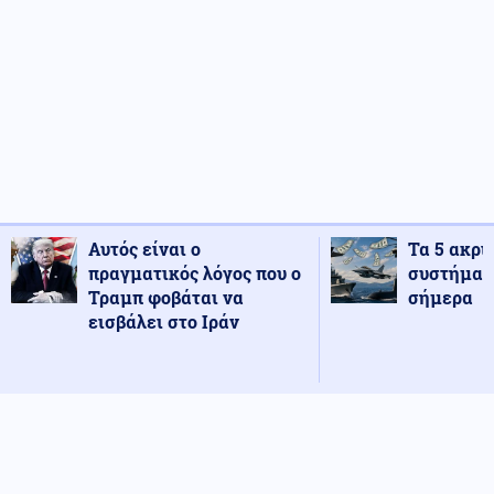
Αυτός είναι ο
Τα 5 ακρι
πραγματικός λόγος που ο
συστήματ
Τραμπ φοβάται να
σήμερα
εισβάλει στο Ιράν