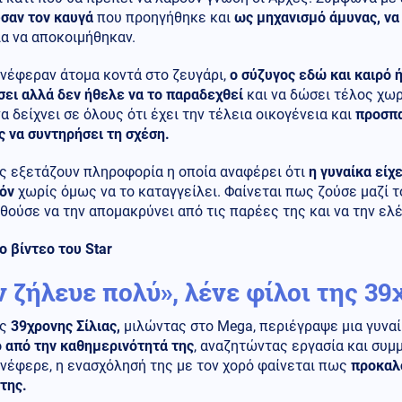
σαν τον καυγά
που προηγήθηκε και
ως μηχανισμό άμυνας, να
α να αποκοιμήθηκαν.
νέφεραν άτομα κοντά στο ζευγάρι,
ο σύζυγος εδώ και καιρό ή
ει αλλά δεν ήθελε να το παραδεχθεί
και να δώσει τέλος χωρ
α δείχνει σε όλους ότι έχει την τέλεια οικογένεια και
προσπα
 να συντηρήσει τη σχέση.
ς εξετάζουν πληροφορία η οποία αναφέρει ότι
η γυναίκα είχ
όν
χωρίς όμως να το καταγγείλει. Φαίνεται πως ζούσε μαζί τ
ούσε να την απομακρύνει από τις παρέες της και να την ελέ
ο βίντεο του Star
ν ζήλευε πολύ», λένε φίλοι της 3
ης
39χρονης Σίλιας,
μιλώντας στο Mega, περιέγραψε μια γυνα
 από την καθημερινότητά της
, αναζητώντας εργασία και συμ
νέφερε, η ενασχόλησή της με τον χορό φαίνεται πως
προκαλο
της.