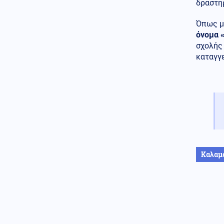
δραστη
Οι Ιρανοί φρουροί άνοιξαν
έκθεση: Μεγάλο Ιρανικό
Όπως μ
μουσείο με καταρριφθέντα
MQ-9 Drones και Hermes 900
όνομα 
για να πικάρουν τον Τραμπ!
σχολής
καταγγε
Οικονομία
07.08.2026 - 21:49
ΟΗΕ: Σε υψηλό άνω των 3 ετών
οι παγκόσμιες τιμές τροφίμων
– Πιέζει ο πόλεμος και οι
καιρικές συνθήκες
Ενέργεια
07.08.2026 - 21:44
ΔΕΗ: Νέα συμφωνία για
χαρτοφυλάκιο έργων ΑΠΕ άνω
των 2 GW σε Πολωνία και
Καλαμ
Ουγγαρία
Εσωτερική Ασφάλεια
07.08.2026 - 21:30
Φωτιά στην περιοχή Αχλαδιά
της Σητείας