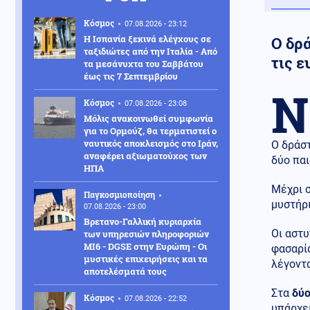
Κόσμος
07.08.2026 - 23:12
Η Ισπανία ξεκινά ελέγχους σε
Ο δρ
ταξιδιώτες από την Ιταλία - Από
τις ε
τα μεσάνυχτα του Σαββάτου
έως τις 7 Σεπτεμβρίου
Ν
Κόσμος
07.08.2026 - 23:08
Μόλις ανακοινωθεί συμφωνία
για το Ορμούζ, θα τερματιστεί ο
ναυτικός αποκλεισμός στο Ιράν,
Ο δράσ
αναφέρει αξιωματούχος των
δύο παι
ΗΠΑ
Μέχρι σ
Παγκοσμιοποίηση
μυστήρ
07.08.2026 - 23:00
Βρετανο-Γαλλική κυριαρχία
Οι αστυ
των υπηρεσιών πληροφοριών
MI6 - DGSE στην Ευρώπη - Οι
φασαρία
μυστικές επιχειρήσεις και τα
λέγοντ
αποτελέσματά τους
Στα
δύο
Κόσμος
07.08.2026 - 22:52
υπάρχει