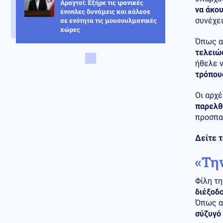
Αραγτσί: Εξήρε τις ιρανικές
να άκου
ένοπλες δυνάμεις και κάλεσε
σε ενότητα τις μουσουλμανικές
συνέχει
χώρες
Όπως α
Κόσμος
07.08.2026 - 22:46
τελειώσ
Ακτιβίστριες ζητούν την
ήθελε ν
ακύρωση των συναυλιών του
τρόπους
Τζάρεντ Λέτο στο Ηνωμένο
Βασίλειο, μετά τις κατηγορίες
Οι αρχέ
για σεξουαλική κακοποίηση
παρελθ
Ένοπλες Συρράξεις
προσπαθ
07.08.2026 - 22:37
Δύο νεκροί και έξι τραυματίες
Δείτε τ
από ρωσικές επιθέσεις σε
πέντε περιοχές της Ουκρανίας
«Τη
Κοινωνία
07.08.2026 - 22:23
Φίλη τ
Πυρκαγιά σε ισόγειο
κατάστημα στο Παλαιό Φάληρο
διέξοδο
Όπως α
σύζυγό 
Κοινωνία
07.08.2026 - 22:12