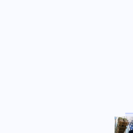
ΗΠΑ
07.08.2026 - 21:27
"Λιώσαμε" με αυτό το βίντεο:
Σκύλος στις ΗΠΑ σκουντάει την
κωφή αδελφή του για να την
ενημερώσει πως είναι ώρα
φαγητού
ΗΠΑ
07.08.2026 - 21:15
Ο Τραμπ επιχειρεί να απολύσει
και πάλι την κυβερνήτρια της
Fed Λίζα Κουκ
Κοινωνία
07.08.2026 - 21:12
Συγκλονιστική μαρτυρία
επιβάτιδας της πτήσης με το
σπασμένο παράθυρο:
Πιστεύαμε πως δε θα βγούμε
ζωντανοί
07.08.2026 - 21:00
Η Σελήνη ίσως λειτουργεί ως
μυστική βάση UFO;