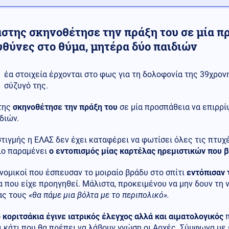
άστης σκηνοθέτησε την πράξη του σε μία π
υθύνες στο θύμα, μητέρα δύο παιδιών
έα στοιχεία έρχονται στο φως για τη δολοφονία της 39χρον
σύζυγό της.
της
σκηνοθέτησε την πράξη του
σε μία προσπάθεια να επιρρί
διών.
τιγμής η ΕΛΑΣ δεν έχει καταφέρει να φωτίσει όλες τις πτυχ
ιο παραμένει
ο εντοπισμός μίας καρτέλας ηρεμιστικών που 
νομικοί που έσπευσαν το μοιραίο βράδυ στο σπίτι
εντόπισαν 
 που είχε προηγηθεί. Μάλιστα, προκειμένου να μην δουν τη 
ας τους
«θα πάμε μια βόλτα με το περιπολικό».
 κοριτσάκια έγινε ιατρικός έλεγχος αλλά και αιματολογικός
π
 κάτι που θα πρέπει να λάβουν γνώση οι Αρχές. Σύμφωνα με 