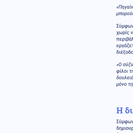
Φίδι έκανε την εμφάνισή του
«Πηγαίν
σε Νοσοκομείο του Πύργου
σκορπίζοντας τον πανικό
μπορούσ
(Εικόνες)
Σύμφων
Κόσμος
07.08.2026 - 22:05
χωρίς 
Ούρσουλα Φον ντερ Λάιεν:
περιβάλ
«Χαιρετίζω το νέο πακέτο
εργάζετ
κυρώσεων κατά της Ρωσίας
διέξοδο
από τη Γερουσία των ΗΠΑ»
ΗΠΑ
«Ο σύζυ
07.08.2026 - 22:02
Ταινία τρόμου στον Ιλινόις των
φίλοι τ
ΗΠΑ: 15χρονος ντυμένος
δουλειά
κλόουν κατηγορείται για
μόνο τη
δολοφονία 78χρονου (Βίντεο)
07.08.2026 - 22:00
ΟΥΚΡΑΝΟΙ ΕΠΙΣΤΗΜΟΝΕΣ
Η δ
«ανακάλυψαν» βάσεις
εκτόξευσης UFO στο φεγγάρι
Σύμφωνα
Ένοπλες Συρράξεις
δημιου
07.08.2026 - 22:00