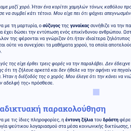
αμε μαζί χορό. Ήταν ένα κορίτσι χαμηλών τόνων, καθόλου πρ
ε να συμβεί κάτι τέτοιο. Μου είχε πει ότι ψάχνει απεγνωσμέν
α με τη μαρτυρία, ο
σύζυγος
της
γυναίκας
συνήθιζε να την πα
να έχει δώσει την εντύπωση ενός επικίνδυνου ανθρώπου. Ωσ
λον της φέρονται να γνώριζαν ότι ήταν ιδιαίτερα ζηλότυπος
αι ούτε να συνεχίσει τα μαθήματα χορού, τα οποία αποτελούσ
.
γός της είχε έρθει τρεις φορές να την παραλάβει. Δεν έδειχνε
ης ότι τη ζήλευε αρκετά και δεν ήθελε να την αφήνει να πηγαίν
. Ήταν η διέξοδός της ο χορός. Μου έλεγε ότι την κάνει να νιώ
ν αδελφή της»
πρόσθεσε.
ιαδικτυακή παρακολούθηση
 με τις ίδιες πληροφορίες, η
έντονη ζήλια
του
δράστη
φέρετ
ργία ψεύτικου λογαριασμού στα μέσα κοινωνικής δικτύωσης,