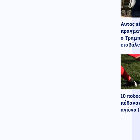
07.08.2026 - 21:00
ΠΟΛΥ ΣΥΝΤΟΜΑ! Μάθαμε πότε
θα παραδοθεί στην Ελλάδα το
πρώτο υπερσύγχρονο Canadair
Αυτός ε
515
πραγματ
ο Τραμπ
εισβάλε
10 ποδο
πέθαναν
αγώνα (