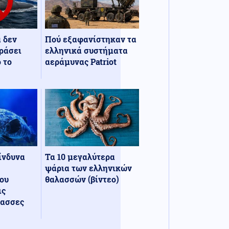
α δεν
Πού εξαφανίστηκαν τα
ράσει
ελληνικά συστήματα
 το
αεράμυνας Patriot
κίνδυνα
Τα 10 μεγαλύτερα
ψάρια των ελληνικών
ου
θαλασσών (βίντεο)
ις
λασσες