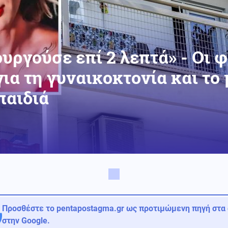
υργούσε επί 2 λεπτά» - Οι 
ια τη γυναικοκτονία και το 
παιδιά
Προσθέστε το pentapostagma.gr ως προτιμώμενη πηγή στα
στην Google.