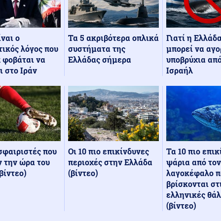
Τα 5 ακριβότερα οπλικά
Γιατί η Ελλάδ
ίναι ο
συστήματα της
μπορεί να αγο
ικός λόγος που
Ελλάδας σήμερα
υποβρύχια από
 φοβάται να
Ισραήλ
ι στο Ιράν
Οι 10 πιο επικίνδυνες
Τα 10 πιο επι
σφαιριστές που
περιοχές στην Ελλάδα
ψάρια από τον
 την ώρα του
(βίντεο)
λαγοκέφαλο π
βίντεο)
βρίσκονται στ
ελληνικές θά
(βίντεο)