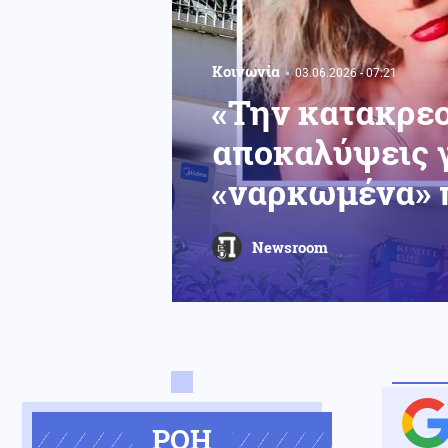
Κοινωνία
03.06.2026 - 07:21
«Την κατακρεο
αποκαλύψεις γ
«ναρκωμένα» 
Newsroom
ΡΟΗ