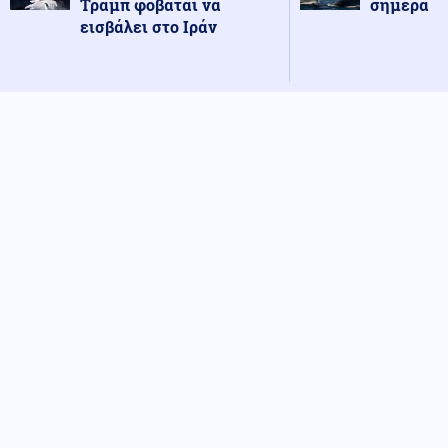
Τραμπ φοβάται να
σήμερα
εισβάλει στο Ιράν