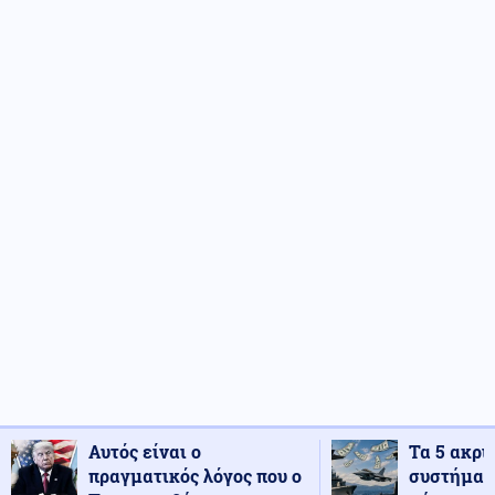
Αυτός είναι ο
Τα 5 ακρι
πραγματικός λόγος που ο
συστήματ