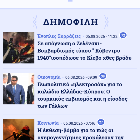
Πυρκαγιές: 325 αυτοψίες κτιρίων στις πληγείσες
περιοχές, 118 χαρακτηρίστηκαν κόκκινα
ΔΗΜΟΦΙΛΗ
Εσωτερική Ασφάλεια
06.08.2026 - 19:44
Ένοπλες Συρράξεις
72
Χωρίς ενεργό μέτωπο η φωτιά στην Aγία Μαρίνα
05.08.2026 - 11:22
Ηλείας
Σε απόγνωση ο Ζελένσκι-
Βομβαρδισμός τύπου " Κόβεντρυ
1940"ισοπέδωσε το Κίεβο χθες βράδυ
Κοινωνία
06.08.2026 - 19:41
«Κρατάμε την επιστημονική απόσταση»: Ο ερευνητής
που κατέγραφε τη συμβίωση του λευκού κουταβιού με
Οικονομία
39
06.08.2026 - 09:09
αγέλη λύκων εξηγεί γιατί δεν επενέβη, όταν το είδε
Γεωπολιτικό «ηλεκτροσόκ» για το
άρρωστο
καλώδιο Ελλάδας-Κύπρου: Ο
τουρκικός εκβιασμός και η είσοδος
Ελληνοτουρκικά
06.08.2026 - 19:25
των Γάλλων
Καταγγελία με βίντεο για Τούρκο αστυνομικό που
ζήτησε τα ρέστα από Έλληνες εντός Αλεξανδρούπολης
Κοινωνία
27
05.08.2026 - 07:46
Η έκθεση-βόμβα για το πώς οι
Κοινωνία
ανεμογεννήτριες προκάλεσαν την
06.08.2026 - 19:24