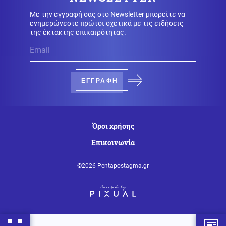
την αποστολή 30.000 νέων Βορειοκορεατών στο
μέτωπο
Με την εγγραφή σας στο Newsletter μπορείτε να
ενημερώνεστε πρώτοι σχετικά με τις ειδήσεις
της έκτακτης επικαιρότητας.
Κόσμος
06.08.2026 - 18:56
Σοβαρά επεισόδια στο Νόρφολκ της Βρετανίας, η
αστυνομία φυγάδευσε παράνομους μετανάστες από
κτίριο υπό τις απειλές των κατοίκων (βίντεο)
ΕΓΓΡΑΦΗ
Μέση Ανατολή
06.08.2026 - 18:54
Ισραηλινός έποικος κατηγορείται για τον θάνατο
Παλαιστίνιου που συμμετείχε στο οσκαρικό «No Other
Όροι χρήσης
Land»
Επικοινωνία
Μέση Ανατολή
06.08.2026 - 18:51
Τουλάχιστον 38 νεκροί και 29 τραυματίες από επίθεση
©2026 Pentapostagma.gr
των Χούθι με πυραύλους και drones στην κυβέρνηση
της Υεμένης
Κόσμος
06.08.2026 - 18:46
Αρμόδιος Επίτροπος για τη μετανάστευση: Η ΕΕ θα