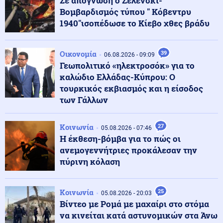
Σε απόγνωση ο Ζελένσκι-
περί ύπαρξης πυρομαχικών στο αεροσκάφος κοντά
Βομβαρδισμός τύπου " Κόβεντρυ
στο οποίο βρέθηκε drone
1940"ισοπέδωσε το Κίεβο χθες βράδυ
Κοινωνία
06.08.2026 - 21:29
Ιός του Δυτικού Νείλου: 23 νέα κρούσματα, τα
Οικονομία
39
06.08.2026 - 09:09
περισσότερα στην Αττική – 6 θάνατοι μέσα στο
Γεωπολιτικό «ηλεκτροσόκ» για το
καλοκαίρι
καλώδιο Ελλάδας-Κύπρου: Ο
τουρκικός εκβιασμός και η είσοδος
Κόσμος
των Γάλλων
06.08.2026 - 21:27
Αποδείξεις ότι η εισβολή μεταναστών στην Ισπανία
ήταν «στημένη» από την κυβέρνηση του Μαρόκο σε
συνεργασία με τον Τραμπ
Κοινωνία
27
05.08.2026 - 07:46
Η έκθεση-βόμβα για το πώς οι
ανεμογεννήτριες προκάλεσαν την
Ελληνοτουρκικά
06.08.2026 - 21:25
πύρινη κόλαση
Αιγαίο: Εικονική αερομαχία ανάμεσα σε ελληνικά και
τουρκικά F-16 – Δεκάδες παραβιάσεις και παραβάσεις
Κοινωνία
25
05.08.2026 - 20:03
Βίντεο με Ρομά με μαχαίρι στο στόμα
Οικονομία
06.08.2026 - 21:21
να κινείται κατά αστυνομικών στα Άνω
Χρηματιστήριο Αθηνών: Ήπια διόρθωση μετά το ράλι –