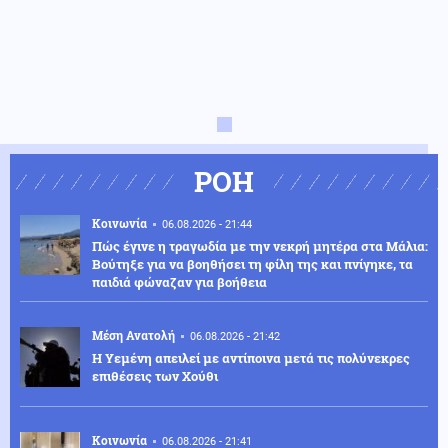
ΡΟΗ
Κοινωνία
06.08.2026 - 21:44
Πώς έγινε η τραγωδία με την νεκρή μητέρα στα Μάλια:
Βούτηξε για να βοηθήσει τη φίλη της και πνίγηκε, τα
παιδιά φώναζαν για βοήθεια
Μέση Ανατολή
06.08.2026 - 21:42
Η Υεμένη απειλεί με αντίποινα μετά τις πολύνεκρες
επιθέσεις των Χούθι
Κοινωνία
06.08.2026 - 21:41