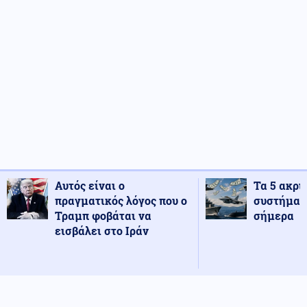
Αυτός είναι ο
Τα 5 ακρι
πραγματικός λόγος που ο
συστήματ
Τραμπ φοβάται να
σήμερα
εισβάλει στο Ιράν