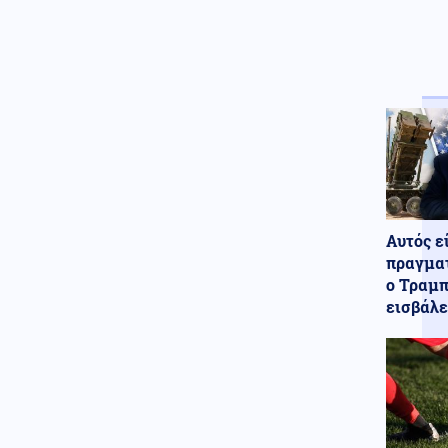
κατάλογο της κατεδάφισης –
Πότε ξεκινούν οι αιτήσεις
Κοινωνία
07.08.2026 - 07:23
Πόρτο Γερμενό: Πάνω από 100
σπίτια με ολοκληρωτικές
ζημιές
Κοινωνία
07.08.2026 - 07:17
Marfin: Πώς η τεχνητή
νοημοσύνη οδήγησε στη
σύλληψη της 46χρονης
Αυτός ε
Καιρός
07.08.2026 - 07:16
πραγματ
Καιρός: Ξεκινά τριήμερο κύμα
ο Τραμπ
ζέστης – Έως τους 40°C η
εισβάλε
θερμοκρασία
Εκκλησία
07.08.2026 - 07:05
Εορτολόγιο: Ποιοι γιορτάζουν
σήμερα 7 Αυγούστου
Οικονομία
06.08.2026 - 23:58