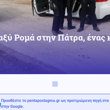
αξύ Ρομά στην Πάτρα, ένας κ
Προσθέστε το pentapostagma.gr ως προτιμώμενη πηγή στα
στην Google.