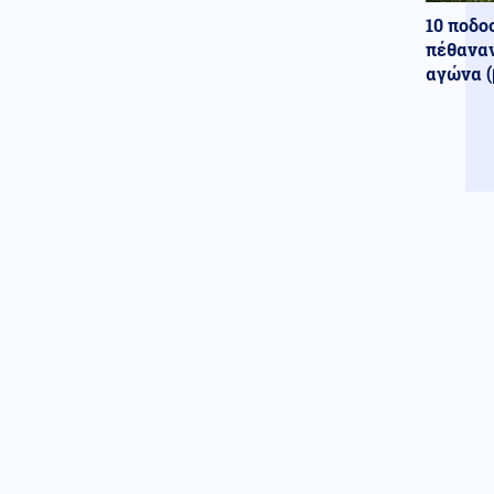
Κόπωση της Wall Street μετά
10 ποδο
τα ρεκόρ εν μέσω
πέθαναν
αβεβαιότητας για το Ιράν, το
αγώνα (
πετρέλαιο και τη Fed
Ένοπλες Συρράξεις
06.08.2026 - 23:58
“Ρουκέτα” του πρώην
Ουκρανού Α/ΓΕΕΔ και νυν
πρέσβη στο Λονδίνο: "Πώς η
Ρωσία εξουδετερώνει τα όπλα
του ΝΑΤΟ στο πεδίο της μάχης"
Κοινωνία
06.08.2026 - 23:50
Στο νοσοκομείο διακομίστηκε
ναυτικό που τραυματίστηκε
κατά τη πρόσδεση πλοίου στο
λιμάνι της Ρόδου
Καιρός
06.08.2026 - 23:42
Καιρός: Έρχεται τριήμερο με
40άρια και ισχυρά μελτέμια