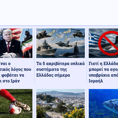
Τα 5 ακριβότερα οπλικά
Γιατί η Ελλάδ
ίναι ο
συστήματα της
μπορεί να αγο
ικός λόγος που
Ελλάδας σήμερα
υποβρύχια από
 φοβάται να
Ισραήλ
ι στο Ιράν