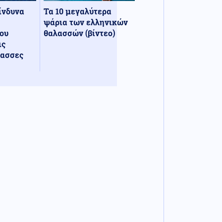
κίνδυνα
Τα 10 μεγαλύτερα
ψάρια των ελληνικών
ου
θαλασσών (βίντεο)
ις
λασσες