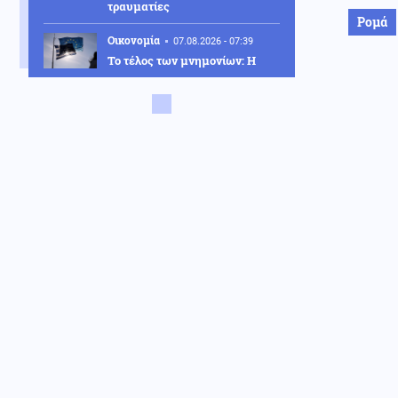
τραυματίες
Ρομά
Οικονομία
07.08.2026 - 07:39
Το τέλος των μνημονίων: Η
Ευρώπη αποσύρει την εποπτεία
και ελευθερώνει τον εθνικό
σχεδιασμό για την οικονομία
Κοινωνία
07.08.2026 - 07:35
Υψηλός κίνδυνος πυρκαγιάς
σήμερα σε Αττική, Κρήτη,
Πελοπόννησο, Εύβοια και νησιά
του Αιγαίου
Μέση Ανατολή
07.08.2026 - 07:32
Το Ιράν κλείνει τα Στενά για
ΗΠΑ και Ισραήλ – Στην
απόλυτη «παγίδα» του πολέμου
ο Τραμπ
Κοινωνία
07.08.2026 - 07:26
«Κρανίου τόπος» το Πόρτο
Γερμενό: 84 σπίτια στον