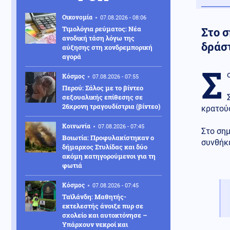
Οικονομία
07.08.2026 - 08:06
Τιμολόγια ρεύματος: Νέα
Στο 
ανοδική τάση λόγω της
δράσ
αύξησης στη χονδρεμπορική
αγορά
Σ
Κόσμος
07.08.2026 - 07:55
Περού: Σάλος με το βίντεο
σεξουαλικής επίθεσης σε
26χρονη τραγουδίστρια (βίντεο)
κρατού
Κοινωνία
07.08.2026 - 07:45
Στο σημ
Βοιωτία: Προφυλακίστηκαν ο
συνθήκε
δήμαρχος Στυλίδας και δύο
ακόμη κατηγορούμενοι για τη
φωτιά
Κόσμος
07.08.2026 - 07:45
Ταϊλάνδη: Μαθητής-
εκτελεστής άνοιξε πυρ σε
σχολείο και αυτοκτόνησε –
Υπάρχουν νεκροί και