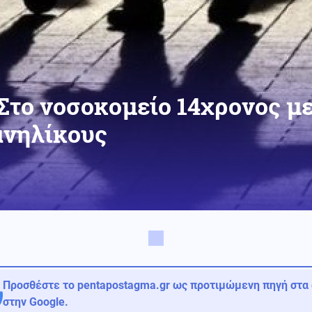
Στο νοσοκομείο 14χρονος με
ανηλίκους
Προσθέστε το pentapostagma.gr ως προτιμώμενη πηγή στα
στην Google.