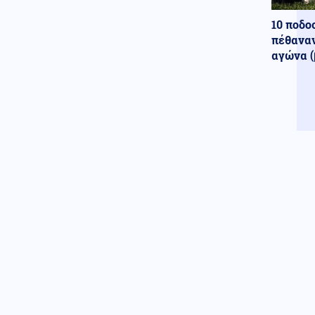
Ισραηλινό ΥΠΕΞ: Οδηγία για
αυξημένη επιφυλακή σε
10 ποδο
Ισραηλινούς στην Ελλάδα λόγω
πέθαναν
διαδηλώσεων υπέρ της
αγώνα (
Παλαιστίνης
Πολιτική
09.08.2026 - 12:11
Τουρνάς: 400+ πυρκαγιές σε 10
μέρες – Από αμέλεια το 90%
των περιστατικών
Κοινωνία
09.08.2026 - 11:59
Δύο θάνατοι λουομένων το
Σάββατο σε Λέσβο και Σιθωνία
Κοινωνία
09.08.2026 - 11:52
Χαλκιδική: Οριοθετήθηκε
άμεσα πυρκαγιά στα
Πυργαδίκια
Κοινωνία
09.08.2026 - 11:45
Συναγερμός στην Έδεσσα για
την εξαφάνιση 31χρονου