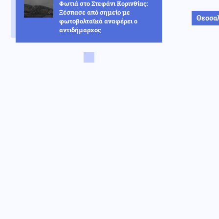
Φωτιά στο Στεφάνι Κορινθίας:
Ξέσπασε από σημείο με
Θεσσα
φωτοβολταϊκά αναφέρει ο
αντιδήμαρχος
Αθλητισμός
09.08.2026 - 13:20
Παγκόσμιο Κωπηλασίας Κ19:
Παγκόσμιος Πρωταθλητής ο
Ιάσονας Μουσελίμης - Χάλκινο
μετάλλιο η Μουρατίδου
Κόσμος
09.08.2026 - 13:14
Πανό των οπαδών του Ερυθρού
Αστέρα βρίζει ως "Ναζί" τον Β.
Ζελένσκι
Κοινωνία
09.08.2026 - 13:05
«Τι άλλο θα δούμε;»: Ελικόπτερο
προσγειώθηκε στο Σαρακήνικο
για να κάνουν μπάνιο οι
επιβάτες του (βίντεο)
09.08.2026 - 13:00
ΔΙΕΘΝΕΣ ΣΟΚ! Από το Ισραήλ