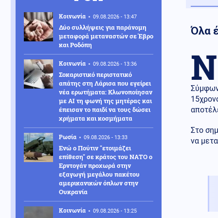
Κοινωνία
09.08.2026 - 13:47
Δύο συλλήψεις για παράνομη
Όλα 
μεταφορά μεταναστών σε Έβρο
και Ροδόπη
Ν
Κοινωνία
09.08.2026 - 13:36
Σοκαριστικό περιστατικό
απάτης στη Λάρισα που εγείρει
Σύμφωνα
νέα ερωτήματα: Κλωνοποίησαν
15χρονο
με AI τη φωνή της μητέρας και
έπεισαν το παιδί να τους δώσει
αποτέλ
χρήματα και κοσμήματα
Στο ση
Ρωσία
09.08.2026 - 13:33
να μετα
Ενώ ο Πούτιν "ετοιμάζει
επίθεση" σε κράτος του ΝΑΤΟ ο
Ερντογάν προχωρά στην
εξαγωγή μεγάλου πακέτου
αμερικανικών όπλων στην
Ουκρανία
Κοινωνία
09.08.2026 - 13:25