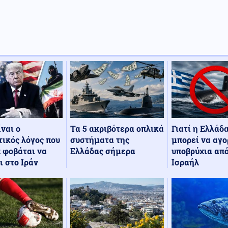
Τα 5 ακριβότερα οπλικά
Γιατί η Ελλάδ
ίναι ο
συστήματα της
μπορεί να αγο
ικός λόγος που
Ελλάδας σήμερα
υποβρύχια από
 φοβάται να
Ισραήλ
ι στο Ιράν