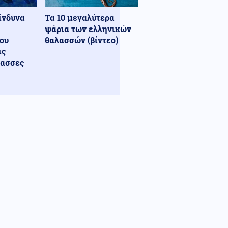
κίνδυνα
Τα 10 μεγαλύτερα
ψάρια των ελληνικών
ου
θαλασσών (βίντεο)
ις
λασσες