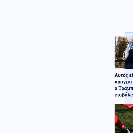
θα έρθει το πρώτο μη
επανδρωμένο μαχητικό
αεροσκάφος στον κόσμο
Κοινωνία
09.08.2026 - 12:53
Λουτράκι: 75χρονος βρέθηκε
νεκρός δίπλα σε κάδους
απορριμμάτων
Ένοπλες Συρράξεις
09.08.2026 - 12:46
Ρωσικές επιθέσεις σε δύο
διυλιστήρια – Τρεις νεκροί στο
Αυτός ε
Μπέλγκοροντ από ουκρανικό
πραγματ
drone
ο Τραμπ
εισβάλε
Κόσμος
09.08.2026 - 12:34
Αντιδράσεις στη Βρετανία: Ο
Άντριου παραμένει σε λίστα
βασιλικής κηδείας παρά την
καθαίρεση
Κόσμος
09.08.2026 - 12:24