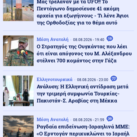
Μας τρέλαναν με τα UFO!! Το
στρατιώτες
Πεντάγωνο δημοσίευσε 41 ακόμη
αρχεία για εξωγήινους - Τι λένε Άγιοι
της Ορθοδοξίας για το θέμα αυτό
Υγεία
09.08.2026 - 17:01
Κολύμπι μετά το φαγητό: Αλήθεια ή μύθος ο κίνδυνος
πνιγμού;
Μέση Ανατολή
19
08.08.2026 - 19:40
Ο Στρατηγός της Ουγκάντας που λέει
ότι είναι απόγονος του Μ. Αλέξανδρου
09.08.2026 - 17:00
στέλνει 700 κομάντος στην Γάζα
ΒΟΜΒΑ ΑΠΟ ΖΕΜΕΝΙΔΗ! «Οι ΗΠΑ δεν θα δώσουν τα F-
35 στην Τουρκία λόγω της Κίνας»
Ελληνοτουρκικά
77
08.08.2026 - 23:00
Ανάλυση: Η Ελληνική αντίδραση μετά
Κόσμος
09.08.2026 - 16:48
την τριμερή συμφωνία Τουρκίας-
Ιταλία: Αρχαίο ρωμαϊκό ναυάγιο ανακαλύφθηκε
ανοιχτά των ακτών της Σικελίας (βίντεο)
Πακιστάν-Σ. Αραβίας στη Μέκκα
Κόσμος
Μέση Ανατολή
39
09.08.2026 - 16:33
08.08.2026 - 21:59
Μυστήριο στο Ιράν: Αχρονολόγητο βίντεο φέρεται να
Ραγδαία επιδείνωση-Ισραηλινά ΜΜΕ:
δείχνει τον Χαμενεΐ ζωντανό
«Ο Ερντογάν περικυκλώνει το Ισραήλ