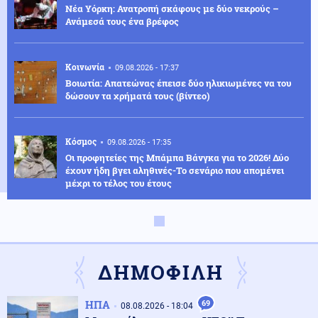
Νέα Υόρκη: Ανατροπή σκάφους με δύο νεκρούς –
Ανάμεσά τους ένα βρέφος
Κοινωνία
09.08.2026 - 17:37
Βοιωτία: Απατεώνας έπεισε δύο ηλικιωμένες να του
δώσουν τα χρήματά τους (βίντεο)
Κόσμος
09.08.2026 - 17:35
Οι προφητείες της Μπάμπα Βάνγκα για το 2026! Δύο
έχουν ήδη βγει αληθινές-Το σενάριο που απομένει
μέχρι το τέλος του έτους
ΗΠΑ
09.08.2026 - 17:24
ΗΠΑ: Ρεκόρ 37 ετών για τις Καρέτα-Καρέτα –
Ξεπέρασαν τις 4.100 φωλιές
ΔΗΜΟΦΙΛΗ
Κόσμος
09.08.2026 - 17:11
ΗΠΑ
69
08.08.2026 - 18:04
Ζελένσκι: Η Ρωσία αναπτύσσει 50.000 Βορειοκορεατές