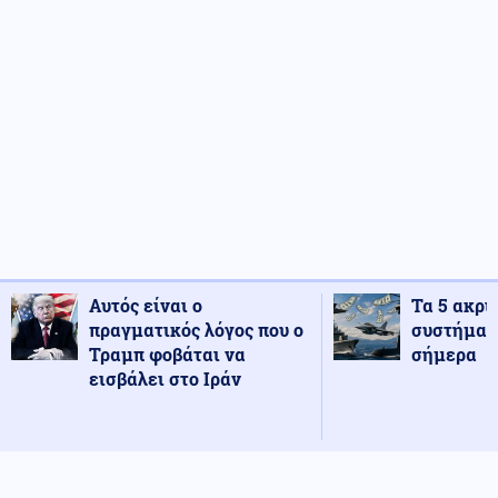
Αυτός είναι ο
Τα 5 ακρι
πραγματικός λόγος που ο
συστήματ
Τραμπ φοβάται να
σήμερα
εισβάλει στο Ιράν