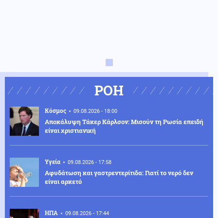
ΡΟΗ
Κόσμος
09.08.2026 - 18:00
Αποκάλυψη Τάκερ Κάρλσον: Μισούν τη Ρωσία επειδή
είναι χριστιανική
Υγεία
09.08.2026 - 17:58
Αφυδάτωση και γαστρεντερίτιδα: Γιατί το νερό δεν
είναι αρκετό
ΗΠΑ
09.08.2026 - 17:44