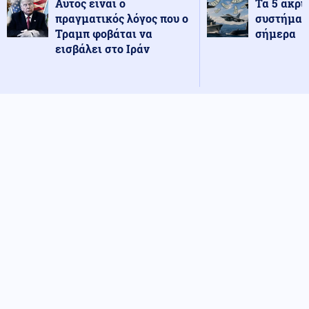
Αυτός είναι ο
Τα 5 ακρι
πραγματικός λόγος που ο
συστήματ
Τραμπ φοβάται να
σήμερα
εισβάλει στο Ιράν