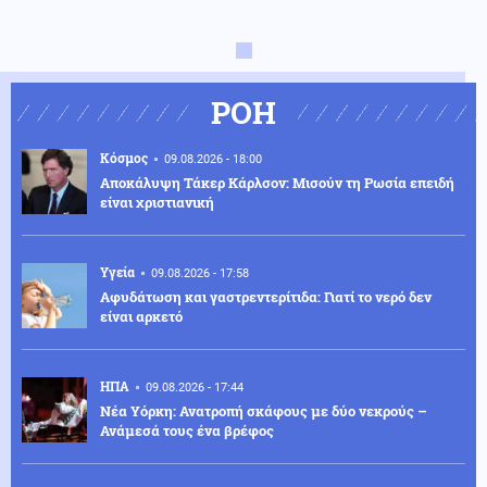
ΡΟΗ
Κόσμος
09.08.2026 - 18:00
Αποκάλυψη Τάκερ Κάρλσον: Μισούν τη Ρωσία επειδή
είναι χριστιανική
Υγεία
09.08.2026 - 17:58
Αφυδάτωση και γαστρεντερίτιδα: Γιατί το νερό δεν
είναι αρκετό
ΗΠΑ
09.08.2026 - 17:44
Νέα Υόρκη: Ανατροπή σκάφους με δύο νεκρούς –
Ανάμεσά τους ένα βρέφος