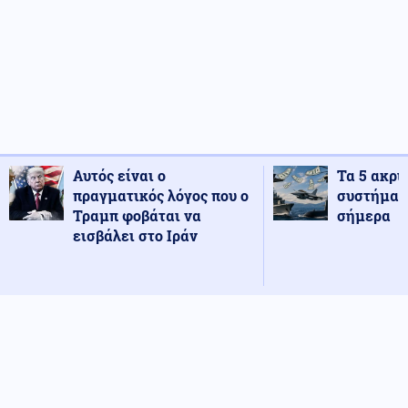
Αυτός είναι ο
Τα 5 ακρι
πραγματικός λόγος που ο
συστήματ
Τραμπ φοβάται να
σήμερα
εισβάλει στο Ιράν