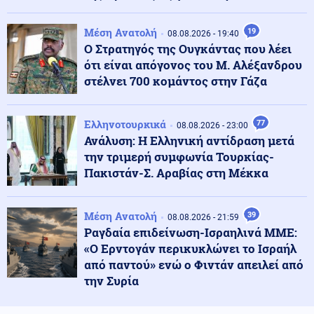
Κολύμπι μετά το φαγητό: Αλήθεια ή μύθος ο κίνδυνος
πνιγμού;
Μέση Ανατολή
19
08.08.2026 - 19:40
Ο Στρατηγός της Ουγκάντας που λέει
ότι είναι απόγονος του Μ. Αλέξανδρου
09.08.2026 - 17:00
στέλνει 700 κομάντος στην Γάζα
ΒΟΜΒΑ ΑΠΟ ΖΕΜΕΝΙΔΗ! «Οι ΗΠΑ δεν θα δώσουν τα F-
35 στην Τουρκία λόγω της Κίνας»
Ελληνοτουρκικά
77
08.08.2026 - 23:00
Ανάλυση: Η Ελληνική αντίδραση μετά
Κόσμος
09.08.2026 - 16:48
την τριμερή συμφωνία Τουρκίας-
Ιταλία: Αρχαίο ρωμαϊκό ναυάγιο ανακαλύφθηκε
ανοιχτά των ακτών της Σικελίας (βίντεο)
Πακιστάν-Σ. Αραβίας στη Μέκκα
Κόσμος
Μέση Ανατολή
39
09.08.2026 - 16:33
08.08.2026 - 21:59
Μυστήριο στο Ιράν: Αχρονολόγητο βίντεο φέρεται να
Ραγδαία επιδείνωση-Ισραηλινά ΜΜΕ:
δείχνει τον Χαμενεΐ ζωντανό
«Ο Ερντογάν περικυκλώνει το Ισραήλ
από παντού» ενώ ο Φιντάν απειλεί από
την Συρία
Κοινωνία
09.08.2026 - 16:29
Δεν υπάρχει όριο στην αγάπη μιας μάνας! Ελένη