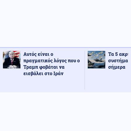
Αυτός είναι ο
Τα 5 ακρι
πραγματικός λόγος που ο
συστήματ
Τραμπ φοβάται να
σήμερα
εισβάλει στο Ιράν