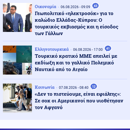
Μεξικό και Λίμα αποκατέστησαν τις διπλωματικές
Οικονομία
43
06.08.2026 - 09:09
σχέσεις
Γεωπολιτικό «ηλεκτροσόκ» για το
καλώδιο Ελλάδας-Κύπρου: Ο
τουρκικός εκβιασμός και η είσοδος
Ένοπλες Συρράξεις
07.08.2026 - 18:31
των Γάλλων
Ουκρανία: Ρωσικές επιθέσεις σε πετρελαϊκές
εγκαταστάσεις της Naftogaz
Ελληνοτουρκικά
41
06.08.2026 - 17:00
Tουρκικό κρατικό ΜΜΕ απειλεί με
Εσωτερική Ασφάλεια
07.08.2026 - 18:14
εκδίωξη και το γαλλικό Πολεμικό
Αντιμετωπίστηκε μέσα σε μισή ώρα η φωτιά στο
Ναυτικό από το Αιγαίο
Μαρκόπουλο
Κοινωνία
12
07.08.2026 - 08:40
Κόσμος
07.08.2026 - 18:11
«Δεν το πιστεύουμε, είναι εφιάλτης»:
Πέθανε σε ηλικία 69 ετών ο Γουίλιαμ Όρμπιτ: Ήταν
Σε σοκ οι Αμερικανοί που υιοθέτησαν
παραγωγός των Madonna, Blur και U2
τον Αφγανό
Αθλητισμός
07.08.2026 - 18:02
Ο Άγγλος επιθετικός Ίβαν Τόνεϊ, κατηγορείται για