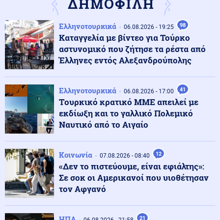
ΔΗΜΟΦΙΛΗ
επιβάτες λόγω μηχανικής βλάβης
Ελληνοτουρκικά
98
06.08.2026 - 19:25
ΗΠΑ
08.08.2026 - 13:08
Καταγγελία με βίντεο για Τούρκο
Χάντερ Μπάιντεν για Τζο: Ο καρκίνος του πατέρα μου
αστυνομικό που ζήτησε τα ρέστα από
έχει κάνει μετάσταση στα οστά
Έλληνες εντός Αλεξανδρούπολης
Κόσμος
08.08.2026 - 13:05
Ελληνοτουρκικά
41
06.08.2026 - 17:00
3.400 τόνοι φαρμάκων στα σκουπίδια σε έναν χρόνο
Tουρκικό κρατικό ΜΜΕ απειλεί με
στην Αγγλία
εκδίωξη και το γαλλικό Πολεμικό
Ναυτικό από το Αιγαίο
Τεχνολογία
08.08.2026 - 13:00
Τι φέρνει η επόμενη γενιά δικτύων - Η δυναμική στην
Κοινωνία
Ελλάδα και οι προκλήσεις
12
07.08.2026 - 08:40
«Δεν το πιστεύουμε, είναι εφιάλτης»:
Σε σοκ οι Αμερικανοί που υιοθέτησαν
Κοινωνία
τον Αφγανό
08.08.2026 - 12:57
Μυστράς: «Δεν ήταν οικονομικά τα κίνητρα» λέει ο
δικηγόρος του 55χρονου
ΗΠΑ
21
06.08.2026 - 21:58