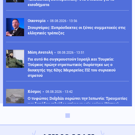
εισοδήματα
Οικονομία
08.08.2026 - 13:56
Στουρνάρας: Ευπρόσδεκτες οι ξένες συμμετοχές στις
ελληνικές τράπεζες
Μέση Ανατολή
08.08.2026 - 13:51
Για αυτό θα συγκρουστούν Ισραήλ και Τουρκία:
Τούρκος πρώην στρατιωτικός διορίστηκε ως ο
διοικητής της 62ης Μεραρχίας ΠΖ του συριακού
στρατού
Κόσμος
08.08.2026 - 13:42
Ο τυφώνας Dolphin σαρώνει την Ιαπωνία: Τραυματίες
και δεκάδες χιλιάδες κτίρια χωρίς ρεύμα (βίντεο)
Κοινωνία
08.08.2026 - 13:31
Κέρκυρα: Απαγορεύτηκε ο απόπλους πλοίου με 26