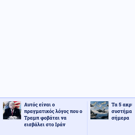
Αυτός είναι ο
Τα 5 ακρι
πραγματικός λόγος που ο
συστήματ
Τραμπ φοβάται να
σήμερα
εισβάλει στο Ιράν