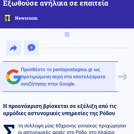
Εξωθούσε ανήλικα σε επαιτεία
Newsroom
0
Προσθέστε το pentapostagma.gr ως
προτιμώμενη πηγή στα αποτελέσματα
αναζήτησης στην Google.
Η προανάκριση βρίσκεται σε εξέλιξη από τις
αρμόδιες αστυνομικές υπηρεσίες της Ρόδου
Σ
τη σύλληψη μίας 60χρονης γυναίκας προχώρησαν
οι αστυνομικές αρχές στη Ρόδο, στο πλαίσιο