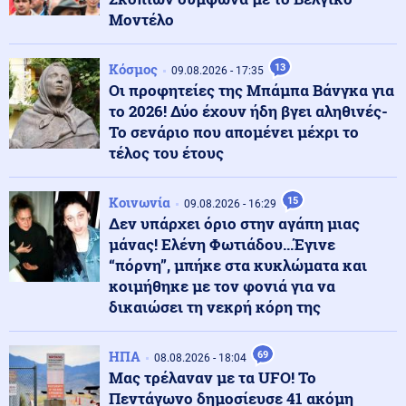
Μοντέλο
Κοινωνία
09.08.2026 - 23:14
Κλήρωση Τζόκερ 9/8/26: Τα νούμερα που κερδίζουν
Κόσμος
13
09.08.2026 - 17:35
Οι προφητείες της Μπάμπα Βάνγκα για
το 2026! Δύο έχουν ήδη βγει αληθινές-
Κοινωνία
Το σενάριο που απομένει μέχρι το
09.08.2026 - 23:08
Κυκλοφοριακές ρυθμίσεις στη λεωφόρο Σχιστού, λόγω
τέλος του έτους
εκτέλεσης εργασιών
Κοινωνία
15
09.08.2026 - 16:29
Δεν υπάρχει όριο στην αγάπη μιας
Ένοπλες Συρράξεις
09.08.2026 - 23:05
μάνας! Ελένη Φωτιάδου...Έγινε
Νέες επιθέσεις των Χούθι στην πόλη Μόχα
“πόρνη”, μπήκε στα κυκλώματα και
κοιμήθηκε με τον φονιά για να
δικαιώσει τη νεκρή κόρη της
Πολιτική
09.08.2026 - 23:02
ΠΑΣΟΚ για το θάνατο του Νίκου Καλογερόπουλου:
«Ανήσυχο και ασυμβίβαστο πνεύμα»
ΗΠΑ
69
08.08.2026 - 18:04
Μας τρέλαναν με τα UFO! Το
Πεντάγωνο δημοσίευσε 41 ακόμη