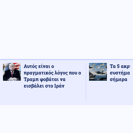
Αυτός είναι ο
Τα 5 ακρι
πραγματικός λόγος που ο
συστήματ
Τραμπ φοβάται να
σήμερα
εισβάλει στο Ιράν