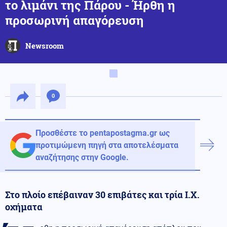
το λιμάνι της Πάρου - Ήρθη η
προσωρινή απαγόρευση
Newsroom
0
Προσθέστε το pentapostagma.gr ως
προτιμώμενη πηγή στα αποτελέσματα
αναζήτησης στην Google.
Στο πλοίο επέβαιναν 30 επιβάτες και τρία Ι.Χ.
οχήματα