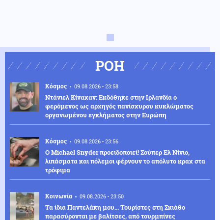
ΡΟΗ
Κόσμος
09.08.2026 - 23:58
Ντάνιελ Κίναχαν: Εκδόθηκε στην Ιρλανδία ο
φερόμενος ως αρχηγός πανίσχυρου κυκλώματος
οργανωμένου εγκλήματος στην Ευρώπη
Κόσμος
09.08.2026 - 23:56
Ο Michael Snyder προειδοποιεί! Σούπερ Ελ Νίνιο,
λιπάσματα και πόλεμοι φέρνουν το απόλυτο κραχ στα
τρόφιμα
Κοινωνία
09.08.2026 - 23:50
Τα ίδια Παντελάκη μου... Τουρίστες στη Σκιάθο
παρασύρονται με βαλίτσες, από τουρμπίνες