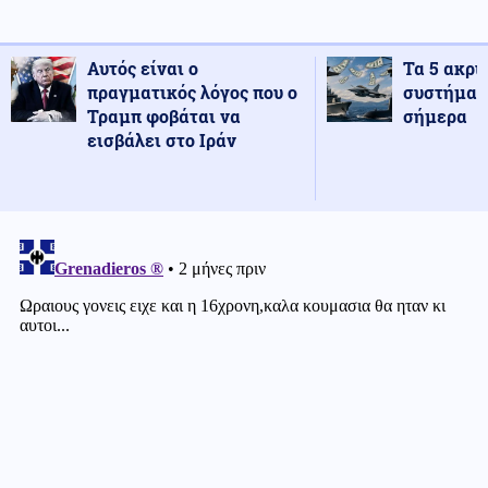
Αυτός είναι ο
Τα 5 ακρι
πραγματικός λόγος που ο
συστήματ
Τραμπ φοβάται να
σήμερα
εισβάλει στο Ιράν