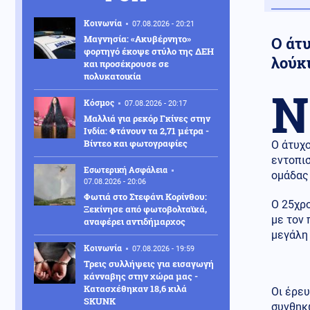
Κοινωνία
07.08.2026 - 20:21
Μαγνησία: «Ακυβέρνητο»
Ο άτ
φορτηγό έκοψε στύλο της ΔΕΗ
λούκ
και προσέκρουσε σε
πολυκατοικία
Ν
Κόσμος
07.08.2026 - 20:17
Μαλλιά για ρεκόρ Γκίνες στην
Ινδία: Φτάνουν τα 2,71 μέτρα -
Βίντεο και φωτογραφίες
Ο άτυχο
εντοπισ
Εσωτερική Ασφάλεια
ομάδας 
07.08.2026 - 20:06
Φωτιά στο Στεφάνι Κορίνθου:
Ο 25χρο
Ξεκίνησε από φωτοβολταϊκά,
με τον 
αναφέρει αντιδήμαρχος
μεγάλη
Κοινωνία
07.08.2026 - 19:59
Τρεις συλλήψεις για εισαγωγή
κάνναβης στην χώρα μας -
Κατασχέθηκαν 18,6 κιλά
Οι έρε
SKUNK
συνθηκ