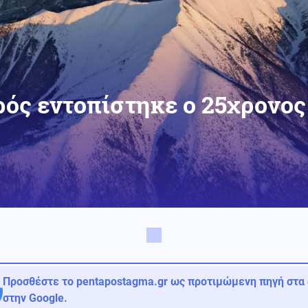
ός εντοπίστηκε ο 25χρονος
Προσθέστε το pentapostagma.gr ως προτιμώμενη πηγή στα
στην Google.