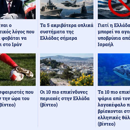
Τα 5 ακριβότερα οπλικά
Γιατί η Ελλάδ
ίναι ο
συστήματα της
μπορεί να αγο
ικός λόγος που
Ελλάδας σήμερα
υποβρύχια από
 φοβάται να
Ισραήλ
ι στο Ιράν
Οι 10 πιο επικίνδυνες
Τα 10 πιο επι
σφαιριστές που
περιοχές στην Ελλάδα
ψάρια από τον
 την ώρα του
(βίντεο)
λαγοκέφαλο π
βίντεο)
βρίσκονται στ
ελληνικές θά
(βίντεο)