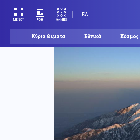
ΕΛ
ΡΟΗ
GAMES
ΜΕΝΟΥ
Κύρια Θέματα
Εθνικά
Κόσμος