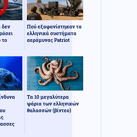
α δεν
Πού εξαφανίστηκαν τα
ράσει
ελληνικά συστήματα
 το
αεράμυνας Patriot
κίνδυνα
Τα 10 μεγαλύτερα
ψάρια των ελληνικών
ου
θαλασσών (βίντεο)
ις
λασσες