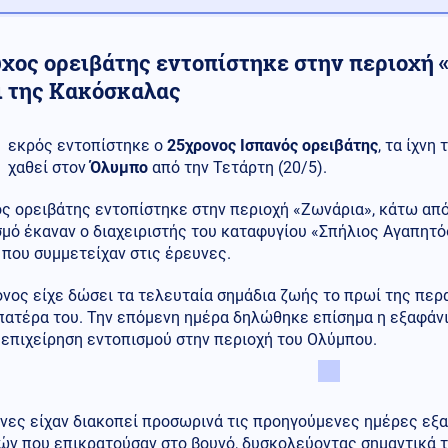
υχος ορειβάτης εντοπίστηκε στην περιοχή 
ι της Κακόσκαλας
εκρός εντοπίστηκε ο
25χρονος Ισπανός ορειβάτης
, τα ίχνη
χαθεί στον
Όλυμπο
από την Τετάρτη (20/5).
ς ορειβάτης εντοπίστηκε στην περιοχή «Ζωνάρια», κάτω από
μό έκαναν ο διαχειριστής του καταφυγίου «Σπήλιος Αγαπητό
που συμμετείχαν στις έρευνες.
νος είχε δώσει τα τελευταία σημάδια ζωής το πρωί της περ
πατέρα του. Την επόμενη ημέρα δηλώθηκε επίσημα η εξαφάνι
 επιχείρηση εντοπισμού στην περιοχή του Ολύμπου.
υνες είχαν διακοπεί προσωρινά τις προηγούμενες ημέρες εξ
ών που επικρατούσαν στο βουνό, δυσκολεύοντας σημαντικά 