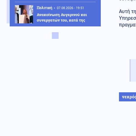
Πολιτική
07.08.2026 - 19:51
Αυτή τη
Ανακοίνωση Αυγερινού και
Υπηρεσί
συνεργατών του, κατά της
πραγμα
Γρατσία και κόμματος
Καρυστιανού
Κόσμος
07.08.2026 - 19:42
Γερμανία: Ύποπτες πτήσεις
drones πάνω από στρατιωτική
βάση συντήρησης Patriot,
προκάλεσαν αναστάτωση
Κοινωνία
07.08.2026 - 19:37
Μαρούσι: Συνελήφθη σε
προαύλιο σχολείου 35χρονος
για διακίνηση ναρκωτικών
νεκρό
Κοινωνία
07.08.2026 - 19:36
Συνελήφθη ο διευθυντής του
ΔΕΔΔΗΕ Άρτας για την
υπόθεση της φωτιάς στο ΚΥΤ
Αράχθου