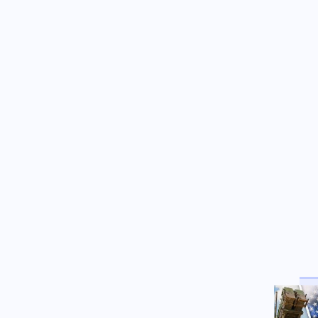
Κόσμος
07.08.2026 - 19:35
Μεγάλη ήττα για τη Meta:
Πρόστιμο 567 εκατ. δολαρίων
για την προστασία των παιδιών
– Δικαστής τη χαρακτήρισε
«δημόσιο κίνδυνο»
ΗΠΑ
07.08.2026 - 19:20
Από μια κλωστή κρέμεται ο
διορισμός του εκλεκτού του
Τραμπ Τοντ Μπλανς, στο
υπουργείο Δικαιοσύνης
07.08.2026 - 19:14
Τουρκία: «Δεν θα επιτρέψουμε
σε κανένα γαλλικό πλοίο να
ποντίσει καλώδιο μεταξύ
Ελλάδας-Κύπρου»
Κόσμος
07.08.2026 - 19:09
Η Ιταλία απαντά αρνητικά στο
τελεσίγραφο της Ισπανία: Έως
15 Αυγούστου οι συνοριακοί