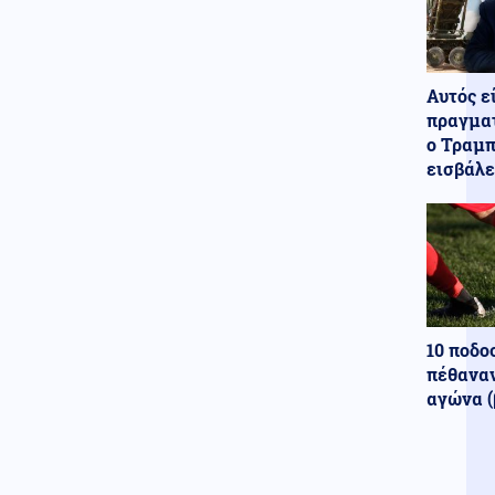
έλεγχοι, λέει η Μελόνι
Κοινωνία
07.08.2026 - 19:08
Κρήτη: Η σοκαριστική στιγμή
Αυτός ε
που τουρίστας φέρεται να
ζήτησε να ασελγήσει σε
πραγματ
ανήλικη επί πληρωμή
ο Τραμπ
εισβάλε
Κοινωνία
07.08.2026 - 19:03
Τραγωδία με μητέρα και γιο:
Πραγματογνώμονας επιχειρεί
να ρίξει φως στα αίτια του
δυστυχήματος στις Σέρρες
Ελληνοτουρκικά
07.08.2026 - 18:56
Τουρκικά ΜΜΕ: Γιατί οι Τούρκοι
10 ποδο
«βουλιάζουν» τα ελληνικά
πέθαναν
νησιά την περίοδο των
αγώνα (
διακοπών
Κοινωνία
07.08.2026 - 18:52
Θεσσαλονίκη: Οι αλλαγές στις