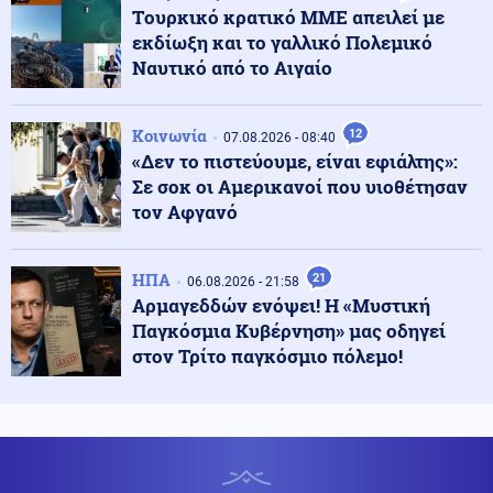
Ρωσία: Στις φλόγες διυλιστήριο πετρελαίου έπειτα από
Tουρκικό κρατικό ΜΜΕ απειλεί με
ουκρανική επίθεση με drones
εκδίωξη και το γαλλικό Πολεμικό
Ναυτικό από το Αιγαίο
Εσωτερική Ασφάλεια
08.08.2026 - 10:43
Πυρκαγιά σε ακατοίκητο κτήριο στην Κουμουνδούρου,
Κοινωνία
12
07.08.2026 - 08:40
απεγκλωβίστηκε ένα άτομο
«Δεν το πιστεύουμε, είναι εφιάλτης»:
Σε σοκ οι Αμερικανοί που υιοθέτησαν
τον Αφγανό
Πολιτική
08.08.2026 - 10:35
Χαρδαλιάς: Καμία ανεμογεννήτρια σε καμένες και
αναδασωτέες περιοχές της Αττικής
ΗΠΑ
21
06.08.2026 - 21:58
Αρμαγεδδών ενόψει! Η «Μυστική
Κοινωνία
Παγκόσμια Κυβέρνηση» μας οδηγεί
08.08.2026 - 10:31
«Διακοπές στην Αίγινα» του 1958: Η ταινία
στον Τρίτο παγκόσμιο πόλεμο!
χρονοκάψουλα μιας Ελλάδας που χάθηκε
Κοινωνία
08.08.2026 - 10:27
Απόπειρα φόνου σε μοναστήρι: 6ημερη κράτηση στον
μοναχό – Τι προηγήθηκε