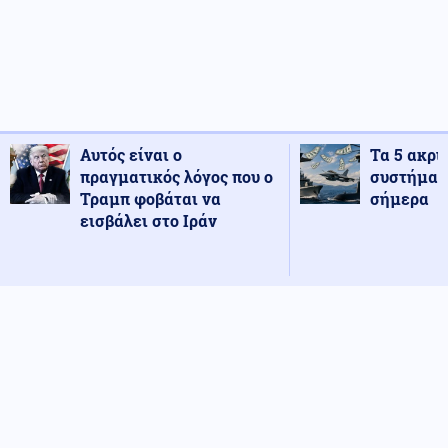
Αυτός είναι ο
Τα 5 ακρι
πραγματικός λόγος που ο
συστήματ
Τραμπ φοβάται να
σήμερα
εισβάλει στο Ιράν