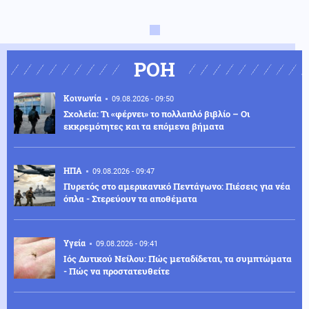
ΡΟΗ
Κοινωνία
09.08.2026 - 09:50
Σχολεία: Τι «φέρνει» το πολλαπλό βιβλίο – Οι
εκκρεμότητες και τα επόμενα βήματα
ΗΠΑ
09.08.2026 - 09:47
Πυρετός στο αμερικανικό Πεντάγωνο: Πιέσεις για νέα
όπλα - Στερεύουν τα αποθέματα
Υγεία
09.08.2026 - 09:41
Ιός Δυτικού Νείλου: Πώς μεταδίδεται, τα συμπτώματα
- Πώς να προστατευθείτε