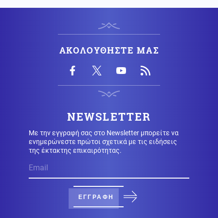
Κόσμος
09.08.2026 - 08:54
Χάος στη Βουλή του Κοσόβου: Βουλευτής της
αντιπολίτευσης πέταξε αυγά στον πρωθυπουργό
ΑΚΟΛΟΥΘΗΣΤΕ ΜΑΣ
(βίντεο)
Μέση Ανατολή
09.08.2026 - 08:51
Θετικές οι συνομιλίες με το Ιράν για τα Στενά του
Ορμούζ, λέει το Ομάν
NEWSLETTER
Με την εγγραφή σας στο Newsletter μπορείτε να
Κόσμος
09.08.2026 - 08:50
ενημερώνεστε πρώτοι σχετικά με τις ειδήσεις
Γερμανία: Μη επανδρωμένα αεροσκάφη εθεάθησαν
της έκτακτης επικαιρότητας.
πάνω από στρατιωτική βάση
Κόσμος
09.08.2026 - 08:45
Εκτός ελέγχου η πυρκαγιά στον Καναδά, χιλιάδες
ΕΓΓΡΑΦΗ
εκκενώσεις (βίντεο)