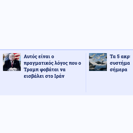
Αυτός είναι ο
Τα 5 ακρι
πραγματικός λόγος που ο
συστήματ
Τραμπ φοβάται να
σήμερα
εισβάλει στο Ιράν