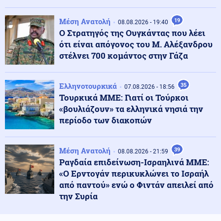
Καιρός: Έως 39 βαθμούς σήμερα - Που θα έχει
μελτέμια
Μέση Ανατολή
19
08.08.2026 - 19:40
Ο Στρατηγός της Ουγκάντας που λέει
Οικονομία
ότι είναι απόγονος του Μ. Αλέξανδρου
09.08.2026 - 09:18
Μειωμένη Σύνταξη: Όσα πρέπει να γνωρίζετε – Τα
στέλνει 700 κομάντος στην Γάζα
«κλειδιά» για την τελική επιλογή
Ελληνοτουρκικά
35
07.08.2026 - 18:56
Κόσμος
09.08.2026 - 09:11
Τουρκικά ΜΜΕ: Γιατί οι Τούρκοι
Το σπίτι του τρόμου στο Άινταχο: Η νύχτα που 4
«βουλιάζουν» τα ελληνικά νησιά την
φοιτητές δολοφονήθηκαν μέσα σε λίγα λεπτά
περίοδο των διακοπών
Κοινωνία
09.08.2026 - 09:08
Μέση Ανατολή
39
08.08.2026 - 21:59
Κορυφώνεται η έξοδος του Αυγούστου: Γεμάτα πλοία
Ραγδαία επιδείνωση-Ισραηλινά ΜΜΕ:
και ΚΤΕΛ
«Ο Ερντογάν περικυκλώνει το Ισραήλ
από παντού» ενώ ο Φιντάν απειλεί από
την Συρία
Κοινωνία
09.08.2026 - 09:05
Στο 401 οι δύο αστυνομικοί μετά το τροχαίο στην
Αθηνών-Σουνίου, πώς έγινε