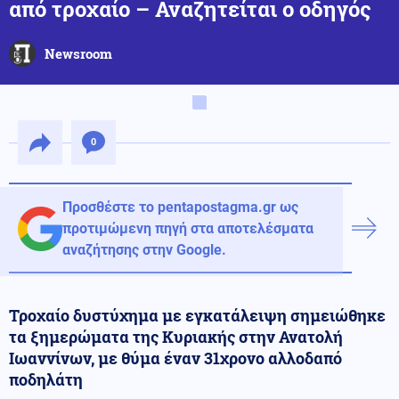
από τροχαίο – Αναζητείται ο οδηγός
Newsroom
0
Προσθέστε το pentapostagma.gr ως
προτιμώμενη πηγή στα αποτελέσματα
αναζήτησης στην Google.
Τροχαίο δυστύχημα με εγκατάλειψη σημειώθηκε
τα ξημερώματα της Κυριακής στην Ανατολή
Ιωαννίνων, με θύμα έναν 31χρονο αλλοδαπό
ποδηλάτη