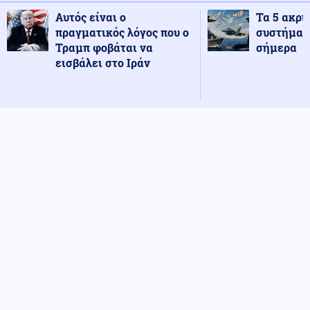
Αυτός είναι ο
Τα 5 ακρι
πραγματικός λόγος που ο
συστήματ
Τραμπ φοβάται να
σήμερα
εισβάλει στο Ιράν