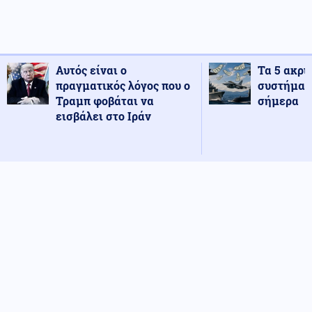
Αυτός είναι ο
Τα 5 ακρι
πραγματικός λόγος που ο
συστήματ
Τραμπ φοβάται να
σήμερα
εισβάλει στο Ιράν